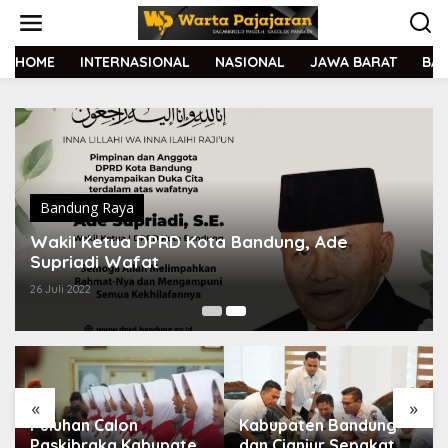
L
e
w
a
HOME
INTERNASIONAL
NASIONAL
JAWA BARAT
BA
t
i
k
e
k
o
n
t
Bandung Raya
e
Wakil Ketua DPRD Kota Bandung, Ade
n
Supriadi Wafat
26 Juli 2022
«
»
Puluhan Calon
Kabupaten Bandung
Paskibraka Kabupaten
dan Cianjur Sepakat