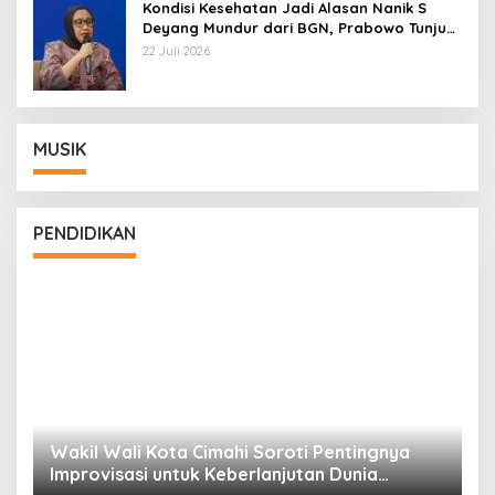
Kondisi Kesehatan Jadi Alasan Nanik S
Deyang Mundur dari BGN, Prabowo Tunjuk
Wamentan Sudaryono
22 Juli 2026
MUSIK
PENDIDIKAN
Wakil Wali Kota Cimahi Soroti Pentingnya
Y
Improvisasi untuk Keberlanjutan Dunia
S