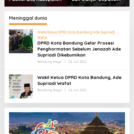
Bandung Mulai Ikuti
Lanjutkan Bangun
Pemusatan Latihan
konektivitas, Percepat
Pertumbuhan Ekonomi
Meninggal dunia
Daerah
Wakil Ketua DPRD Kota Bandung Ade Supriadi
Wafat
DPRD Kota Bandung Gelar Prosesi
Penghormatan Sebelum Jenazah Ade
Supriadi Dikebumikan
Bandung Raya
|
26 Juli 2022
O
L
E
H
Wakil Ketua DPRD Kota Bandung, Ade
R
Supriadi Wafat
E
D
Bandung Raya
|
26 Juli 2022
O
A
L
K
E
S
H
I
R
E
D
A
K
S
I