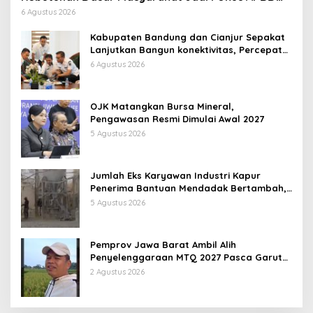
Jabar 2027
6 Agustus 2026
Kabupaten Bandung dan Cianjur Sepakat
Lanjutkan Bangun konektivitas, Percepat
Pertumbuhan Ekonomi Daerah
6 Agustus 2026
OJK Matangkan Bursa Mineral,
Pengawasan Resmi Dimulai Awal 2027
5 Agustus 2026
Jumlah Eks Karyawan Industri Kapur
Penerima Bantuan Mendadak Bertambah,
KDM: Kita Identifikasi
5 Agustus 2026
Pemprov Jawa Barat Ambil Alih
Penyelenggaraan MTQ 2027 Pasca Garut
Mundur Jadi Tuan Rumah
2 Agustus 2026