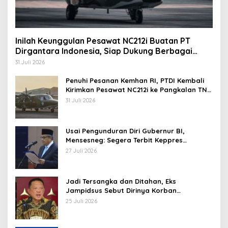
Inilah Keunggulan Pesawat NC212i Buatan PT
Dirgantara Indonesia, Siap Dukung Berbagai
Operasi TNI
31 Juli 2026
Penuhi Pesanan Kemhan RI, PTDI Kembali
Kirimkan Pesawat NC212i ke Pangkalan TNI
AU
31 Juli 2026
Usai Pengunduran Diri Gubernur BI,
Mensesneg: Segera Terbit Keppres
Pemberhentian dengan Hormat
27 Juli 2026
Jadi Tersangka dan Ditahan, Eks
Jampidsus Sebut Dirinya Korban
Kriminalisasi
25 Juli 2026