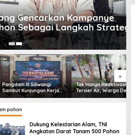
ncarkan Kampanye
gai Langkah Strategis
klim
23
»
 III Siliwangi
Tak Hanya Reaktivasi
B
 Kunjungan Kerja
Tersier Air, Warga Desa
P
olkam: Bentuk
Ciburuy Inginkan Jalan
P
ian Pemerintah
Alternatif di Padalarang
P
D
am pohon
Dukung Kelestarian Alam, TNI
Angkatan Darat Tanam 500 Pohon