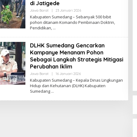
di Jatigede
Jawa Barat
|
23 Januari 2026
O
L
Kabupaten Sumedang – Sebanyak 500 bibit
E
pohon ditanam Komando Pembinaan Doktrin,
H
Pendidikan,
R
E
D
A
DLHK Sumedang Gencarkan
K
S
Kampanye Menanam Pohon
I
Sebagai Langkah Strategis Mitigasi
Perubahan Iklim
Jawa Barat
|
16 Januari 2026
O
L
Kabupaten Sumedang – Kepala Dinas Lingkungan
E
Hidup dan Kehutanan (DLHK) Kabupaten
H
Sumedang
R
E
D
A
K
S
I