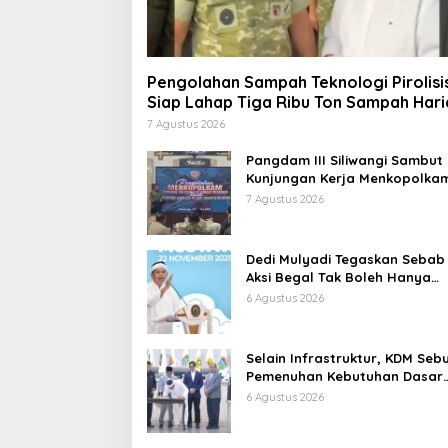
Pengolahan Sampah Teknologi Pirolisi
Siap Lahap Tiga Ribu Ton Sampah Hari
Jawa Barat
7 Agustus 2026
Pangdam III Siliwangi Sambut
Kunjungan Kerja Menkopolkam
Bentuk Perhatian Pemerintah
7 Agustus 2026
Dedi Mulyadi Tegaskan Sebab
Aksi Begal Tak Boleh Hanya
Dikaitkan dengan Ekonomi
6 Agustus 2026
Selain Infrastruktur, KDM Seb
Pemenuhan Kebutuhan Dasar
Masyarakat Jadi Fokus APBD
6 Agustus 2026
Jabar 2027