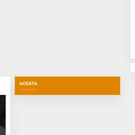
Penguatan Pendidikan Agama dan
Karakter Sekolah Nur Al Rahman
Bikin Sekolah di Malaysia Tertarik
Mempelajarinya
WISATA