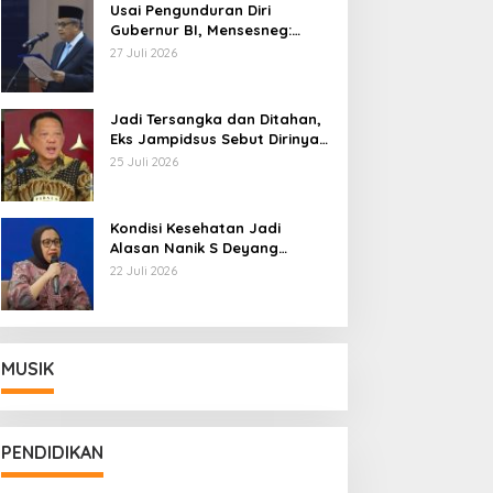
Usai Pengunduran Diri
Gubernur BI, Mensesneg:
Segera Terbit Keppres
27 Juli 2026
Pemberhentian dengan
Hormat
Jadi Tersangka dan Ditahan,
Eks Jampidsus Sebut Dirinya
Korban Kriminalisasi
25 Juli 2026
Kondisi Kesehatan Jadi
Alasan Nanik S Deyang
Mundur dari BGN, Prabowo
22 Juli 2026
Tunjuk Wamentan Sudaryono
MUSIK
PENDIDIKAN