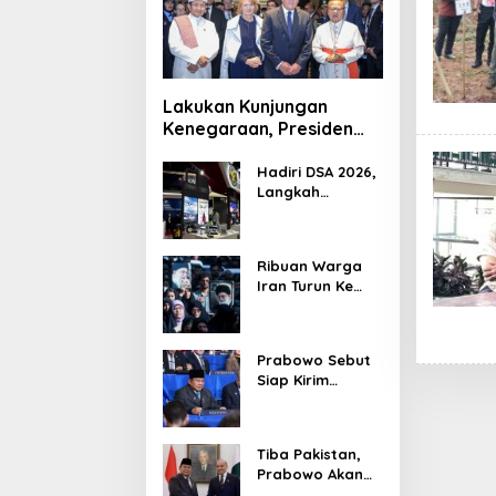
Lakukan Kunjungan
Kenegaraan, Presiden
Jerman Telusuri
Terowongan Siaturahmi
Hadiri DSA 2026,
Langkah
Strategis PTDI
Perkuat Kerja
Sama Bidang
Ribuan Warga
Pertahanan
Iran Turun Ke
dengan
Jalan Serukan
Malaysia
Pembalasan
Wafatnya
Prabowo Sebut
Khamenei
Siap Kirim
Delapan Ribu
Pasukan Dukung
Perdamaian
Tiba Pakistan,
Palestina
Prabowo Akan
Bahas