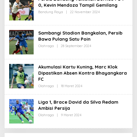
0, Kevin Mendoza Tampil Gemilang
E
D
Bandung Raya
|
22 November 2024
O
A
L
K
E
S
H
I
R
Sambangi Stadion Bangkalan, Persib
E
D
Bawa Pulang Satu Poin
A
Olahraga
|
28 September 2024
O
K
L
S
E
I
H
R
Akumulasi Kartu Kuning, Marc Klok
E
D
Dipastikan Absen Kontra Bhayangkara
A
FC
K
S
Olahraga
|
18 Maret 2024
O
I
L
E
H
Liga 1, Brace David da Silva Redam
R
Ambisi Persija
E
D
Olahraga
|
9 Maret 2024
O
A
L
K
E
S
H
I
R
E