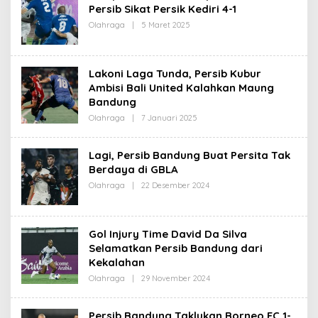
D
Persib Sikat Persik Kediri 4-1
A
Olahraga
|
5 Maret 2025
O
K
L
S
E
I
H
R
Lakoni Laga Tunda, Persib Kubur
E
D
Ambisi Bali United Kalahkan Maung
A
Bandung
K
S
Olahraga
|
7 Januari 2025
O
I
L
E
H
Lagi, Persib Bandung Buat Persita Tak
R
Berdaya di GBLA
E
D
Olahraga
|
22 Desember 2024
O
A
L
K
E
S
H
I
R
Gol Injury Time David Da Silva
E
D
Selamatkan Persib Bandung dari
A
Kekalahan
K
S
Olahraga
|
29 November 2024
O
I
L
E
H
Persib Bandung Taklukan Borneo FC 1-
R