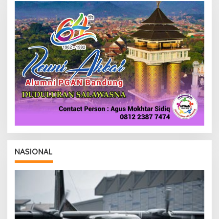
D
A
K
S
I
NASIONAL