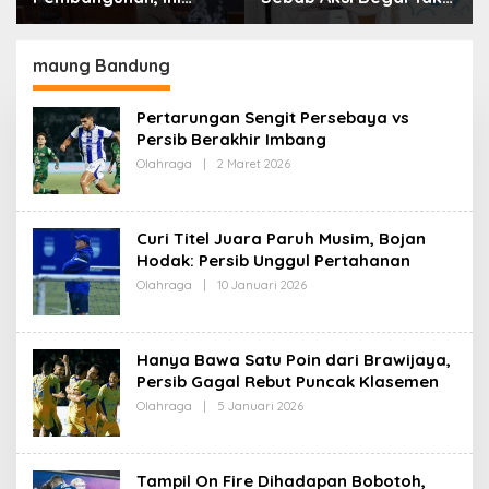
Alasan Pemkot Cimahi
Boleh Hanya Dikaitkan
Lakukan Pengurangan
dengan Ekonomi
Belanja Daerah
maung Bandung
Pertarungan Sengit Persebaya vs
Persib Berakhir Imbang
Olahraga
|
2 Maret 2026
O
L
E
H
R
Curi Titel Juara Paruh Musim, Bojan
E
D
Hodak: Persib Unggul Pertahanan
A
Olahraga
|
10 Januari 2026
O
K
L
S
E
I
H
R
Hanya Bawa Satu Poin dari Brawijaya,
E
D
Persib Gagal Rebut Puncak Klasemen
A
Olahraga
|
5 Januari 2026
O
K
L
S
E
I
H
R
Tampil On Fire Dihadapan Bobotoh,
E