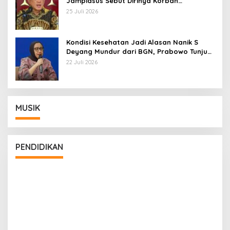
Jampidsus Sebut Dirinya Korban
Kriminalisasi
25 Juli 2026
Kondisi Kesehatan Jadi Alasan Nanik S
Deyang Mundur dari BGN, Prabowo Tunjuk
Wamentan Sudaryono
22 Juli 2026
MUSIK
PENDIDIKAN