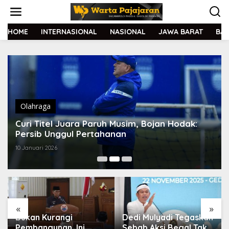
L
e
w
a
HOME
INTERNASIONAL
NASIONAL
JAWA BARAT
BA
t
i
k
e
k
o
n
t
Olahraga
e
Curi Titel Juara Paruh Musim, Bojan Hodak:
n
Persib Unggul Pertahanan
10 Januari 2026
«
»
Bukan Kurangi
Dedi Mulyadi Tegaskan
Pembangunan, Ini
Sebab Aksi Begal Tak