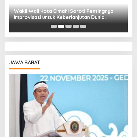
Wakil Wali Kota Cimahi Soroti Pentingnya
Y
Improvisasi untuk Keberlanjutan Dunia
S
Pendidikan
A
JAWA BARAT