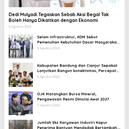
Dedi Mulyadi Tegaskan Sebab Aksi Begal Tak
Boleh Hanya Dikaitkan dengan Ekonomi
6 Agustus 2026
Selain Infrastruktur, KDM Sebut
Pemenuhan Kebutuhan Dasar Masyarakat
Jadi Fokus APBD Jabar 2027
6 Agustus 2026
Kabupaten Bandung dan Cianjur Sepakat
Lanjutkan Bangun konektivitas, Percepat
Pertumbuhan Ekonomi Daerah
6 Agustus 2026
OJK Matangkan Bursa Mineral,
Pengawasan Resmi Dimulai Awal 2027
5 Agustus 2026
Jumlah Eks Karyawan Industri Kapur
Penerima Bantuan Mendadak Bertambah,