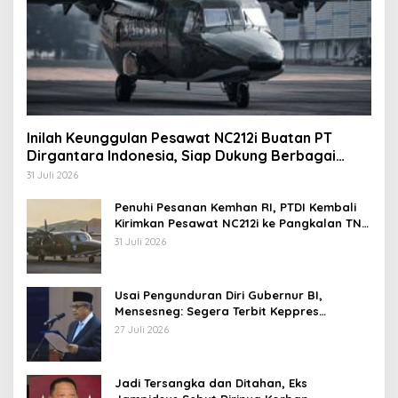
Inilah Keunggulan Pesawat NC212i Buatan PT
Dirgantara Indonesia, Siap Dukung Berbagai
Operasi TNI
31 Juli 2026
Penuhi Pesanan Kemhan RI, PTDI Kembali
Kirimkan Pesawat NC212i ke Pangkalan TNI
AU
31 Juli 2026
Usai Pengunduran Diri Gubernur BI,
Mensesneg: Segera Terbit Keppres
Pemberhentian dengan Hormat
27 Juli 2026
Jadi Tersangka dan Ditahan, Eks