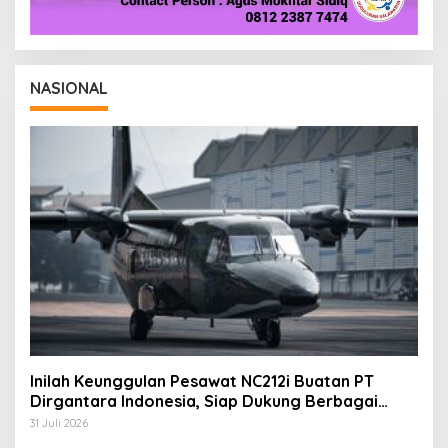
NASIONAL
Inilah Keunggulan Pesawat NC212i Buatan PT
Dirgantara Indonesia, Siap Dukung Berbagai
Operasi TNI
31 Juli 2026