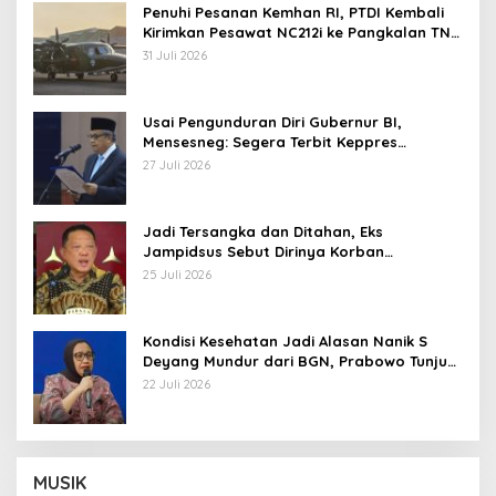
Penuhi Pesanan Kemhan RI, PTDI Kembali
Kirimkan Pesawat NC212i ke Pangkalan TNI
AU
31 Juli 2026
Usai Pengunduran Diri Gubernur BI,
Mensesneg: Segera Terbit Keppres
Pemberhentian dengan Hormat
27 Juli 2026
Jadi Tersangka dan Ditahan, Eks
Jampidsus Sebut Dirinya Korban
Kriminalisasi
25 Juli 2026
Kondisi Kesehatan Jadi Alasan Nanik S
Deyang Mundur dari BGN, Prabowo Tunjuk
Wamentan Sudaryono
22 Juli 2026
MUSIK