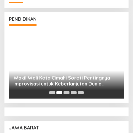
PENDIDIKAN
Wakil Wali Kota Cimahi Soroti Pentingnya
Y
Improvisasi untuk Keberlanjutan Dunia
S
Pendidikan
A
JAWA BARAT