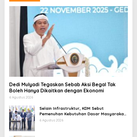
Dedi Mulyadi Tegaskan Sebab Aksi Begal Tak
Boleh Hanya Dikaitkan dengan Ekonomi
6 Agustus 2026
Selain Infrastruktur, KDM Sebut
Pemenuhan Kebutuhan Dasar Masyarakat
Jadi Fokus APBD Jabar 2027
6 Agustus 2026