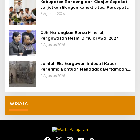
Kabupaten Bandung dan Cianjur Sepakat
Lanjutkan Bangun konektivitas, Percepat
Pertumbuhan Ekonomi Daerah
6 Agustus 2026
OJK Matangkan Bursa Mineral,
Pengawasan Resmi Dimulai Awal 2027
5 Agustus 2026
Jumlah Eks Karyawan Industri Kapur
Penerima Bantuan Mendadak Bertambah,
KDM: Kita Identifikasi
5 Agustus 2026
WISATA