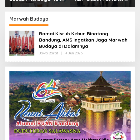
Boleh Hanya Dikaitkan
Kebutuhan Dasar
dengan Ekonomi
Masyarakat Jadi
Fokus APBD Jabar
Marwah Budaya
2027
Ramai Kisruh Kebun Binatang
Bandung, AMS Ingatkan Jaga Marwah
Budaya di Dalamnya
Jawa Barat
|
4 Juli 2025
O
L
E
H
R
E
D
A
K
S
I