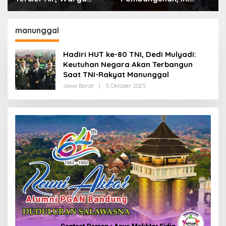
Desa Ciburuy Inginkan
Alasan Pemkot Cimahi
Jalan Alternatif di
Lakukan Pengurangan
Padalarang
Belanja Daerah
manunggal
Hadiri HUT ke-80 TNI, Dedi Mulyadi:
Keutuhan Negara Akan Terbangun
Saat TNI-Rakyat Manunggal
Jawa Barat
|
5 Oktober 2025
O
L
E
H
R
E
D
A
K
S
I