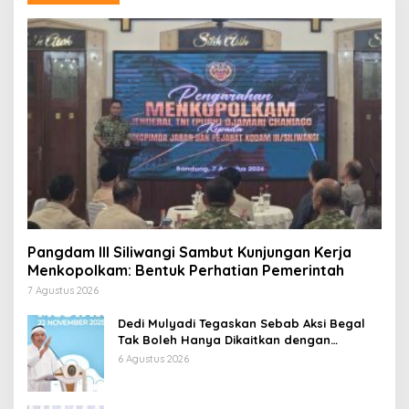
Pangdam III Siliwangi Sambut Kunjungan Kerja
Menkopolkam: Bentuk Perhatian Pemerintah
7 Agustus 2026
Dedi Mulyadi Tegaskan Sebab Aksi Begal
Tak Boleh Hanya Dikaitkan dengan
Ekonomi
6 Agustus 2026