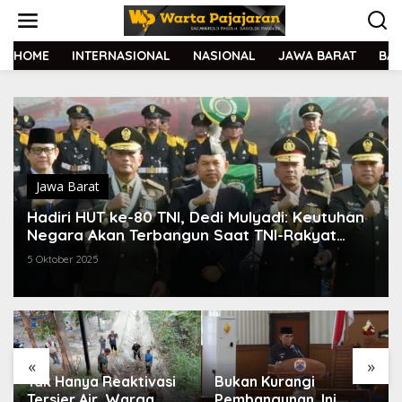
L
e
w
a
HOME
INTERNASIONAL
NASIONAL
JAWA BARAT
BA
t
i
k
e
k
o
n
t
Jawa Barat
e
Hadiri HUT ke-80 TNI, Dedi Mulyadi: Keutuhan
n
Negara Akan Terbangun Saat TNI-Rakyat
Manunggal
5 Oktober 2025
«
»
Tak Hanya Reaktivasi
Bukan Kurangi
Tersier Air, Warga
Pembangunan, Ini