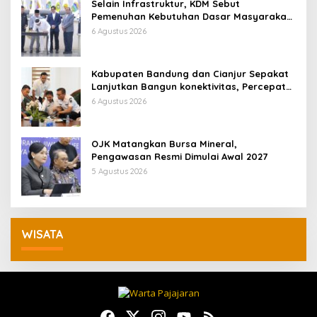
Selain Infrastruktur, KDM Sebut
Pemenuhan Kebutuhan Dasar Masyarakat
Jadi Fokus APBD Jabar 2027
6 Agustus 2026
Kabupaten Bandung dan Cianjur Sepakat
Lanjutkan Bangun konektivitas, Percepat
Pertumbuhan Ekonomi Daerah
6 Agustus 2026
OJK Matangkan Bursa Mineral,
Pengawasan Resmi Dimulai Awal 2027
5 Agustus 2026
WISATA