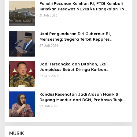
Penuhi Pesanan Kemhan RI, PTDI Kembali
Kirimkan Pesawat NC212i ke Pangkalan TNI
AU
31 Juli 2026
Usai Pengunduran Diri Gubernur BI,
Mensesneg: Segera Terbit Keppres
Pemberhentian dengan Hormat
27 Juli 2026
Jadi Tersangka dan Ditahan, Eks
Jampidsus Sebut Dirinya Korban
Kriminalisasi
25 Juli 2026
Kondisi Kesehatan Jadi Alasan Nanik S
Deyang Mundur dari BGN, Prabowo Tunjuk
Wamentan Sudaryono
22 Juli 2026
MUSIK