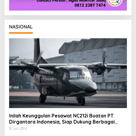
NASIONAL
Inilah Keunggulan Pesawat NC212i Buatan PT
Dirgantara Indonesia, Siap Dukung Berbagai
Operasi TNI
31 Juli 2026