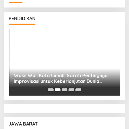
PENDIDIKAN
Wakil Wali Kota Cimahi Soroti Pentingnya
Y
Improvisasi untuk Keberlanjutan Dunia
S
Pendidikan
A
JAWA BARAT