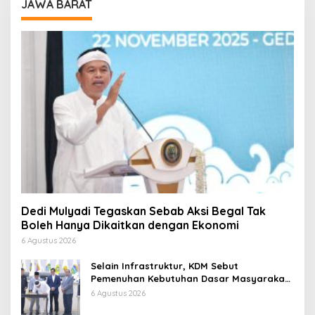
JAWA BARAT
Dedi Mulyadi Tegaskan Sebab Aksi Begal Tak
Boleh Hanya Dikaitkan dengan Ekonomi
6 Agustus 2026
Selain Infrastruktur, KDM Sebut
Pemenuhan Kebutuhan Dasar Masyarakat
Jadi Fokus APBD Jabar 2027
6 Agustus 2026