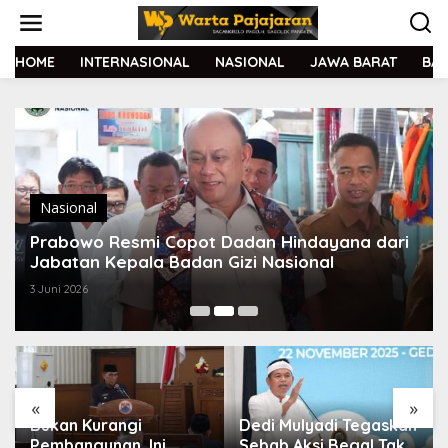
L
e
w
a
HOME
INTERNASIONAL
NASIONAL
JAWA BARAT
BA
t
i
k
e
k
o
n
t
Nasional
e
Prabowo Resmi Copot Dadan Hindayana dari
n
Jabatan Kepala Badan Gizi Nasional
3 Juni 2026
«
»
Bukan Kurangi
Dedi Mulyadi Tegaskan
Pembangunan, Ini
Sebab Aksi Begal Tak