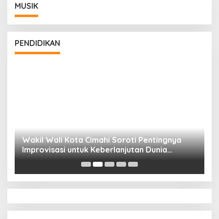
MUSIK
PENDIDIKAN
Wakil Wali Kota Cimahi Soroti Pentingnya
Y
Improvisasi untuk Keberlanjutan Dunia
S
Pendidikan
A