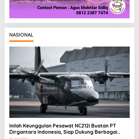
NASIONAL
Inilah Keunggulan Pesawat NC212i Buatan PT
Dirgantara Indonesia, Siap Dukung Berbagai
Operasi TNI
31 Juli 2026