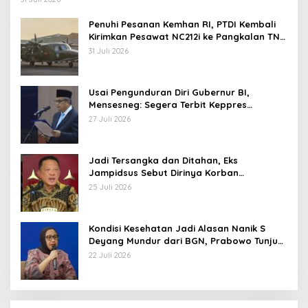
Penuhi Pesanan Kemhan RI, PTDI Kembali
Kirimkan Pesawat NC212i ke Pangkalan TNI
AU
31 Juli 2026
Usai Pengunduran Diri Gubernur BI,
Mensesneg: Segera Terbit Keppres
Pemberhentian dengan Hormat
27 Juli 2026
Jadi Tersangka dan Ditahan, Eks
Jampidsus Sebut Dirinya Korban
Kriminalisasi
25 Juli 2026
Kondisi Kesehatan Jadi Alasan Nanik S
Deyang Mundur dari BGN, Prabowo Tunjuk
Wamentan Sudaryono
22 Juli 2026