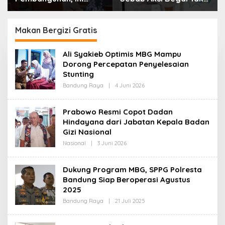
Alasan Pemkot Cimahi
Boleh Hanya Dikaitkan
Lakukan Pengurangan
dengan Ekonomi
Belanja Daerah
Makan Bergizi Gratis
Ali Syakieb Optimis MBG Mampu
Dorong Percepatan Penyelesaian
Stunting
Bandung Raya
|
4 Juni 2026
O
L
E
H
Prabowo Resmi Copot Dadan
R
Hindayana dari Jabatan Kepala Badan
E
D
Gizi Nasional
A
K
Nasional
|
3 Juni 2026
O
S
L
I
E
H
Dukung Program MBG, SPPG Polresta
R
Bandung Siap Beroperasi Agustus
E
D
2025
A
K
Bandung Raya
|
21 Juli 2025
O
S
L
I
E
H