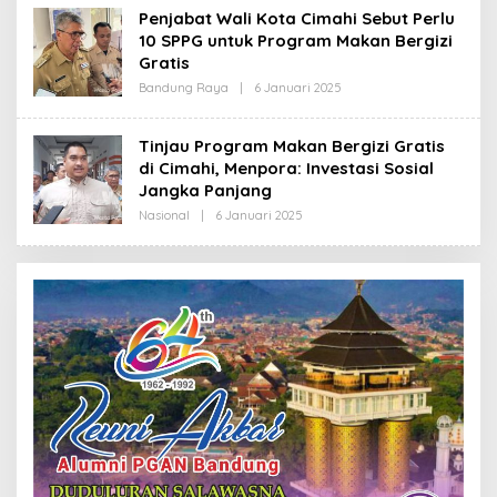
H
Penjabat Wali Kota Cimahi Sebut Perlu
R
10 SPPG untuk Program Makan Bergizi
E
D
Gratis
A
K
Bandung Raya
|
6 Januari 2025
O
S
L
I
E
H
Tinjau Program Makan Bergizi Gratis
R
di Cimahi, Menpora: Investasi Sosial
E
D
Jangka Panjang
A
K
Nasional
|
6 Januari 2025
O
S
L
I
E
H
R
E
D
A
K
S
I