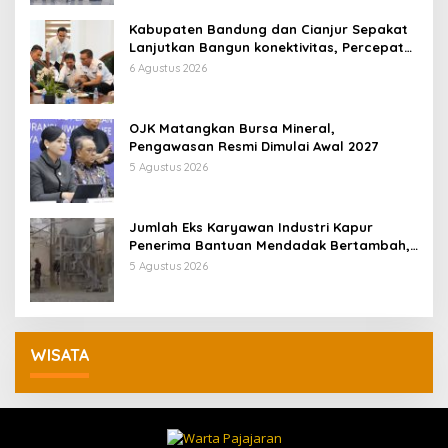
Kabupaten Bandung dan Cianjur Sepakat
Lanjutkan Bangun konektivitas, Percepat
Pertumbuhan Ekonomi Daerah
6 Agustus 2026
OJK Matangkan Bursa Mineral,
Pengawasan Resmi Dimulai Awal 2027
5 Agustus 2026
Jumlah Eks Karyawan Industri Kapur
Penerima Bantuan Mendadak Bertambah,
KDM: Kita Identifikasi
5 Agustus 2026
WISATA