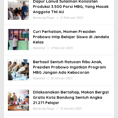
Dapur Lanud Sulaiman Konsisten
R
Produksi 3.500 Porsi MBG, Yang Masak
E
D
Anggota TNI AU
A
K
Bandung Raya
|
21 Februari 2025
O
S
L
I
E
H
Curi Perhatian, Momen Presiden
R
Prabowo Intip Belajar Siswa di Jendela
E
D
Kelas
A
K
Nasional
|
4 Februari 2025
O
S
L
I
E
H
Berhasil Sentuh Ratusan Ribu Anak,
R
Presiden Prabowo Ingatkan Program
E
D
MBG Jangan Ada Kebocoran
A
K
Nasional
|
18 Januari 2025
O
S
L
I
E
H
Dilaksanakan Bertahap, Makan Bergizi
R
Gratis Kota Bandung Sentuh Angka
E
D
21.271 Pelajar
A
K
Bandung Raya
|
13 Januari 2025
O
S
L
I
E