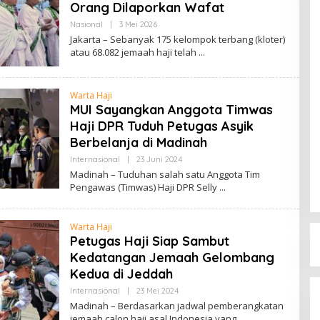
Orang Dilaporkan Wafat
Nasional
|
3 Mei 2026
O
L
Jakarta – Sebanyak 175 kelompok terbang (kloter)
E
atau 68.082 jemaah haji telah
H
R
E
D
Warta Haji
A
K
MUI Sayangkan Anggota Timwas
S
Haji DPR Tuduh Petugas Asyik
I
Berbelanja di Madinah
Internasional
|
23 Juni 2024
O
L
Madinah – Tuduhan salah satu Anggota Tim
E
Pengawas (Timwas) Haji DPR Selly
H
R
E
D
Warta Haji
A
Petugas Haji Siap Sambut
K
S
Kedatangan Jemaah Gelombang
I
Kedua di Jeddah
Internasional
|
23 Mei 2024
O
L
Madinah – Berdasarkan jadwal pemberangkatan
E
jemaah calon haji asal Indonesia yang