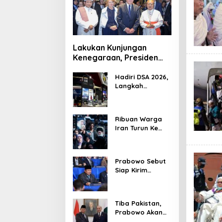
Lakukan Kunjungan
Kenegaraan, Presiden
Jerman Telusuri
Terowongan Siaturahmi
Hadiri DSA 2026,
Langkah
Strategis PTDI
Perkuat Kerja
Sama Bidang
Ribuan Warga
Pertahanan
Iran Turun Ke
dengan
Jalan Serukan
Malaysia
Pembalasan
Wafatnya
Prabowo Sebut
Khamenei
Siap Kirim
Delapan Ribu
Pasukan Dukung
Perdamaian
Tiba Pakistan,
Palestina
Prabowo Akan
Bahas