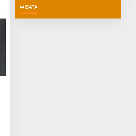
A
WISATA
K
S
I