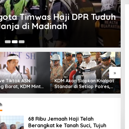
ota Timwas Haji DPR Tuduh
lanja di Madinah
23
»
ive Tiktok ASN
KDM Akan Siapkan Knalpot
P
g Barat, KDM Minta
Standar di Setiap Polres,
T
Sanksi Tegas: Bila
Kendaraan Knalpot Brong
L
Pemberhentian
Tertangkap Langsung
S
Ganti
h
68 Ribu Jemaah Haji Telah
Berangkat ke Tanah Suci, Tujuh