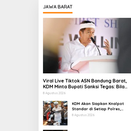
JAWA BARAT
Viral Live Tiktok ASN Bandung Barat,
KDM Minta Bupati Sanksi Tegas: Bila
Perlu Pemberhentian
8 Agustus 2026
KDM Akan Siapkan Knalpot
Standar di Setiap Polres,
Kendaraan Knalpot Brong
8 Agustus 2026
Tertangkap Langsung Ganti