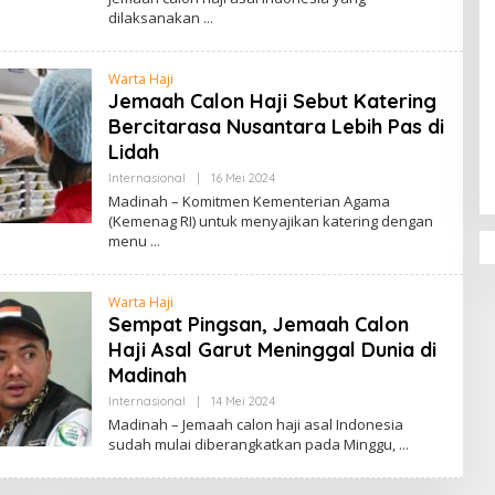
H
dilaksanakan
R
E
D
A
Warta Haji
K
S
Jemaah Calon Haji Sebut Katering
I
Penguatan Pendidikan Agama dan
Bercitarasa Nusantara Lebih Pas di
Karakter Sekolah Nur Al Rahman
Lidah
Bikin Sekolah di Malaysia Tertarik
Internasional
|
16 Mei 2024
O
Mempelajarinya
L
Madinah – Komitmen Kementerian Agama
E
(Kemenag RI) untuk menyajikan katering dengan
H
menu
R
E
D
A
Warta Haji
K
S
Sempat Pingsan, Jemaah Calon
I
Haji Asal Garut Meninggal Dunia di
Madinah
Internasional
|
14 Mei 2024
O
L
Madinah – Jemaah calon haji asal Indonesia
E
sudah mulai diberangkatkan pada Minggu,
H
R
E
D