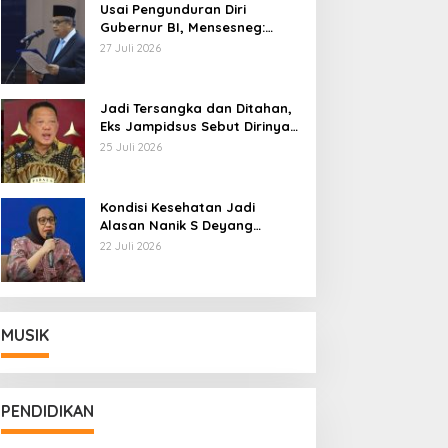
Usai Pengunduran Diri
Gubernur BI, Mensesneg:
Segera Terbit Keppres
27 Juli 2026
Pemberhentian dengan
Hormat
Jadi Tersangka dan Ditahan,
Eks Jampidsus Sebut Dirinya
Korban Kriminalisasi
25 Juli 2026
Kondisi Kesehatan Jadi
Alasan Nanik S Deyang
Mundur dari BGN, Prabowo
22 Juli 2026
Tunjuk Wamentan Sudaryono
MUSIK
PENDIDIKAN