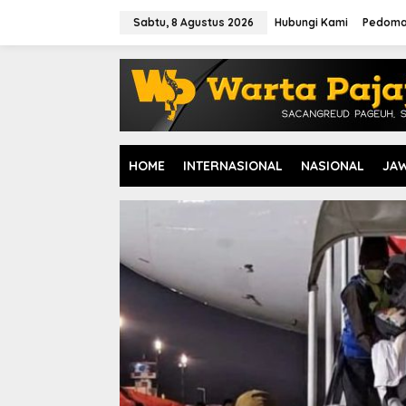
L
e
Sabtu, 8 Agustus 2026
Hubungi Kami
Pedoma
w
a
t
i
k
e
k
o
HOME
INTERNASIONAL
NASIONAL
JA
n
t
e
n