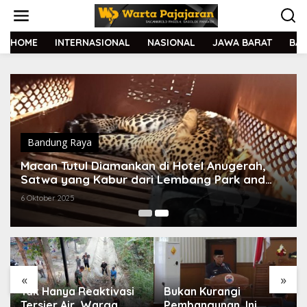
L
e
w
a
HOME
INTERNASIONAL
NASIONAL
JAWA BARAT
BA
t
i
k
e
k
o
n
t
Bandung Raya
e
Macan Tutul Diamankan di Hotel Anugerah,
n
Satwa yang Kabur dari Lembang Park and
Zoo?
6 Oktober 2025
«
»
Tak Hanya Reaktivasi
Bukan Kurangi
Tersier Air, Warga
Pembangunan, Ini