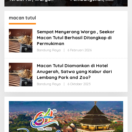
Desa Ciburuy Inginkan
Alasan Pemkot Cimahi
Jalan Alternatif di
Lakukan Pengurangan
Padalarang
Belanja Daerah
macan tutul
Sempat Menyerang Warga , Seekor
Macan Tutul Berhasil Ditangkap di
Permukiman
Bandung Raya
|
6 Februari 2026
O
L
E
H
Macan Tutul Diamankan di Hotel
R
Anugerah, Satwa yang Kabur dari
E
D
Lembang Park and Zoo?
A
K
Bandung Raya
|
6 Oktober 2025
O
S
L
I
E
H
R
E
D
A
K
S
I