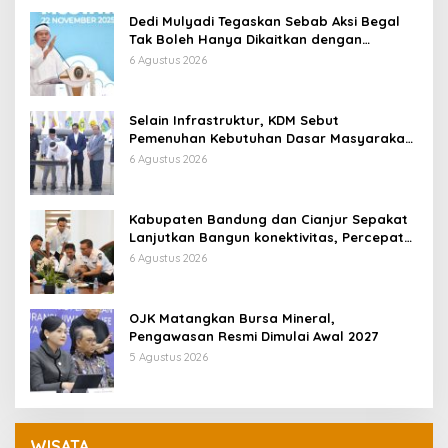
Dedi Mulyadi Tegaskan Sebab Aksi Begal
Tak Boleh Hanya Dikaitkan dengan
Ekonomi
6 Agustus 2026
Selain Infrastruktur, KDM Sebut
Pemenuhan Kebutuhan Dasar Masyarakat
Jadi Fokus APBD Jabar 2027
6 Agustus 2026
Kabupaten Bandung dan Cianjur Sepakat
Lanjutkan Bangun konektivitas, Percepat
Pertumbuhan Ekonomi Daerah
6 Agustus 2026
OJK Matangkan Bursa Mineral,
Pengawasan Resmi Dimulai Awal 2027
5 Agustus 2026
WISATA