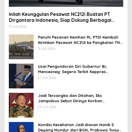
Inilah Keunggulan Pesawat NC212i Buatan PT
Dirgantara Indonesia, Siap Dukung Berbagai
Operasi TNI
31 Juli 2026
Penuhi Pesanan Kemhan RI, PTDI Kembali
Kirimkan Pesawat NC212i ke Pangkalan TNI
AU
31 Juli 2026
Usai Pengunduran Diri Gubernur BI,
Mensesneg: Segera Terbit Keppres
Pemberhentian dengan Hormat
27 Juli 2026
Jadi Tersangka dan Ditahan, Eks
Jampidsus Sebut Dirinya Korban
Kriminalisasi
25 Juli 2026
Kondisi Kesehatan Jadi Alasan Nanik S
Deyang Mundur dari BGN, Prabowo Tunjuk