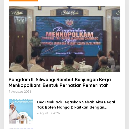
Pangdam III Siliwangi Sambut Kunjungan Kerja
Menkopolkam: Bentuk Perhatian Pemerintah
7 Agustus 2026
Dedi Mulyadi Tegaskan Sebab Aksi Begal
Tak Boleh Hanya Dikaitkan dengan
Ekonomi
6 Agustus 2026