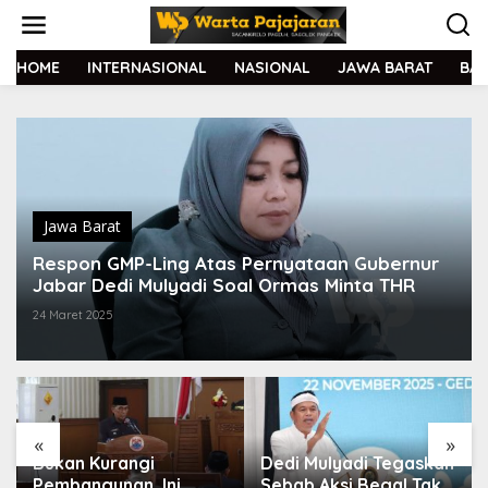
L
e
w
a
HOME
INTERNASIONAL
NASIONAL
JAWA BARAT
BA
t
i
k
e
k
o
n
t
Jawa Barat
e
Respon GMP-Ling Atas Pernyataan Gubernur
n
Jabar Dedi Mulyadi Soal Ormas Minta THR
24 Maret 2025
«
»
Bukan Kurangi
Dedi Mulyadi Tegaskan
Pembangunan, Ini
Sebab Aksi Begal Tak