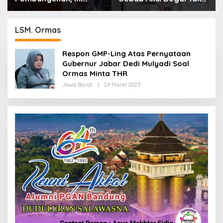
Alasan Pemkot Cimahi
Boleh Hanya Dikaitkan
Lakukan Pengurangan
dengan Ekonomi
Belanja Daerah
LSM. Ormas
Respon GMP-Ling Atas Pernyataan
Gubernur Jabar Dedi Mulyadi Soal
Ormas Minta THR
Jawa Barat
|
24 Maret 2025
O
L
E
H
R
E
D
A
K
S
I