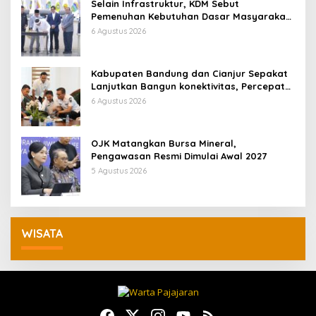
Selain Infrastruktur, KDM Sebut
Pemenuhan Kebutuhan Dasar Masyarakat
Jadi Fokus APBD Jabar 2027
6 Agustus 2026
Kabupaten Bandung dan Cianjur Sepakat
Lanjutkan Bangun konektivitas, Percepat
Pertumbuhan Ekonomi Daerah
6 Agustus 2026
OJK Matangkan Bursa Mineral,
Pengawasan Resmi Dimulai Awal 2027
5 Agustus 2026
WISATA