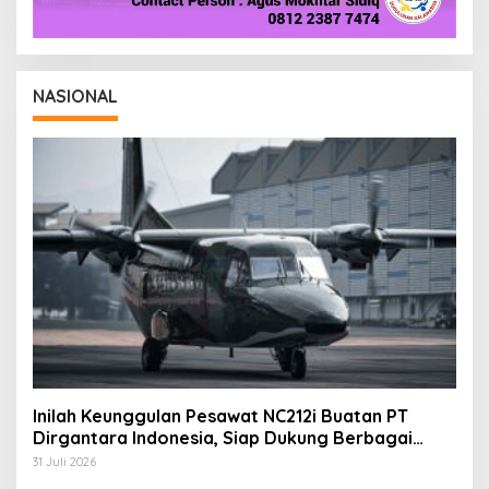
NASIONAL
Inilah Keunggulan Pesawat NC212i Buatan PT
Dirgantara Indonesia, Siap Dukung Berbagai
Operasi TNI
31 Juli 2026