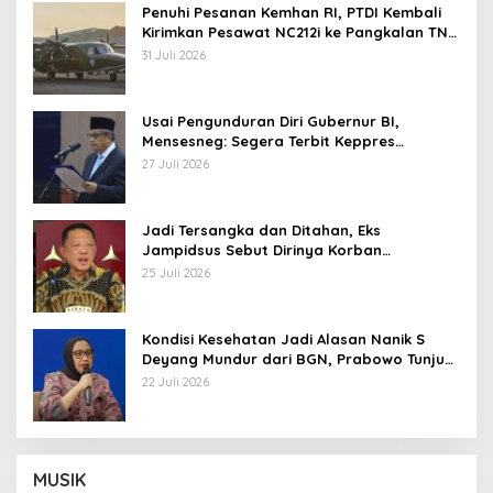
Penuhi Pesanan Kemhan RI, PTDI Kembali
Kirimkan Pesawat NC212i ke Pangkalan TNI
AU
31 Juli 2026
Usai Pengunduran Diri Gubernur BI,
Mensesneg: Segera Terbit Keppres
Pemberhentian dengan Hormat
27 Juli 2026
Jadi Tersangka dan Ditahan, Eks
Jampidsus Sebut Dirinya Korban
Kriminalisasi
25 Juli 2026
Kondisi Kesehatan Jadi Alasan Nanik S
Deyang Mundur dari BGN, Prabowo Tunjuk
Wamentan Sudaryono
22 Juli 2026
MUSIK