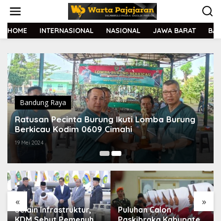
L
e
w
a
HOME
INTERNASIONAL
NASIONAL
JAWA BARAT
BA
t
i
k
e
k
o
n
t
Bandung Raya
e
Ratusan Pecinta Burung Ikuti Lomba Burung
n
Berkicau Kodim 0609 Cimahi
19 Mei 2024
«
»
Selain Infrastruktur,
Puluhan Calon
KDM Sebut Pemenuhan
Paskibraka Kabupaten