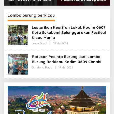
Kebutuhan Dasar
Bandung Mulai Ikuti
Masyarakat Jadi
Pemusatan Latihan
Fokus APBD Jabar
Lomba burung berkicau
2027
Lestarikan Kearifan Lokal, Kodim 0607
Kota Sukabumi Selenggarakan Festival
Kicau Mania
Jawa Barat
|
19 Mei 2024
O
L
E
H
Ratusan Pecinta Burung Ikuti Lomba
R
Burung Berkicau Kodim 0609 Cimahi
E
D
Bandung Raya
|
19 Mei 2024
O
A
L
K
E
S
H
I
R
E
D
A
K
S
I