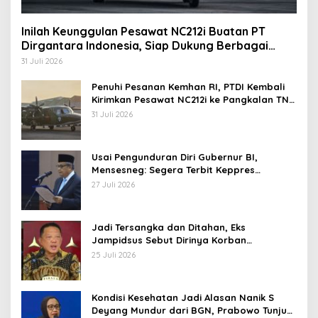
Inilah Keunggulan Pesawat NC212i Buatan PT
Dirgantara Indonesia, Siap Dukung Berbagai
Operasi TNI
31 Juli 2026
Penuhi Pesanan Kemhan RI, PTDI Kembali
Kirimkan Pesawat NC212i ke Pangkalan TNI
AU
31 Juli 2026
Usai Pengunduran Diri Gubernur BI,
Mensesneg: Segera Terbit Keppres
Pemberhentian dengan Hormat
27 Juli 2026
Jadi Tersangka dan Ditahan, Eks
Jampidsus Sebut Dirinya Korban
Kriminalisasi
25 Juli 2026
Kondisi Kesehatan Jadi Alasan Nanik S
Deyang Mundur dari BGN, Prabowo Tunjuk