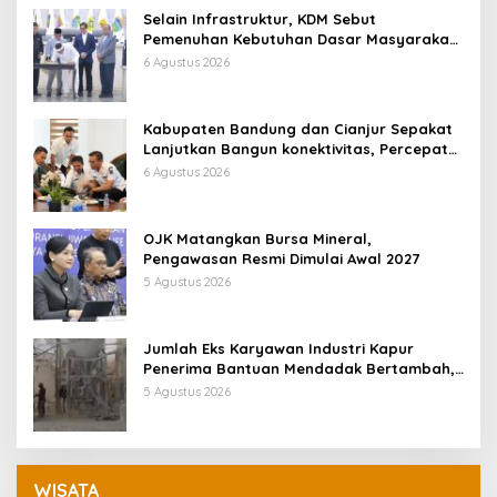
Selain Infrastruktur, KDM Sebut
Pemenuhan Kebutuhan Dasar Masyarakat
Jadi Fokus APBD Jabar 2027
6 Agustus 2026
Kabupaten Bandung dan Cianjur Sepakat
Lanjutkan Bangun konektivitas, Percepat
Pertumbuhan Ekonomi Daerah
6 Agustus 2026
OJK Matangkan Bursa Mineral,
Pengawasan Resmi Dimulai Awal 2027
5 Agustus 2026
Jumlah Eks Karyawan Industri Kapur
Penerima Bantuan Mendadak Bertambah,
KDM: Kita Identifikasi
5 Agustus 2026
WISATA