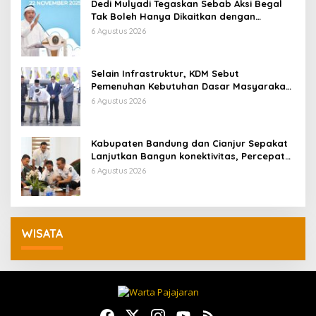
Dedi Mulyadi Tegaskan Sebab Aksi Begal
Tak Boleh Hanya Dikaitkan dengan
Ekonomi
6 Agustus 2026
Selain Infrastruktur, KDM Sebut
Pemenuhan Kebutuhan Dasar Masyarakat
Jadi Fokus APBD Jabar 2027
6 Agustus 2026
Kabupaten Bandung dan Cianjur Sepakat
Lanjutkan Bangun konektivitas, Percepat
Pertumbuhan Ekonomi Daerah
6 Agustus 2026
WISATA