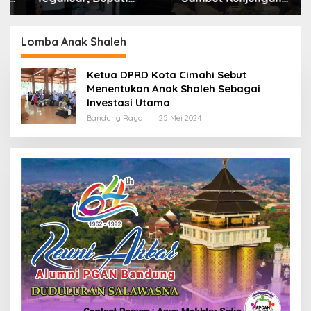
Bandung: Sampah
Kerja Menkopolkam:
Bukan Hanya Urusan
Bentuk Perhatian
Pemerintah
Pemerintah
Lomba Anak Shaleh
Ketua DPRD Kota Cimahi Sebut
Menentukan Anak Shaleh Sebagai
Investasi Utama
Bandung Raya
|
25 Mei 2024
O
L
E
H
R
E
D
A
K
S
I