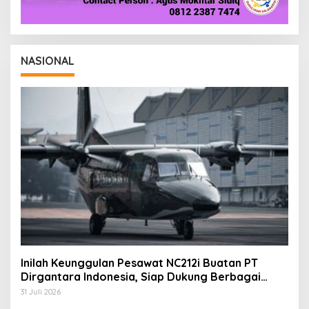
NASIONAL
Inilah Keunggulan Pesawat NC212i Buatan PT
Dirgantara Indonesia, Siap Dukung Berbagai
Operasi TNI
31 Juli 2026