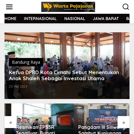
L
e
w
a
HOME
INTERNASIONAL
NASIONAL
JAWA BARAT
BA
t
i
k
e
k
o
n
t
Bandung Raya
e
Ketua DPRD Kota Cimahi Sebut Menentukan
n
Anak Shaleh Sebagai Investasi Utama
25 Mei 2024
«
»
Resmikan TPS3R
Pangdam III Siliwangi
Tegalluar, Bupati
Sambut Kunjungan