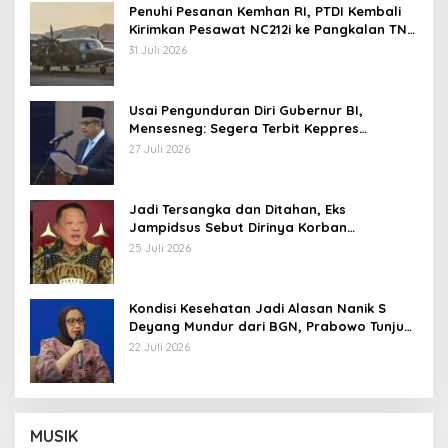
Penuhi Pesanan Kemhan RI, PTDI Kembali
Kirimkan Pesawat NC212i ke Pangkalan TNI
AU
31 Juli 2026
Usai Pengunduran Diri Gubernur BI,
Mensesneg: Segera Terbit Keppres
Pemberhentian dengan Hormat
27 Juli 2026
Jadi Tersangka dan Ditahan, Eks
Jampidsus Sebut Dirinya Korban
Kriminalisasi
25 Juli 2026
Kondisi Kesehatan Jadi Alasan Nanik S
Deyang Mundur dari BGN, Prabowo Tunjuk
Wamentan Sudaryono
22 Juli 2026
MUSIK