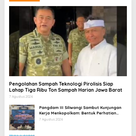
Pengolahan Sampah Teknologi Pirolisis Siap
Lahap Tiga Ribu Ton Sampah Harian Jawa Barat
7 Agustus 2026
Pangdam III Siliwangi Sambut Kunjungan
Kerja Menkopolkam: Bentuk Perhatian
Pemerintah
7 Agustus 2026