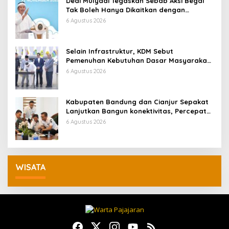
Dedi Mulyadi Tegaskan Sebab Aksi Begal
Tak Boleh Hanya Dikaitkan dengan
Ekonomi
6 Agustus 2026
Selain Infrastruktur, KDM Sebut
Pemenuhan Kebutuhan Dasar Masyarakat
Jadi Fokus APBD Jabar 2027
6 Agustus 2026
Kabupaten Bandung dan Cianjur Sepakat
Lanjutkan Bangun konektivitas, Percepat
Pertumbuhan Ekonomi Daerah
6 Agustus 2026
WISATA