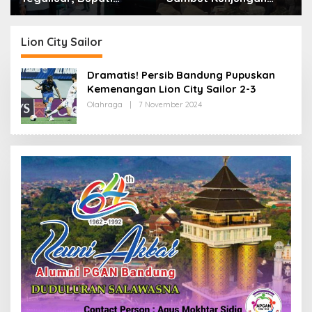
Bandung: Sampah
Kerja Menkopolkam:
Bukan Hanya Urusan
Bentuk Perhatian
Pemerintah
Pemerintah
Lion City Sailor
Dramatis! Persib Bandung Pupuskan
Kemenangan Lion City Sailor 2-3
Olahraga
|
7 November 2024
O
L
E
H
R
E
D
A
K
S
I