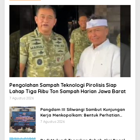
Pengolahan Sampah Teknologi Pirolisis Siap
Lahap Tiga Ribu Ton Sampah Harian Jawa Barat
7 Agustus 2026
Pangdam III Siliwangi Sambut Kunjungan
Kerja Menkopolkam: Bentuk Perhatian
Pemerintah
7 Agustus 2026