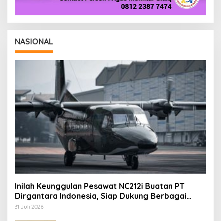
NASIONAL
Inilah Keunggulan Pesawat NC212i Buatan PT
Dirgantara Indonesia, Siap Dukung Berbagai
Operasi TNI
31 Juli 2026