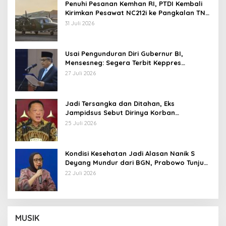
Penuhi Pesanan Kemhan RI, PTDI Kembali
Kirimkan Pesawat NC212i ke Pangkalan TNI
AU
31 Juli 2026
Usai Pengunduran Diri Gubernur BI,
Mensesneg: Segera Terbit Keppres
Pemberhentian dengan Hormat
27 Juli 2026
Jadi Tersangka dan Ditahan, Eks
Jampidsus Sebut Dirinya Korban
Kriminalisasi
25 Juli 2026
Kondisi Kesehatan Jadi Alasan Nanik S
Deyang Mundur dari BGN, Prabowo Tunjuk
Wamentan Sudaryono
22 Juli 2026
MUSIK