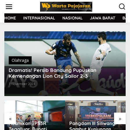
L
e
w
a
HOME
INTERNASIONAL
NASIONAL
JAWA BARAT
BA
t
i
k
e
k
o
n
t
Olahraga
e
Dramatis! Persib Bandung Pupuskan
n
Kemenangan Lion City Sailor 2-3
7 November 2024
«
»
Resmikan TPS3R
Pangdam III Siliwangi
Tegalluar, Bupati
Sambut Kunjungan