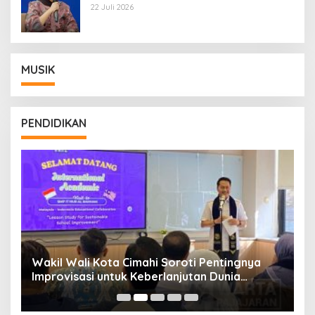
Wamentan Sudaryono
22 Juli 2026
MUSIK
PENDIDIKAN
Wakil Wali Kota Cimahi Soroti Pentingnya
Y
Improvisasi untuk Keberlanjutan Dunia
S
Pendidikan
A