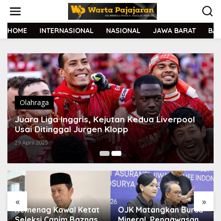
L
e
w
a
HOME
INTERNASIONAL
NASIONAL
JAWA BARAT
BA
t
i
k
e
k
o
n
t
Olahraga
e
Juara Liga Inggris, Kejutan Kedua Liverpool
n
Usai Ditinggal Jurgen Klopp
29 April 2025
«
»
Kemenag Kawal Ketat
OJK Matangkan Bursa
Seleksi Capim Baznas
Mineral, Pengawasan