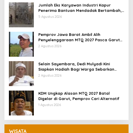
Jumlah Eks Karyawan Industri Kapur
Penerima Bantuan Mendadak Bertambah,
KDM: Kita Identifikasi
5 Agustus 2026
Pemprov Jawa Barat Ambil Alih
Penyelenggaraan MTQ 2027 Pasca Garut
Mundur Jadi Tuan Rumah
2 Agustus 2026
Selain Sayembara, Dedi Mulyadi Kini
Siapkan Hadiah Bagi Warga Sebarkan
Lokasi Penjualan Narkotika
2 Agustus 2026
KDM Ungkap Alasan MTQ 2027 Batal
Digelar di Garut, Pemprov Cari Alternatif
1 Agustus 2026
WISATA