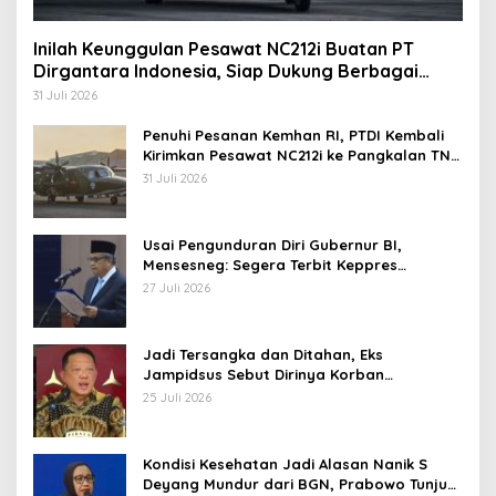
Inilah Keunggulan Pesawat NC212i Buatan PT
Dirgantara Indonesia, Siap Dukung Berbagai
Operasi TNI
31 Juli 2026
Penuhi Pesanan Kemhan RI, PTDI Kembali
Kirimkan Pesawat NC212i ke Pangkalan TNI
AU
31 Juli 2026
Usai Pengunduran Diri Gubernur BI,
Mensesneg: Segera Terbit Keppres
Pemberhentian dengan Hormat
27 Juli 2026
Jadi Tersangka dan Ditahan, Eks
Jampidsus Sebut Dirinya Korban
Kriminalisasi
25 Juli 2026
Kondisi Kesehatan Jadi Alasan Nanik S
Deyang Mundur dari BGN, Prabowo Tunjuk