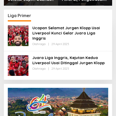
Kota Cimahi: Kita Ingin
Resmi Dimulai Awal
Komisioner Baznas
2027
Berintegritas
Liga Primer
Ucapan Selamat Jurgen Klopp Usai
Liverpool Kunci Gelar Juara Liga
Inggris
Olahraga
|
29 April 2025
O
L
E
H
Juara Liga Inggris, Kejutan Kedua
R
Liverpool Usai Ditinggal Jurgen Klopp
E
D
Olahraga
|
29 April 2025
O
A
L
K
E
S
H
I
R
E
D
A
K
S
I