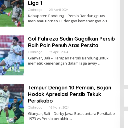
Liga 1
Olahraga
|
25 April 2024
O
L
Kabupaten Bandung – Persib Bandung puas
E
menjamu Borneo FC dengan kemenangan 2-1
H
R
E
D
Gol Fahreza Sudin Gagalkan Persib
A
K
Raih Poin Penuh Atas Persita
S
I
Olahraga
|
15 April 2024
O
L
Gianyar, Bali – Harapan Persib Bandung untuk
E
memetik kemenangan dalam laga away
H
R
E
D
A
K
Tempur Dengan 10 Pemain, Bojan
S
I
Hodak Apresiasi Persib Tekuk
Persikabo
Olahraga
|
16 Maret 2024
O
L
Gianyar, Bali – Derby Jawa Barat antara Persikabo
E
1973 vs Persib berakhir
H
R
E