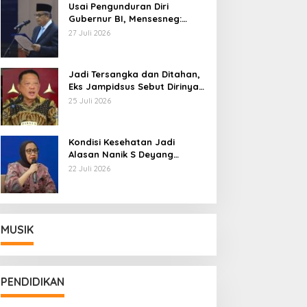
Usai Pengunduran Diri
Gubernur BI, Mensesneg:
Segera Terbit Keppres
27 Juli 2026
Pemberhentian dengan
Hormat
Jadi Tersangka dan Ditahan,
Eks Jampidsus Sebut Dirinya
Korban Kriminalisasi
25 Juli 2026
Kondisi Kesehatan Jadi
Alasan Nanik S Deyang
Mundur dari BGN, Prabowo
22 Juli 2026
Tunjuk Wamentan Sudaryono
MUSIK
PENDIDIKAN