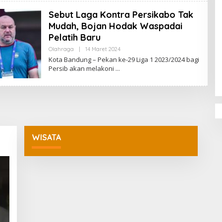
D
Sebut Laga Kontra Persikabo Tak
A
K
Mudah, Bojan Hodak Waspadai
S
I
Pelatih Baru
Olahraga
|
14 Maret 2024
O
Penguatan Pendidikan Agama dan
L
Kota Bandung – Pekan ke-29 Liga 1 2023/2024 bagi
Karakter Sekolah Nur Al Rahman
E
Persib akan melakoni
H
Bikin Sekolah di Malaysia Tertarik
R
Mempelajarinya
E
D
A
K
S
I
WISATA