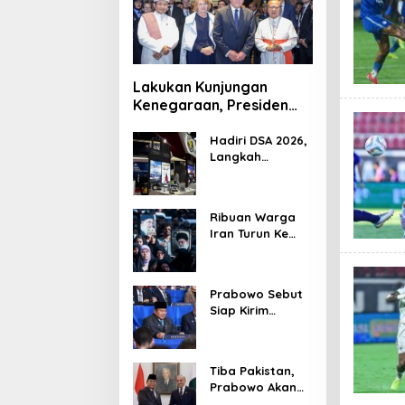
Lakukan Kunjungan
Kenegaraan, Presiden
Jerman Telusuri
Terowongan Siaturahmi
Hadiri DSA 2026,
Langkah
Strategis PTDI
Perkuat Kerja
Sama Bidang
Ribuan Warga
Pertahanan
Iran Turun Ke
dengan
Jalan Serukan
Malaysia
Pembalasan
Wafatnya
Prabowo Sebut
Khamenei
Siap Kirim
Delapan Ribu
Pasukan Dukung
Perdamaian
Tiba Pakistan,
Palestina
Prabowo Akan
Bahas