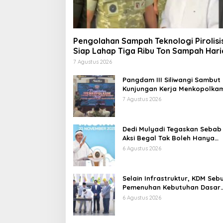
Pengolahan Sampah Teknologi Pirolisi
Siap Lahap Tiga Ribu Ton Sampah Hari
Jawa Barat
7 Agustus 2026
Pangdam III Siliwangi Sambut
Kunjungan Kerja Menkopolkam
Bentuk Perhatian Pemerintah
7 Agustus 2026
Dedi Mulyadi Tegaskan Sebab
Aksi Begal Tak Boleh Hanya
Dikaitkan dengan Ekonomi
6 Agustus 2026
Selain Infrastruktur, KDM Seb
Pemenuhan Kebutuhan Dasar
Masyarakat Jadi Fokus APBD
6 Agustus 2026
Jabar 2027