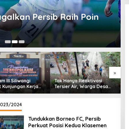
galkan Persib Raih Poin
16
»
 III Siliwangi
Tak Hanya Reaktivasi
B
 Kunjungan Kerja
Tersier Air, Warga Desa
P
olkam: Bentuk
Ciburuy Inginkan Jalan
P
ian Pemerintah
Alternatif di Padalarang
P
D
 2023/2024
Tundukkan Borneo FC, Persib
Perkuat Posisi Kedua Klasemen