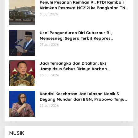
Penuhi Pesanan Kemhan RI, PTDI Kembali
Kirimkan Pesawat NC212i ke Pangkalan TNI
AU
31 Juli 2026
Usai Pengunduran Diri Gubernur BI,
Mensesneg: Segera Terbit Keppres
Pemberhentian dengan Hormat
27 Juli 2026
Jadi Tersangka dan Ditahan, Eks
Jampidsus Sebut Dirinya Korban
Kriminalisasi
25 Juli 2026
Kondisi Kesehatan Jadi Alasan Nanik S
Deyang Mundur dari BGN, Prabowo Tunjuk
Wamentan Sudaryono
22 Juli 2026
MUSIK