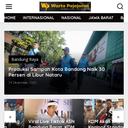
L
e
w
a
HOME
INTERNASIONAL
NASIONAL
JAWA BARAT
BA
t
i
k
e
k
o
n
t
Bandung Raya
e
Produksi Sampah Kota Bandung Naik 30
n
Persen di Libur Nataru
29 Desember 2025
«
»
Viral Live Tiktok ASN
KDM Akan Siapkan
Bandung Barat, KDM
Knalpot Standar di