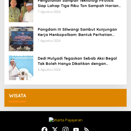
Pengolahan Sampah Teknologi Pirolisis
Siap Lahap Tiga Ribu Ton Sampah Harian
Jawa Barat
7 Agustus 2026
Pangdam III Siliwangi Sambut Kunjungan
Kerja Menkopolkam: Bentuk Perhatian
Pemerintah
7 Agustus 2026
Dedi Mulyadi Tegaskan Sebab Aksi Begal
Tak Boleh Hanya Dikaitkan dengan
Ekonomi
6 Agustus 2026
WISATA