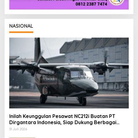
NASIONAL
Inilah Keunggulan Pesawat NC212i Buatan PT
Dirgantara Indonesia, Siap Dukung Berbagai
Operasi TNI
31 Juli 2026