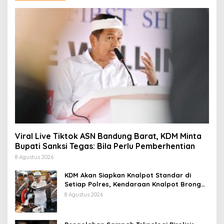
Viral Live Tiktok ASN Bandung Barat, KDM Minta
Bupati Sanksi Tegas: Bila Perlu Pemberhentian
8 Agustus 2026
KDM Akan Siapkan Knalpot Standar di
Setiap Polres, Kendaraan Knalpot Brong
Tertangkap Langsung Ganti
8 Agustus 2026