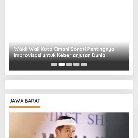
Wakil Wali Kota Cimahi Soroti Pentingnya
Y
Improvisasi untuk Keberlanjutan Dunia
S
Pendidikan
A
JAWA BARAT