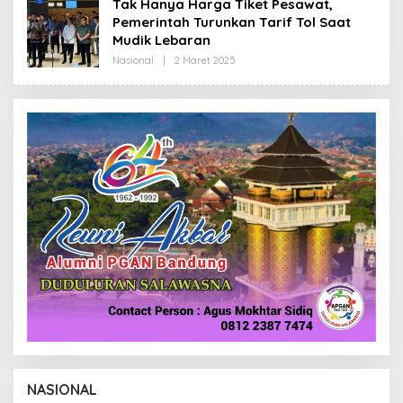
Tak Hanya Harga Tiket Pesawat,
R
Pemerintah Turunkan Tarif Tol Saat
E
D
Mudik Lebaran
A
K
Nasional
|
2 Maret 2025
O
S
L
I
E
H
R
E
D
A
K
S
I
NASIONAL