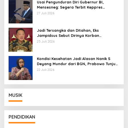
Usai Pengunduran Diri Gubernur BI,
Mensesneg: Segera Terbit Keppres
Pemberhentian dengan Hormat
27 Juli 2026
Jadi Tersangka dan Ditahan, Eks
Jampidsus Sebut Dirinya Korban
Kriminalisasi
25 Juli 2026
Kondisi Kesehatan Jadi Alasan Nanik S
Deyang Mundur dari BGN, Prabowo Tunjuk
Wamentan Sudaryono
22 Juli 2026
MUSIK
PENDIDIKAN