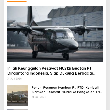
Inilah Keunggulan Pesawat NC212i Buatan PT
Dirgantara Indonesia, Siap Dukung Berbagai
Operasi TNI
31 Juli 2026
Penuhi Pesanan Kemhan RI, PTDI Kembali
Kirimkan Pesawat NC212i ke Pangkalan TNI
AU
31 Juli 2026