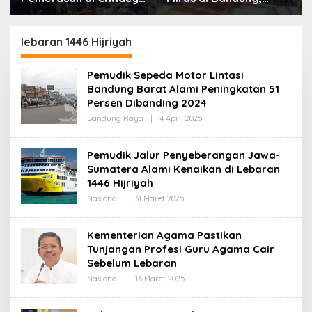
Polisi Tangkap Dua
Lebih dari Enam Ribu
terduga Pelaku
Botol Disita
lebaran 1446 Hijriyah
Pemudik Sepeda Motor Lintasi
Bandung Barat Alami Peningkatan 51
Persen Dibanding 2024
Bandung Raya
|
4 April 2025
O
L
E
H
Pemudik Jalur Penyeberangan Jawa-
R
Sumatera Alami Kenaikan di Lebaran
E
D
1446 Hijriyah
A
K
Nasional
|
31 Maret 2025
O
S
L
I
E
H
Kementerian Agama Pastikan
R
Tunjangan Profesi Guru Agama Cair
E
D
Sebelum Lebaran
A
K
Nasional
|
16 Maret 2025
O
S
L
I
E
H