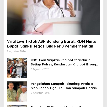
Viral Live Tiktok ASN Bandung Barat, KDM Minta
Bupati Sanksi Tegas: Bila Perlu Pemberhentian
8 Agustus 2026
KDM Akan Siapkan Knalpot Standar di
Setiap Polres, Kendaraan Knalpot Brong
Tertangkap Langsung Ganti
8 Agustus 2026
Pengolahan Sampah Teknologi Pirolisis
Siap Lahap Tiga Ribu Ton Sampah Harian
Jawa Barat
7 Agustus 2026