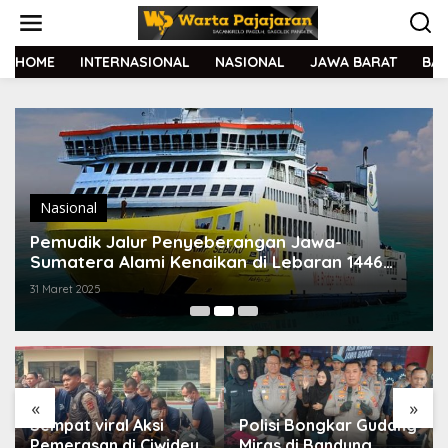
L
e
w
a
HOME
INTERNASIONAL
NASIONAL
JAWA BARAT
BA
t
i
k
e
k
o
n
t
Nasional
e
Pemudik Jalur Penyeberangan Jawa-
n
Sumatera Alami Kenaikan di Lebaran 1446
Hijriyah
31 Maret 2025
«
»
Sempat viral Aksi
Polisi Bongkar Gudang
Pemerasan di Ciwidey,
Miras di Bandung,