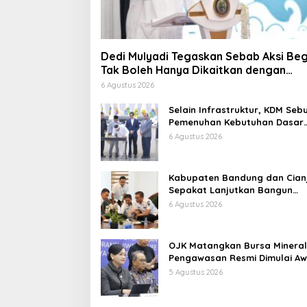
Dedi Mulyadi Tegaskan Sebab Aksi Beg
Tak Boleh Hanya Dikaitkan dengan
Ekonomi
6 Agustus 2026
Selain Infrastruktur, KDM Seb
Pemenuhan Kebutuhan Dasar
Masyarakat Jadi Fokus APBD
6 Agustus 2026
Jabar 2027
Kabupaten Bandung dan Cian
Sepakat Lanjutkan Bangun
konektivitas, Percepat
6 Agustus 2026
Pertumbuhan Ekonomi Daerah
OJK Matangkan Bursa Mineral
Pengawasan Resmi Dimulai Aw
2027
5 Agustus 2026