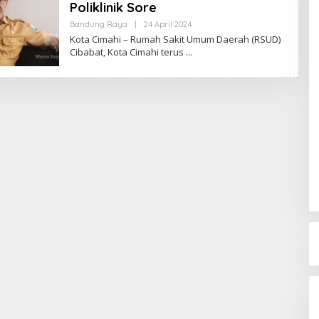
Poliklinik Sore
Bandung Raya
|
24 April 2024
O
L
Kota Cimahi – Rumah Sakit Umum Daerah (RSUD)
E
Cibabat, Kota Cimahi terus
H
R
E
D
A
K
S
I