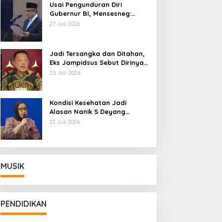
Usai Pengunduran Diri
Gubernur BI, Mensesneg:
Segera Terbit Keppres
27 Juli 2026
Pemberhentian dengan
Hormat
Jadi Tersangka dan Ditahan,
Eks Jampidsus Sebut Dirinya
Korban Kriminalisasi
25 Juli 2026
Kondisi Kesehatan Jadi
Alasan Nanik S Deyang
Mundur dari BGN, Prabowo
22 Juli 2026
Tunjuk Wamentan Sudaryono
MUSIK
PENDIDIKAN