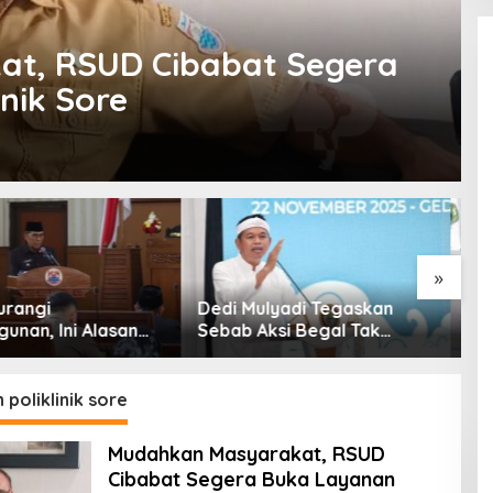
t, RSUD Cibabat Segera
nik Sore
»
ulyadi Tegaskan
Selain Infrastruktur, KDM
P
Aksi Begal Tak
Sebut Pemenuhan
K
Hanya Dikaitkan
Kebutuhan Dasar
I
 Ekonomi
Masyarakat Jadi Fokus
APBD Jabar 2027
 poliklinik sore
Mudahkan Masyarakat, RSUD
Cibabat Segera Buka Layanan