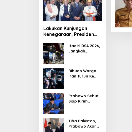
Lakukan Kunjungan
Kenegaraan, Presiden
Jerman Telusuri
Terowongan Siaturahmi
Hadiri DSA 2026,
Langkah
Strategis PTDI
Perkuat Kerja
Sama Bidang
Ribuan Warga
Pertahanan
Iran Turun Ke
dengan
Jalan Serukan
Malaysia
Pembalasan
Wafatnya
Prabowo Sebut
Khamenei
Siap Kirim
Delapan Ribu
Pasukan Dukung
Perdamaian
Tiba Pakistan,
Palestina
Prabowo Akan
Bahas