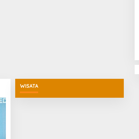
Penguatan Pendidikan Agama dan
Karakter Sekolah Nur Al Rahman
Bikin Sekolah di Malaysia Tertarik
Mempelajarinya
WISATA