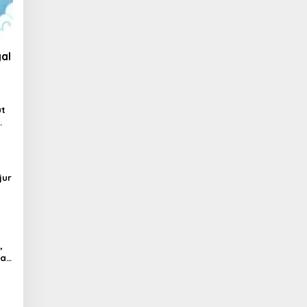
al
ut
jur
,
al