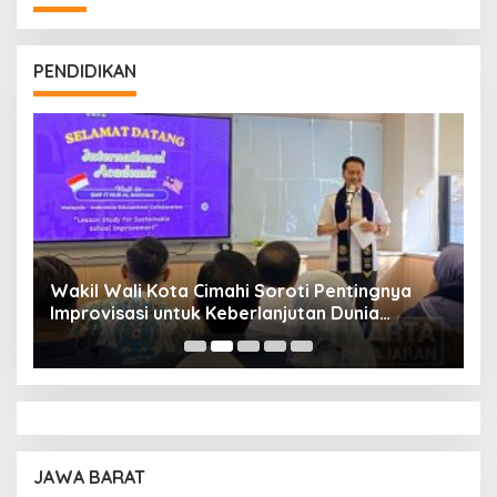
PENDIDIKAN
Wakil Wali Kota Cimahi Soroti Pentingnya
Y
Improvisasi untuk Keberlanjutan Dunia
S
Pendidikan
A
JAWA BARAT