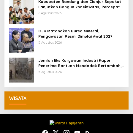
Kabupaten Bandung dan Cianjur Sepakat
Lanjutkan Bangun konektivitas, Percepat
Pertumbuhan Ekonomi Daerah
6 Agustus 2026
OJK Matangkan Bursa Mineral,
Pengawasan Resmi Dimulai Awal 2027
5 Agustus 2026
Jumlah Eks Karyawan Industri Kapur
Penerima Bantuan Mendadak Bertambah,
KDM: Kita Identifikasi
5 Agustus 2026
WISATA