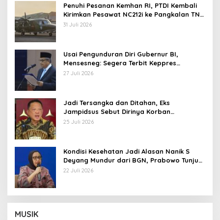
Penuhi Pesanan Kemhan RI, PTDI Kembali
Kirimkan Pesawat NC212i ke Pangkalan TNI
AU
31 Juli 2026
Usai Pengunduran Diri Gubernur BI,
Mensesneg: Segera Terbit Keppres
Pemberhentian dengan Hormat
27 Juli 2026
Jadi Tersangka dan Ditahan, Eks
Jampidsus Sebut Dirinya Korban
Kriminalisasi
25 Juli 2026
Kondisi Kesehatan Jadi Alasan Nanik S
Deyang Mundur dari BGN, Prabowo Tunjuk
Wamentan Sudaryono
22 Juli 2026
MUSIK