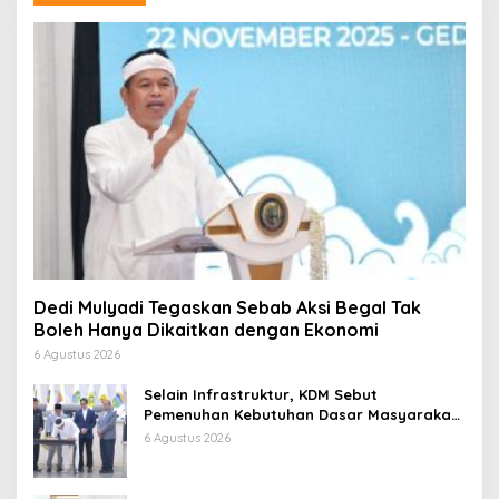
Dedi Mulyadi Tegaskan Sebab Aksi Begal Tak
Boleh Hanya Dikaitkan dengan Ekonomi
6 Agustus 2026
Selain Infrastruktur, KDM Sebut
Pemenuhan Kebutuhan Dasar Masyarakat
Jadi Fokus APBD Jabar 2027
6 Agustus 2026