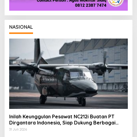
NASIONAL
Inilah Keunggulan Pesawat NC212i Buatan PT
Dirgantara Indonesia, Siap Dukung Berbagai
Operasi TNI
31 Juli 2026