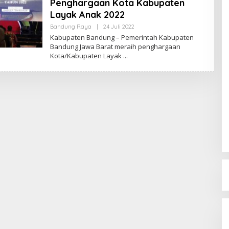
Penghargaan Kota Kabupaten
Layak Anak 2022
Bandung Raya
|
24 Juli 2022
O
L
Kabupaten Bandung – Pemerintah Kabupaten
E
Bandung Jawa Barat meraih penghargaan
H
Kota/Kabupaten Layak
R
E
D
A
K
S
I