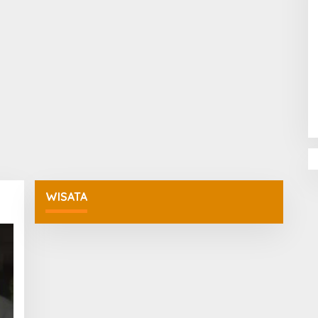
Penguatan Pendidikan Agama dan
Karakter Sekolah Nur Al Rahman
Bikin Sekolah di Malaysia Tertarik
Mempelajarinya
WISATA