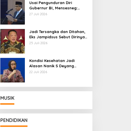
Usai Pengunduran Diri
Gubernur BI, Mensesneg:
Segera Terbit Keppres
27 Juli 2026
Pemberhentian dengan
Hormat
Jadi Tersangka dan Ditahan,
Eks Jampidsus Sebut Dirinya
Korban Kriminalisasi
25 Juli 2026
Kondisi Kesehatan Jadi
Alasan Nanik S Deyang
Mundur dari BGN, Prabowo
22 Juli 2026
Tunjuk Wamentan Sudaryono
MUSIK
PENDIDIKAN