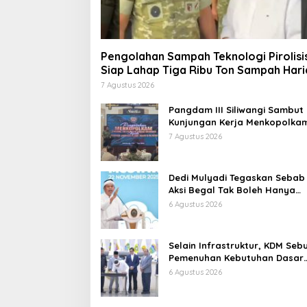
Pengolahan Sampah Teknologi Pirolisi
Siap Lahap Tiga Ribu Ton Sampah Hari
Jawa Barat
7 Agustus 2026
Pangdam III Siliwangi Sambut
Kunjungan Kerja Menkopolkam
Bentuk Perhatian Pemerintah
7 Agustus 2026
Dedi Mulyadi Tegaskan Sebab
Aksi Begal Tak Boleh Hanya
Dikaitkan dengan Ekonomi
6 Agustus 2026
Selain Infrastruktur, KDM Seb
Pemenuhan Kebutuhan Dasar
Masyarakat Jadi Fokus APBD
6 Agustus 2026
Jabar 2027