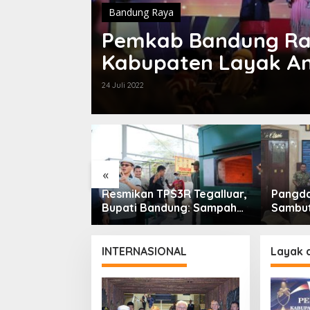
Bandung Raya
Pemkab Bandung Ra
Kabupaten Layak A
24 Juli 2022
«
 Sampah
Resmikan TPS3R Tegalluar,
Pangdam
olisis Siap
Bupati Bandung: Sampah
Sambut
Ribu Ton
Bukan Hanya Urusan
Menkop
an Jawa Barat
Pemerintah
Perhat
INTERNASIONAL
Layak 