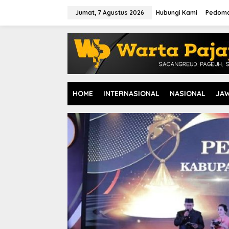
L
e
Jumat, 7 Agustus 2026
Hubungi Kami
Pedoma
w
a
t
i
k
e
k
o
HOME
INTERNASIONAL
NASIONAL
JA
n
t
e
n