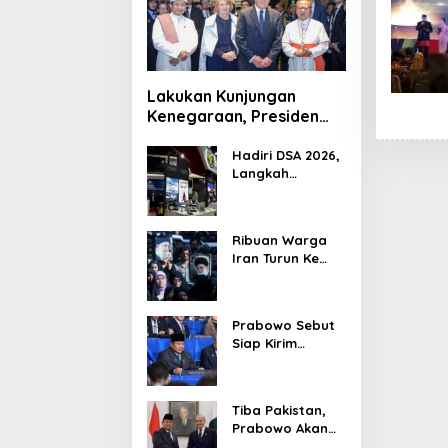
Lakukan Kunjungan
Kenegaraan, Presiden
Jerman Telusuri
Terowongan Siaturahmi
Hadiri DSA 2026,
Langkah
Strategis PTDI
Perkuat Kerja
Sama Bidang
Ribuan Warga
Pertahanan
Iran Turun Ke
dengan
Jalan Serukan
Malaysia
Pembalasan
Wafatnya
Prabowo Sebut
Khamenei
Siap Kirim
Delapan Ribu
Pasukan Dukung
Perdamaian
Tiba Pakistan,
Palestina
Prabowo Akan
Bahas