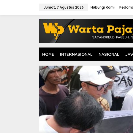
L
e
Jumat, 7 Agustus 2026
Hubungi Kami
Pedoma
w
a
t
i
k
e
k
o
HOME
INTERNASIONAL
NASIONAL
JA
n
t
e
n