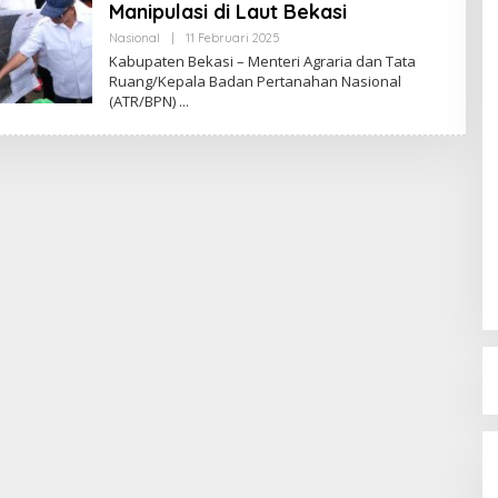
Manipulasi di Laut Bekasi
Nasional
|
11 Februari 2025
O
L
Kabupaten Bekasi – Menteri Agraria dan Tata
E
Ruang/Kepala Badan Pertanahan Nasional
H
(ATR/BPN)
R
E
D
A
K
S
I