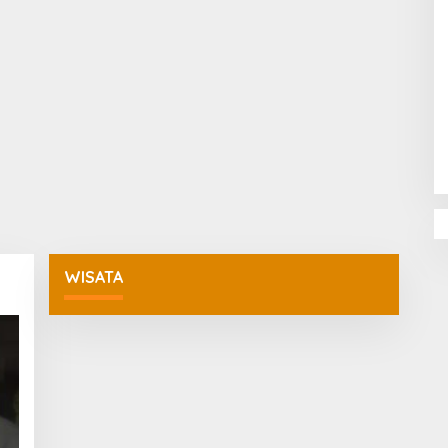
Penguatan Pendidikan Agama dan
Karakter Sekolah Nur Al Rahman
Bikin Sekolah di Malaysia Tertarik
Mempelajarinya
WISATA