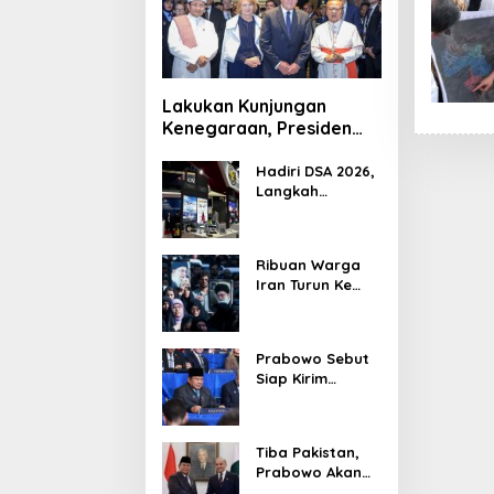
Lakukan Kunjungan
Kenegaraan, Presiden
Jerman Telusuri
Terowongan Siaturahmi
Hadiri DSA 2026,
Langkah
Strategis PTDI
Perkuat Kerja
Sama Bidang
Ribuan Warga
Pertahanan
Iran Turun Ke
dengan
Jalan Serukan
Malaysia
Pembalasan
Wafatnya
Prabowo Sebut
Khamenei
Siap Kirim
Delapan Ribu
Pasukan Dukung
Perdamaian
Tiba Pakistan,
Palestina
Prabowo Akan
Bahas