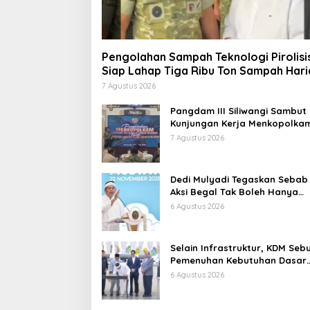
Pengolahan Sampah Teknologi Pirolisi
Siap Lahap Tiga Ribu Ton Sampah Hari
Jawa Barat
7 Agustus 2026
Pangdam III Siliwangi Sambut
Kunjungan Kerja Menkopolkam
Bentuk Perhatian Pemerintah
7 Agustus 2026
Dedi Mulyadi Tegaskan Sebab
Aksi Begal Tak Boleh Hanya
Dikaitkan dengan Ekonomi
6 Agustus 2026
Selain Infrastruktur, KDM Seb
Pemenuhan Kebutuhan Dasar
Masyarakat Jadi Fokus APBD
6 Agustus 2026
Jabar 2027