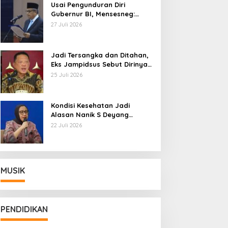
Usai Pengunduran Diri
Gubernur BI, Mensesneg:
Segera Terbit Keppres
27 Juli 2026
Pemberhentian dengan
Hormat
Jadi Tersangka dan Ditahan,
Eks Jampidsus Sebut Dirinya
Korban Kriminalisasi
25 Juli 2026
Kondisi Kesehatan Jadi
Alasan Nanik S Deyang
Mundur dari BGN, Prabowo
22 Juli 2026
Tunjuk Wamentan Sudaryono
MUSIK
PENDIDIKAN