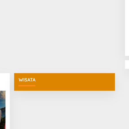
Penguatan Pendidikan Agama dan
Karakter Sekolah Nur Al Rahman
Bikin Sekolah di Malaysia Tertarik
Mempelajarinya
WISATA