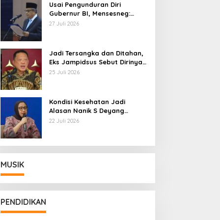
Usai Pengunduran Diri
Gubernur BI, Mensesneg:
Segera Terbit Keppres
27 Juli 2026
Pemberhentian dengan
Hormat
Jadi Tersangka dan Ditahan,
Eks Jampidsus Sebut Dirinya
Korban Kriminalisasi
25 Juli 2026
Kondisi Kesehatan Jadi
Alasan Nanik S Deyang
Mundur dari BGN, Prabowo
22 Juli 2026
Tunjuk Wamentan Sudaryono
MUSIK
PENDIDIKAN