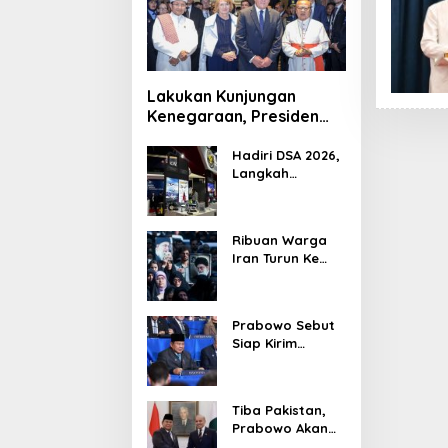
Lakukan Kunjungan
Kenegaraan, Presiden
Jerman Telusuri
Terowongan Siaturahmi
Hadiri DSA 2026,
Langkah
Strategis PTDI
Perkuat Kerja
Sama Bidang
Ribuan Warga
Pertahanan
Iran Turun Ke
dengan
Jalan Serukan
Malaysia
Pembalasan
Wafatnya
Prabowo Sebut
Khamenei
Siap Kirim
Delapan Ribu
Pasukan Dukung
Perdamaian
Tiba Pakistan,
Palestina
Prabowo Akan
Bahas