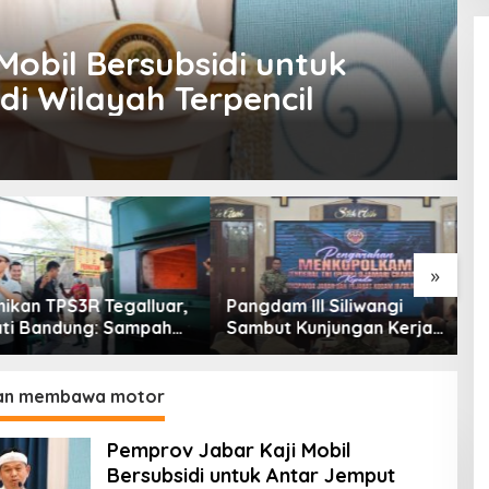
Mobil Bersubsidi untuk
di Wilayah Terpencil
»
an TPS3R Tegalluar,
Pangdam III Siliwangi
T
 Bandung: Sampah
Sambut Kunjungan Kerja
T
Hanya Urusan
Menkopolkam: Bentuk
C
ntah
Perhatian Pemerintah
A
an membawa motor
Pemprov Jabar Kaji Mobil
Bersubsidi untuk Antar Jemput