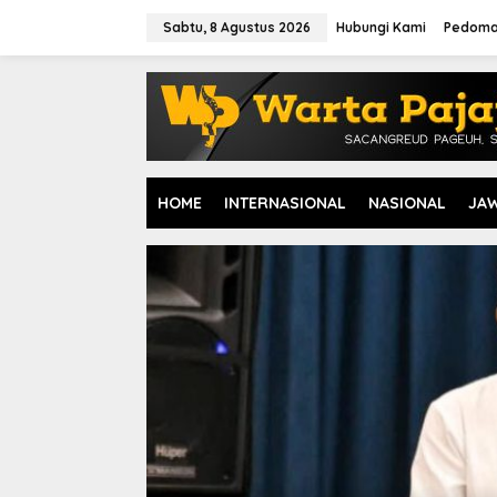
L
e
Sabtu, 8 Agustus 2026
Hubungi Kami
Pedoma
w
a
t
i
k
e
k
o
HOME
INTERNASIONAL
NASIONAL
JA
n
t
e
n