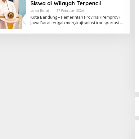
Siswa di Wilayah Terpencil
Jawa Barat
|
27 Februari 2026
O
L
Kota Bandung – Pemerintah Provinsi (Pemprov)
E
Jawa Barat tengah mengkaji solusi transportasi
H
R
E
D
A
K
S
I