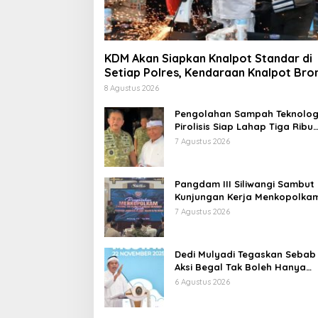
KDM Akan Siapkan Knalpot Standar di
Setiap Polres, Kendaraan Knalpot Bro
Tertangkap Langsung Ganti
8 Agustus 2026
Pengolahan Sampah Teknolog
Pirolisis Siap Lahap Tiga Ribu
Ton Sampah Harian Jawa Bar
7 Agustus 2026
Pangdam III Siliwangi Sambut
Kunjungan Kerja Menkopolkam
Bentuk Perhatian Pemerintah
7 Agustus 2026
Dedi Mulyadi Tegaskan Sebab
Aksi Begal Tak Boleh Hanya
Dikaitkan dengan Ekonomi
6 Agustus 2026