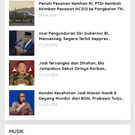
Penuhi Pesanan Kemhan RI, PTDI Kembali
Kirimkan Pesawat NC212i ke Pangkalan TNI
AU
31 Juli 2026
Usai Pengunduran Diri Gubernur BI,
Mensesneg: Segera Terbit Keppres
Pemberhentian dengan Hormat
27 Juli 2026
Jadi Tersangka dan Ditahan, Eks
Jampidsus Sebut Dirinya Korban
Kriminalisasi
25 Juli 2026
Kondisi Kesehatan Jadi Alasan Nanik S
Deyang Mundur dari BGN, Prabowo Tunjuk
Wamentan Sudaryono
22 Juli 2026
MUSIK