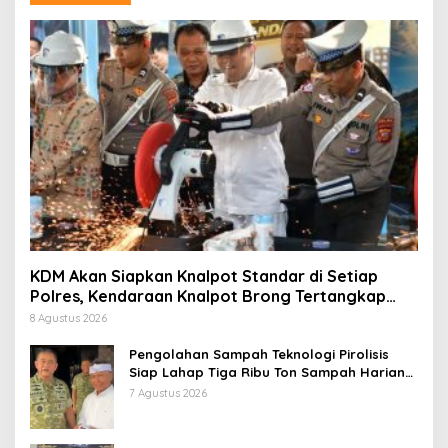
KDM Akan Siapkan Knalpot Standar di Setiap
Polres, Kendaraan Knalpot Brong Tertangkap
Langsung Ganti
8 Agustus 2026
Pengolahan Sampah Teknologi Pirolisis
Siap Lahap Tiga Ribu Ton Sampah Harian
Jawa Barat
7 Agustus 2026