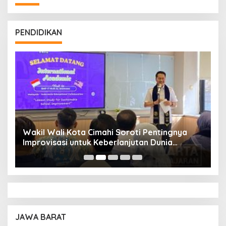
PENDIDIKAN
Wakil Wali Kota Cimahi Soroti Pentingnya
Y
Improvisasi untuk Keberlanjutan Dunia
S
Pendidikan
A
JAWA BARAT