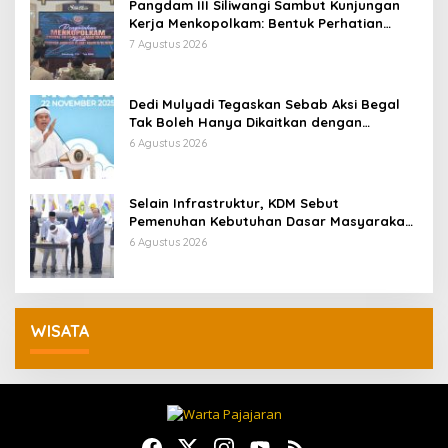
Pangdam III Siliwangi Sambut Kunjungan
Kerja Menkopolkam: Bentuk Perhatian
Pemerintah
7 Agustus 2026
Dedi Mulyadi Tegaskan Sebab Aksi Begal
Tak Boleh Hanya Dikaitkan dengan
Ekonomi
6 Agustus 2026
Selain Infrastruktur, KDM Sebut
Pemenuhan Kebutuhan Dasar Masyarakat
Jadi Fokus APBD Jabar 2027
6 Agustus 2026
WISATA