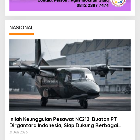
NASIONAL
Inilah Keunggulan Pesawat NC212i Buatan PT
Dirgantara Indonesia, Siap Dukung Berbagai
Operasi TNI
31 Juli 2026