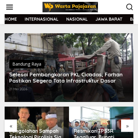
L
e
w
a
HOME
INTERNASIONAL
NASIONAL
JAWA BARAT
BA
t
i
k
e
k
o
n
t
Bandung Raya
e
Selesai Pembongkaran PKL Cicadas, Farhan
n
Pastikan Segera Tata Infrastruktur Dasar
21 Mei 2026
«
»
Pengolahan Sampah
Resmikan TPS3R
Teknologi Pirolisis Siap
Tegalluar, Bupati