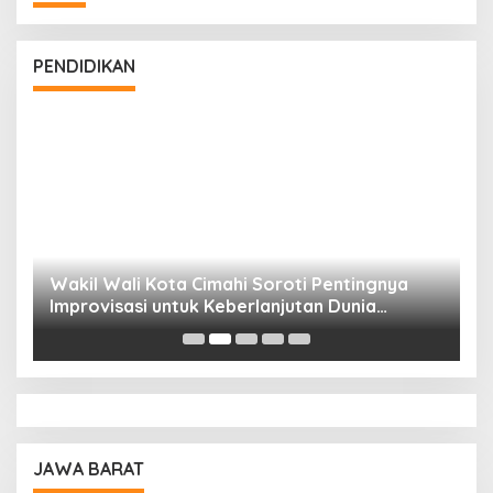
PENDIDIKAN
Wakil Wali Kota Cimahi Soroti Pentingnya
Y
Improvisasi untuk Keberlanjutan Dunia
S
Pendidikan
A
JAWA BARAT