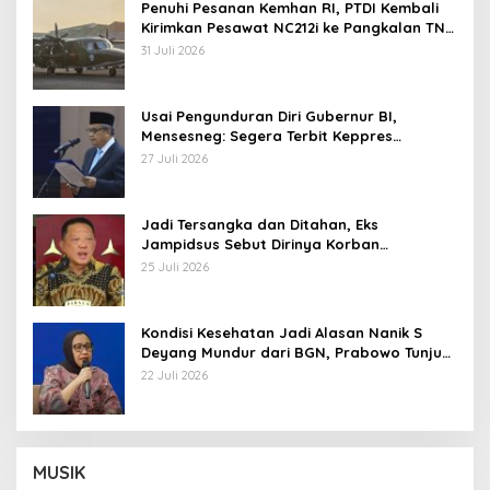
Penuhi Pesanan Kemhan RI, PTDI Kembali
Kirimkan Pesawat NC212i ke Pangkalan TNI
AU
31 Juli 2026
Usai Pengunduran Diri Gubernur BI,
Mensesneg: Segera Terbit Keppres
Pemberhentian dengan Hormat
27 Juli 2026
Jadi Tersangka dan Ditahan, Eks
Jampidsus Sebut Dirinya Korban
Kriminalisasi
25 Juli 2026
Kondisi Kesehatan Jadi Alasan Nanik S
Deyang Mundur dari BGN, Prabowo Tunjuk
Wamentan Sudaryono
22 Juli 2026
MUSIK