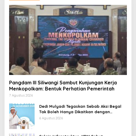
Pangdam III Siliwangi Sambut Kunjungan Kerja
Menkopolkam: Bentuk Perhatian Pemerintah
7 Agustus 2026
Dedi Mulyadi Tegaskan Sebab Aksi Begal
Tak Boleh Hanya Dikaitkan dengan
Ekonomi
6 Agustus 2026