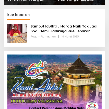
Desa Ciburuy Inginkan
Alasan Pemkot Cimahi
Jalan Alternatif di
Lakukan Pengurangan
Padalarang
Belanja Daerah
kue lebaran
Sambut Idulfitri, Harga Naik Tak Jadi
Soal Demi Hadirnya Kue Lebaran
Ragam Ramadhan
|
16 Maret 2025
O
L
E
H
R
E
D
A
K
S
I