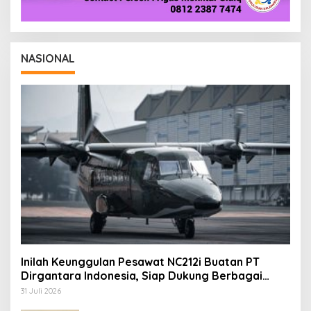
NASIONAL
Inilah Keunggulan Pesawat NC212i Buatan PT
Dirgantara Indonesia, Siap Dukung Berbagai
Operasi TNI
31 Juli 2026