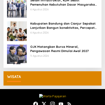
Selain Infrastruktur, KDM Sebut
Pemenuhan Kebutuhan Dasar Masyarakat
Jadi Fokus APBD Jabar 2027
6 Agustus 2026
Kabupaten Bandung dan Cianjur Sepakat
Lanjutkan Bangun konektivitas, Percepat
Pertumbuhan Ekonomi Daerah
6 Agustus 2026
OJK Matangkan Bursa Mineral,
Pengawasan Resmi Dimulai Awal 2027
5 Agustus 2026
WISATA