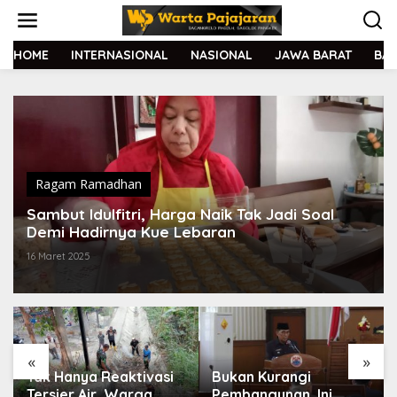
L
e
w
a
HOME
INTERNASIONAL
NASIONAL
JAWA BARAT
BA
t
i
k
e
k
o
n
t
Ragam Ramadhan
e
Sambut Idulfitri, Harga Naik Tak Jadi Soal
n
Demi Hadirnya Kue Lebaran
16 Maret 2025
«
»
Tak Hanya Reaktivasi
Bukan Kurangi
Tersier Air, Warga
Pembangunan, Ini