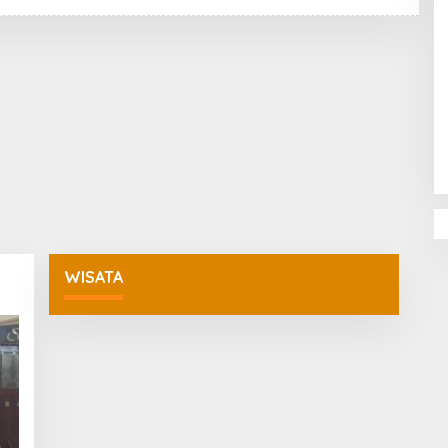
E
D
A
K
S
I
Penguatan Pendidikan Agama dan
Karakter Sekolah Nur Al Rahman
Bikin Sekolah di Malaysia Tertarik
Mempelajarinya
WISATA