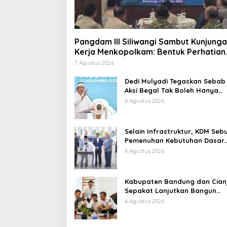
Pangdam III Siliwangi Sambut Kunjung
Kerja Menkopolkam: Bentuk Perhatian
Pemerintah
7 Agustus 2026
Dedi Mulyadi Tegaskan Sebab
Aksi Begal Tak Boleh Hanya
Dikaitkan dengan Ekonomi
6 Agustus 2026
Selain Infrastruktur, KDM Seb
Pemenuhan Kebutuhan Dasar
Masyarakat Jadi Fokus APBD
6 Agustus 2026
Jabar 2027
Kabupaten Bandung dan Cian
Sepakat Lanjutkan Bangun
konektivitas, Percepat
6 Agustus 2026
Pertumbuhan Ekonomi Daerah