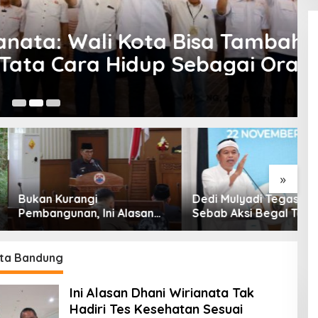
li Kota Bisa Tambah
 Hidup Sebagai Orang
28
»
Kurangi
Dedi Mulyadi Tegaskan
S
gunan, Ini Alasan
Sebab Aksi Begal Tak
S
 Cimahi Lakukan
Boleh Hanya Dikaitkan
K
angan Belanja
dengan Ekonomi
M
h
A
ta Bandung
Ini Alasan Dhani Wirianata Tak
Hadiri Tes Kesehatan Sesuai