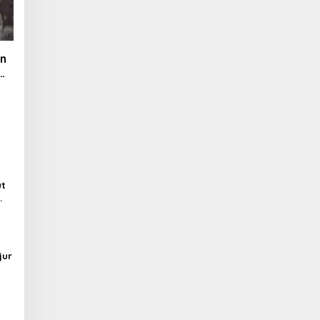
an
ut
jur