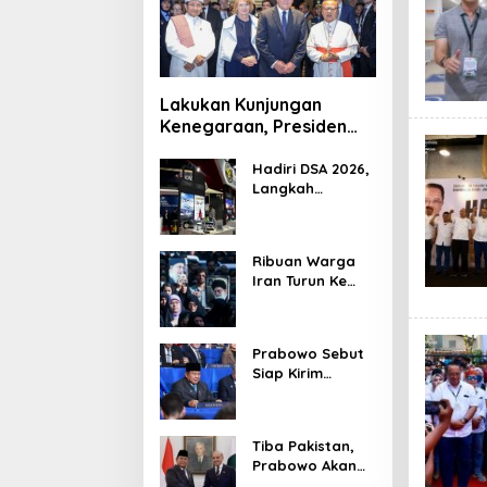
Lakukan Kunjungan
Kenegaraan, Presiden
Jerman Telusuri
Terowongan Siaturahmi
Hadiri DSA 2026,
Langkah
Strategis PTDI
Perkuat Kerja
Sama Bidang
Ribuan Warga
Pertahanan
Iran Turun Ke
dengan
Jalan Serukan
Malaysia
Pembalasan
Wafatnya
Prabowo Sebut
Khamenei
Siap Kirim
Delapan Ribu
Pasukan Dukung
Perdamaian
Tiba Pakistan,
Palestina
Prabowo Akan
Bahas