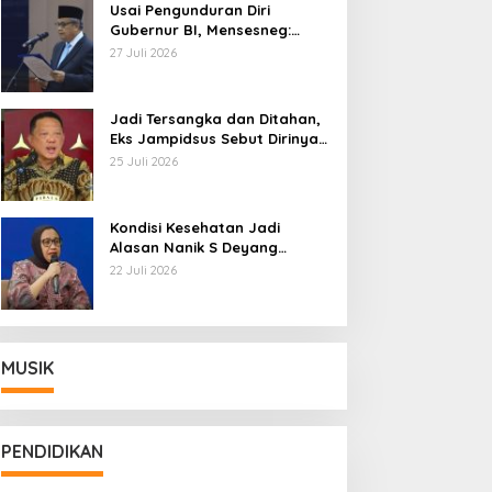
Usai Pengunduran Diri
Gubernur BI, Mensesneg:
Segera Terbit Keppres
27 Juli 2026
Pemberhentian dengan
Hormat
Jadi Tersangka dan Ditahan,
Eks Jampidsus Sebut Dirinya
Korban Kriminalisasi
25 Juli 2026
Kondisi Kesehatan Jadi
Alasan Nanik S Deyang
Mundur dari BGN, Prabowo
22 Juli 2026
Tunjuk Wamentan Sudaryono
MUSIK
PENDIDIKAN