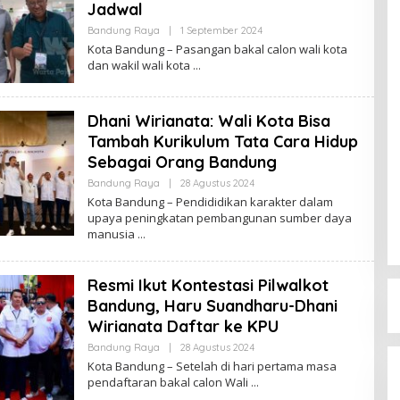
Jadwal
Bandung Raya
|
1 September 2024
O
L
Kota Bandung – Pasangan bakal calon wali kota
E
dan wakil wali kota
H
R
E
D
Dhani Wirianata: Wali Kota Bisa
A
K
Tambah Kurikulum Tata Cara Hidup
S
I
Sebagai Orang Bandung
Bandung Raya
|
28 Agustus 2024
O
L
Kota Bandung – Pendididikan karakter dalam
E
upaya peningkatan pembangunan sumber daya
H
manusia
R
E
D
A
Resmi Ikut Kontestasi Pilwalkot
K
S
Bandung, Haru Suandharu-Dhani
I
Wirianata Daftar ke KPU
Bandung Raya
|
28 Agustus 2024
O
L
Kota Bandung – Setelah di hari pertama masa
E
pendaftaran bakal calon Wali
H
R