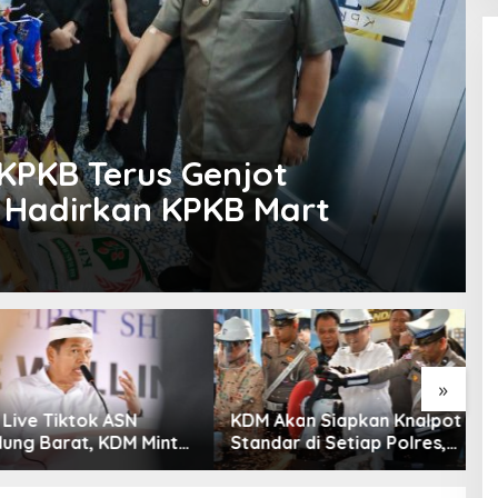
, KPKB Terus Genjot
Hadirkan KPKB Mart
»
ive Tiktok ASN
KDM Akan Siapkan Knalpot
P
g Barat, KDM Minta
Standar di Setiap Polres,
T
Sanksi Tegas: Bila
Kendaraan Knalpot Brong
L
Pemberhentian
Tertangkap Langsung
S