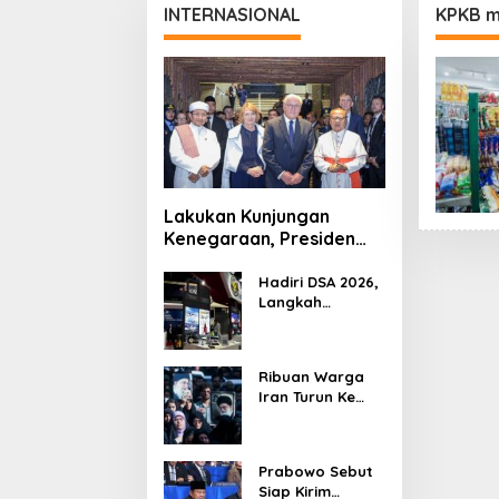
INTERNASIONAL
KPKB m
Lakukan Kunjungan
Kenegaraan, Presiden
Jerman Telusuri
Terowongan Siaturahmi
Hadiri DSA 2026,
Langkah
Strategis PTDI
Perkuat Kerja
Sama Bidang
Ribuan Warga
Pertahanan
Iran Turun Ke
dengan
Jalan Serukan
Malaysia
Pembalasan
Wafatnya
Prabowo Sebut
Khamenei
Siap Kirim