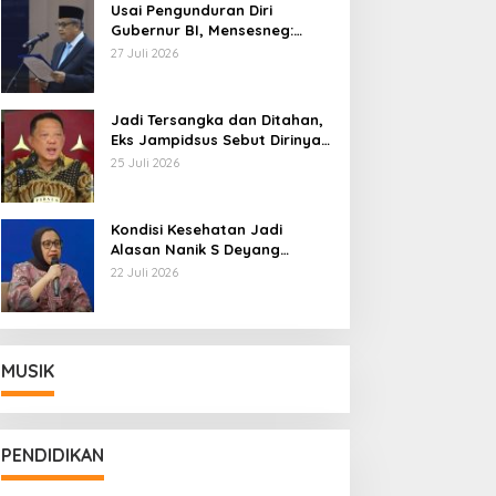
Usai Pengunduran Diri
Gubernur BI, Mensesneg:
Segera Terbit Keppres
27 Juli 2026
Pemberhentian dengan
Hormat
Jadi Tersangka dan Ditahan,
Eks Jampidsus Sebut Dirinya
Korban Kriminalisasi
25 Juli 2026
Kondisi Kesehatan Jadi
Alasan Nanik S Deyang
Mundur dari BGN, Prabowo
22 Juli 2026
Tunjuk Wamentan Sudaryono
MUSIK
PENDIDIKAN