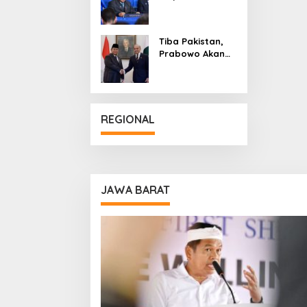
Delapan Ribu
Pasukan Dukung
Perdamaian
Tiba Pakistan,
Palestina
Prabowo Akan
Bahas
Penguatan
Hubungan
Diplomatik
REGIONAL
JAWA BARAT