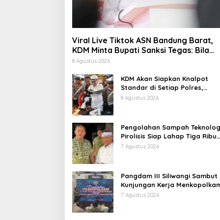
Viral Live Tiktok ASN Bandung Barat,
KDM Minta Bupati Sanksi Tegas: Bila
Perlu Pemberhentian
8 Agustus 2026
KDM Akan Siapkan Knalpot
Standar di Setiap Polres,
Kendaraan Knalpot Brong
8 Agustus 2026
Tertangkap Langsung Ganti
Pengolahan Sampah Teknolog
Pirolisis Siap Lahap Tiga Ribu
Ton Sampah Harian Jawa Bar
7 Agustus 2026
Pangdam III Siliwangi Sambut
Kunjungan Kerja Menkopolkam
Bentuk Perhatian Pemerintah
7 Agustus 2026