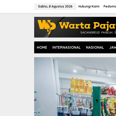
L
e
Sabtu, 8 Agustus 2026
Hubungi Kami
Pedoma
w
a
t
i
k
e
k
o
HOME
INTERNASIONAL
NASIONAL
JA
n
t
e
n