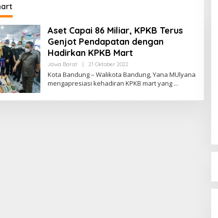
Ganti
art
Aset Capai 86 Miliar, KPKB Terus
Genjot Pendapatan dengan
Hadirkan KPKB Mart
Jawa Barat
|
21 Oktober 2022
O
L
Kota Bandung – Walikota Bandung, Yana MUlyana
E
mengapresiasi kehadiran KPKB mart yang
H
R
E
D
A
K
S
I