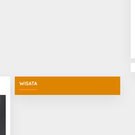
Penguatan Pendidikan Agama dan
Karakter Sekolah Nur Al Rahman
Bikin Sekolah di Malaysia Tertarik
Mempelajarinya
WISATA