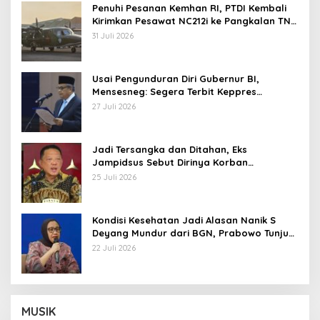
Penuhi Pesanan Kemhan RI, PTDI Kembali
Kirimkan Pesawat NC212i ke Pangkalan TNI
AU
31 Juli 2026
Usai Pengunduran Diri Gubernur BI,
Mensesneg: Segera Terbit Keppres
Pemberhentian dengan Hormat
27 Juli 2026
Jadi Tersangka dan Ditahan, Eks
Jampidsus Sebut Dirinya Korban
Kriminalisasi
25 Juli 2026
Kondisi Kesehatan Jadi Alasan Nanik S
Deyang Mundur dari BGN, Prabowo Tunjuk
Wamentan Sudaryono
22 Juli 2026
MUSIK