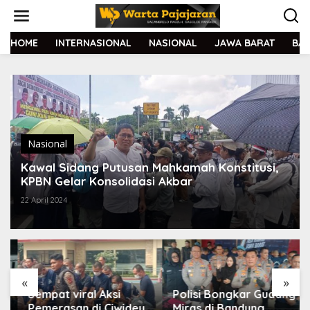
L
e
w
a
HOME
INTERNASIONAL
NASIONAL
JAWA BARAT
BA
t
i
k
e
k
o
n
t
Nasional
e
Kawal Sidang Putusan Mahkamah Konstitusi,
n
KPBN Gelar Konsolidasi Akbar
22 April 2024
«
»
Sempat viral Aksi
Polisi Bongkar Gudang
Pemerasan di Ciwidey,
Miras di Bandung,