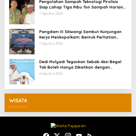
Pengolahan Sampah Teknologi Pirolisis
Siap Lahap Tiga Ribu Ton Sampah Harian
Jawa Barat
7 Agustus 2026
Pangdam III Siliwangi Sambut Kunjungan
Kerja Menkopolkam: Bentuk Perhatian
Pemerintah
7 Agustus 2026
Dedi Mulyadi Tegaskan Sebab Aksi Begal
Tak Boleh Hanya Dikaitkan dengan
Ekonomi
6 Agustus 2026
WISATA