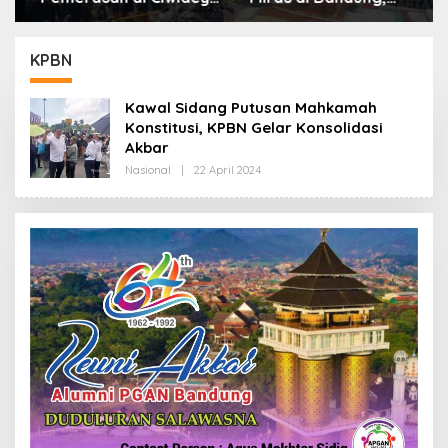
Polisi Tangkap Dua
Lebih dari Enam Ribu
terduga Pelaku
Botol Disita
KPBN
Kawal Sidang Putusan Mahkamah
Konstitusi, KPBN Gelar Konsolidasi
Akbar
Nasional
|
22 April 2024
O
L
E
H
R
E
D
A
K
S
I