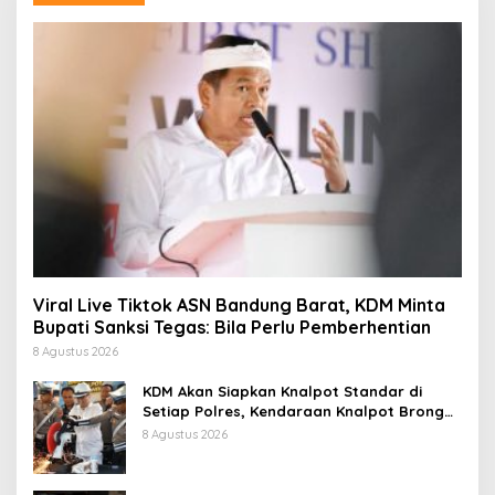
Viral Live Tiktok ASN Bandung Barat, KDM Minta
Bupati Sanksi Tegas: Bila Perlu Pemberhentian
8 Agustus 2026
KDM Akan Siapkan Knalpot Standar di
Setiap Polres, Kendaraan Knalpot Brong
Tertangkap Langsung Ganti
8 Agustus 2026