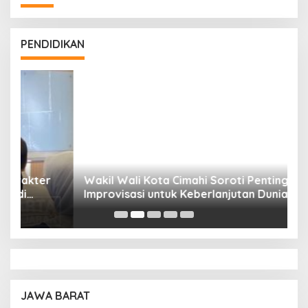
PENDIDIKAN
Wakil Wali Kota Cimahi Soroti Pentingnya
Y
Improvisasi untuk Keberlanjutan Dunia
S
Pendidikan
A
JAWA BARAT