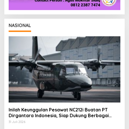
NASIONAL
Inilah Keunggulan Pesawat NC212i Buatan PT
Dirgantara Indonesia, Siap Dukung Berbagai
Operasi TNI
31 Juli 2026