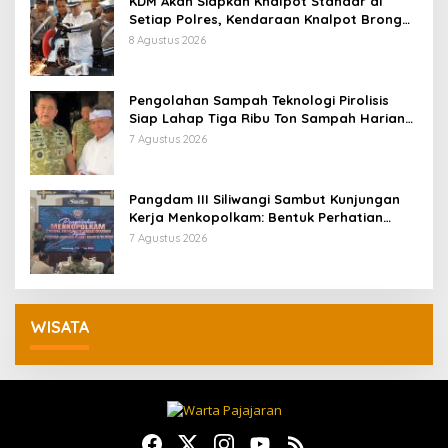
KDM Akan Siapkan Knalpot Standar di
Setiap Polres, Kendaraan Knalpot Brong
Tertangkap Langsung Ganti
8 Agustus 2026
Pengolahan Sampah Teknologi Pirolisis
Siap Lahap Tiga Ribu Ton Sampah Harian
Jawa Barat
7 Agustus 2026
Pangdam III Siliwangi Sambut Kunjungan
Kerja Menkopolkam: Bentuk Perhatian
Pemerintah
7 Agustus 2026
WISATA