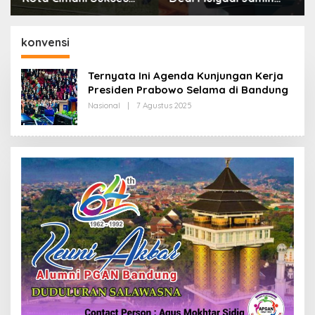
Gelar Piala Soeratin
Biaya RS Korban
Kejahatan Dibayar
Pemprov Jabar
konvensi
Ternyata Ini Agenda Kunjungan Kerja
Presiden Prabowo Selama di Bandung
Nasional
|
7 Agustus 2025
O
L
E
H
R
E
D
A
K
S
I