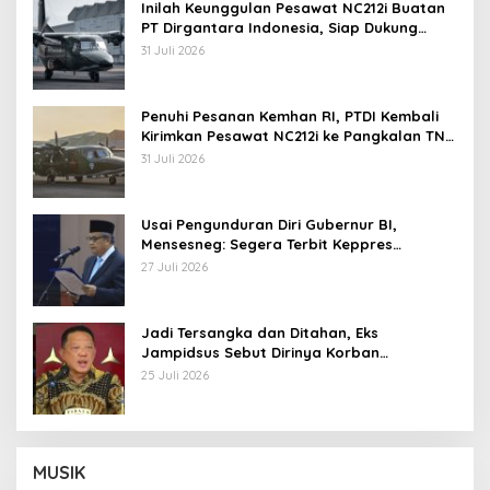
Inilah Keunggulan Pesawat NC212i Buatan
PT Dirgantara Indonesia, Siap Dukung
Berbagai Operasi TNI
31 Juli 2026
Penuhi Pesanan Kemhan RI, PTDI Kembali
Kirimkan Pesawat NC212i ke Pangkalan TNI
AU
31 Juli 2026
Usai Pengunduran Diri Gubernur BI,
Mensesneg: Segera Terbit Keppres
Pemberhentian dengan Hormat
27 Juli 2026
Jadi Tersangka dan Ditahan, Eks
Jampidsus Sebut Dirinya Korban
Kriminalisasi
25 Juli 2026
MUSIK