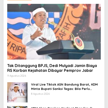
Tak Ditanggung BPJS, Dedi Mulyadi Jamin Biaya
RS Korban Kejahatan Dibayar Pemprov Jabar
9 Agustus 2026
Viral Live Tiktok ASN Bandung Barat, KDM
Minta Bupati Sanksi Tegas: Bila Perlu
Pemberhentian
8 Agustus 2026