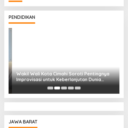
PENDIDIKAN
Wakil Wali Kota Cimahi Soroti Pentingnya
Y
Improvisasi untuk Keberlanjutan Dunia
S
Pendidikan
A
JAWA BARAT