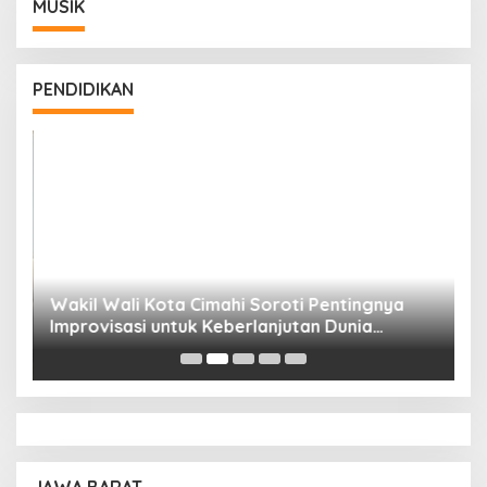
MUSIK
PENDIDIKAN
Wakil Wali Kota Cimahi Soroti Pentingnya
Y
Improvisasi untuk Keberlanjutan Dunia
S
Pendidikan
A