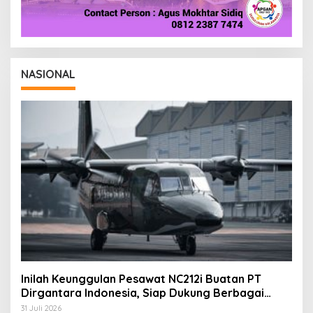
NASIONAL
Inilah Keunggulan Pesawat NC212i Buatan PT
Dirgantara Indonesia, Siap Dukung Berbagai
Operasi TNI
31 Juli 2026