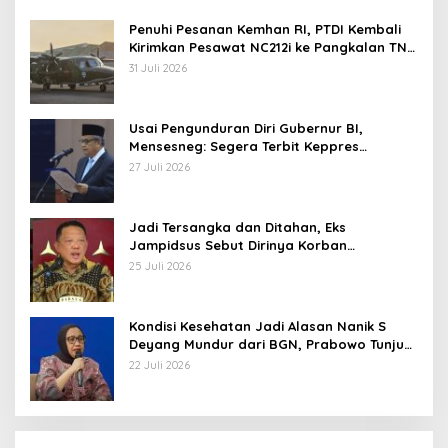
Penuhi Pesanan Kemhan RI, PTDI Kembali
Kirimkan Pesawat NC212i ke Pangkalan TNI
AU
31 Juli 2026
Usai Pengunduran Diri Gubernur BI,
Mensesneg: Segera Terbit Keppres
Pemberhentian dengan Hormat
27 Juli 2026
Jadi Tersangka dan Ditahan, Eks
Jampidsus Sebut Dirinya Korban
Kriminalisasi
25 Juli 2026
Kondisi Kesehatan Jadi Alasan Nanik S
Deyang Mundur dari BGN, Prabowo Tunjuk
Wamentan Sudaryono
22 Juli 2026