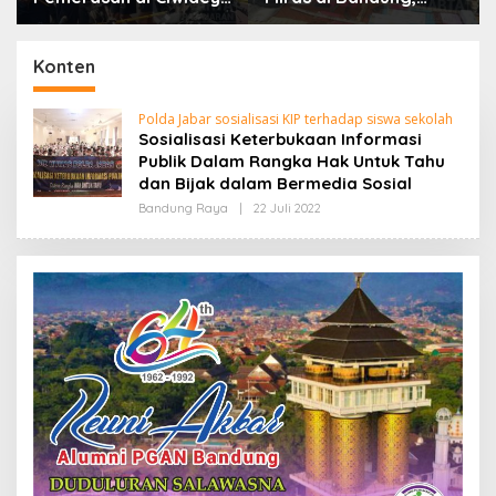
Polisi Tangkap Dua
Lebih dari Enam Ribu
terduga Pelaku
Botol Disita
Konten
Polda Jabar sosialisasi KIP terhadap siswa sekolah
Sosialisasi Keterbukaan Informasi
Publik Dalam Rangka Hak Untuk Tahu
dan Bijak dalam Bermedia Sosial
Bandung Raya
|
22 Juli 2022
O
L
E
H
R
E
D
A
K
S
I