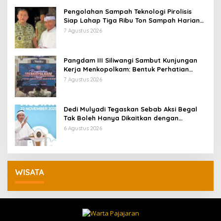
Pengolahan Sampah Teknologi Pirolisis
Siap Lahap Tiga Ribu Ton Sampah Harian
Jawa Barat
7 Agustus 2026
Pangdam III Siliwangi Sambut Kunjungan
Kerja Menkopolkam: Bentuk Perhatian
Pemerintah
7 Agustus 2026
Dedi Mulyadi Tegaskan Sebab Aksi Begal
Tak Boleh Hanya Dikaitkan dengan
Ekonomi
6 Agustus 2026
WISATA