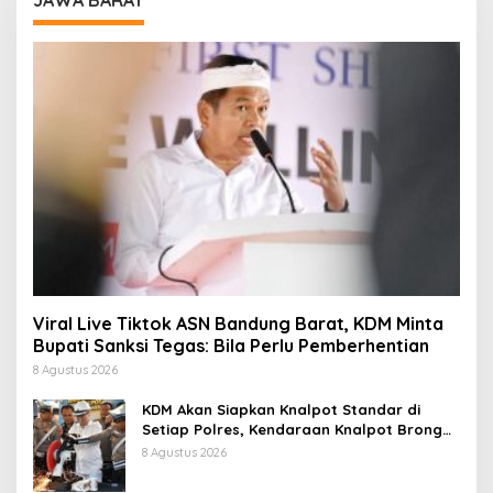
JAWA BARAT
Viral Live Tiktok ASN Bandung Barat, KDM Minta
Bupati Sanksi Tegas: Bila Perlu Pemberhentian
8 Agustus 2026
KDM Akan Siapkan Knalpot Standar di
Setiap Polres, Kendaraan Knalpot Brong
Tertangkap Langsung Ganti
8 Agustus 2026