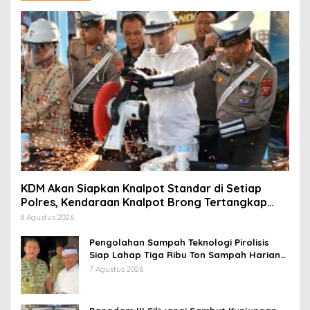
KDM Akan Siapkan Knalpot Standar di Setiap
Polres, Kendaraan Knalpot Brong Tertangkap
Langsung Ganti
8 Agustus 2026
Pengolahan Sampah Teknologi Pirolisis
Siap Lahap Tiga Ribu Ton Sampah Harian
Jawa Barat
7 Agustus 2026