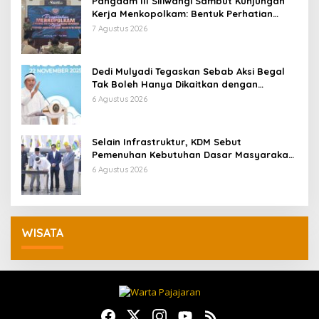
Pangdam III Siliwangi Sambut Kunjungan
Kerja Menkopolkam: Bentuk Perhatian
Pemerintah
7 Agustus 2026
Dedi Mulyadi Tegaskan Sebab Aksi Begal
Tak Boleh Hanya Dikaitkan dengan
Ekonomi
6 Agustus 2026
Selain Infrastruktur, KDM Sebut
Pemenuhan Kebutuhan Dasar Masyarakat
Jadi Fokus APBD Jabar 2027
6 Agustus 2026
WISATA