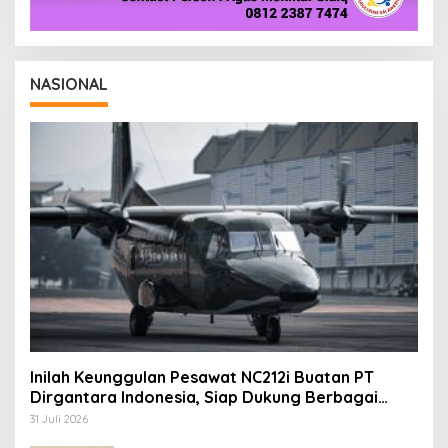
NASIONAL
Inilah Keunggulan Pesawat NC212i Buatan PT
Dirgantara Indonesia, Siap Dukung Berbagai
Operasi TNI
31 Juli 2026