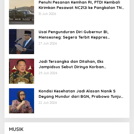
Penuhi Pesanan Kemhan RI, PTDI Kembali
Kirimkan Pesawat NC212i ke Pangkalan TNI
AU
31 Juli 2026
Usai Pengunduran Diri Gubernur BI,
Mensesneg: Segera Terbit Keppres
Pemberhentian dengan Hormat
27 Juli 2026
Jadi Tersangka dan Ditahan, Eks
Jampidsus Sebut Dirinya Korban
Kriminalisasi
25 Juli 2026
Kondisi Kesehatan Jadi Alasan Nanik S
Deyang Mundur dari BGN, Prabowo Tunjuk
Wamentan Sudaryono
22 Juli 2026
MUSIK