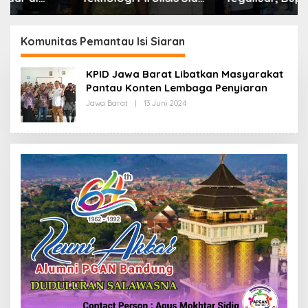
Lahap Tiga Ribu Ton
Bandung: Sampah
Sampah Harian Jawa
Bukan Hanya Urusan
Barat
Pemerintah
Komunitas Pemantau Isi Siaran
KPID Jawa Barat Libatkan Masyarakat
Pantau Konten Lembaga Penyiaran
Jawa Barat
|
13 Juni 2024
O
L
E
H
R
E
D
A
K
S
I