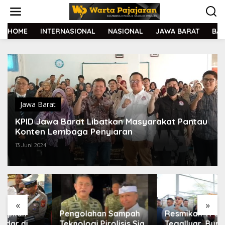
L
e
w
a
HOME
INTERNASIONAL
NASIONAL
JAWA BARAT
BA
t
i
k
e
k
o
n
t
Jawa Barat
e
KPID Jawa Barat Libatkan Masyarakat Pantau
n
Konten Lembaga Penyiaran
13 Juni 2024
«
»
Pengolahan Sampah
Resmikan TPS3R
Teknologi Pirolisis Siap
Tegalluar, Bupati