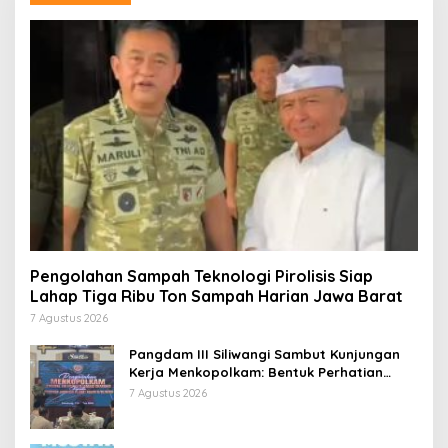
Pengolahan Sampah Teknologi Pirolisis Siap
Lahap Tiga Ribu Ton Sampah Harian Jawa Barat
7 Agustus 2026
Pangdam III Siliwangi Sambut Kunjungan
Kerja Menkopolkam: Bentuk Perhatian
Pemerintah
7 Agustus 2026