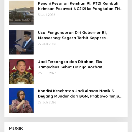
Penuhi Pesanan Kemhan RI, PTDI Kembali
Kirimkan Pesawat NC212i ke Pangkalan TNI
AU
31 Juli 2026
Usai Pengunduran Diri Gubernur BI,
Mensesneg: Segera Terbit Keppres
Pemberhentian dengan Hormat
27 Juli 2026
Jadi Tersangka dan Ditahan, Eks
Jampidsus Sebut Dirinya Korban
Kriminalisasi
25 Juli 2026
Kondisi Kesehatan Jadi Alasan Nanik S
Deyang Mundur dari BGN, Prabowo Tunjuk
Wamentan Sudaryono
22 Juli 2026
MUSIK