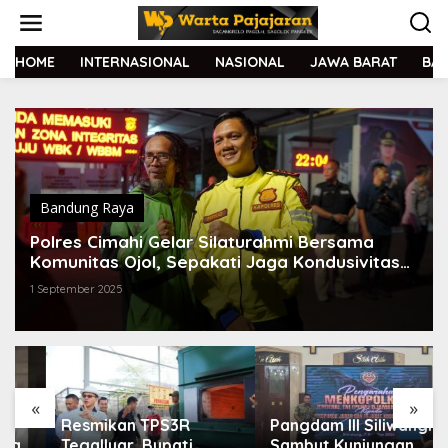
L
e
w
a
HOME
INTERNASIONAL
NASIONAL
JAWA BARAT
BA
t
i
k
e
k
o
n
t
Bandung Raya
e
Polres Cimahi Gelar Silaturahmi Bersama
n
Komunitas Ojol, Sepakati Jaga Kondusivitas
Daerah
1 September 2025
«
»
Resmikan TPS3R
Pangdam III Siliwangi
Tegalluar, Bupati
Sambut Kunjungan