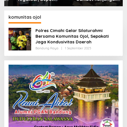
Bandung: Sampah
Kerja Menkopolkam:
Bukan Hanya Urusan
Bentuk Perhatian
Pemerintah
Pemerintah
komunitas ojol
Polres Cimahi Gelar Silaturahmi
Bersama Komunitas Ojol, Sepakati
Jaga Kondusivitas Daerah
Bandung Raya
|
1 September 2025
O
L
E
H
R
E
D
A
K
S
I