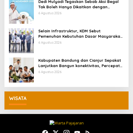
Dedi Mulyadi Tegaskan Sebab Aksi Begal
Tak Boleh Hanya Dikaitkan dengan
Ekonomi
6 Agustus 2026
Selain Infrastruktur, KDM Sebut
Pemenuhan Kebutuhan Dasar Masyarakat
Jadi Fokus APBD Jabar 2027
6 Agustus 2026
Kabupaten Bandung dan Cianjur Sepakat
Lanjutkan Bangun konektivitas, Percepat
Pertumbuhan Ekonomi Daerah
6 Agustus 2026
WISATA