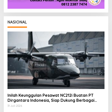
NASIONAL
Inilah Keunggulan Pesawat NC212i Buatan PT
Dirgantara Indonesia, Siap Dukung Berbagai
Operasi TNI
31 Juli 2026