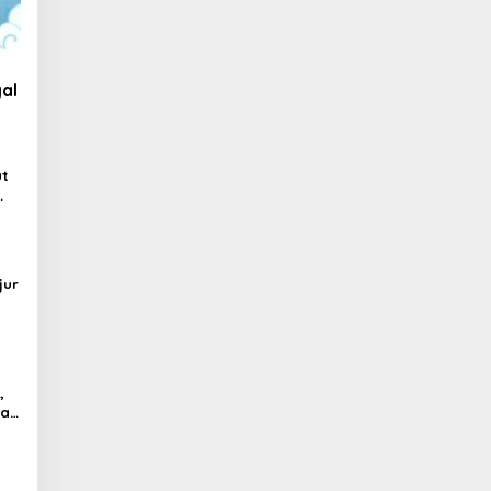
al
ut
jur
,
al