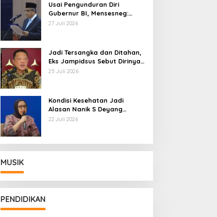
Usai Pengunduran Diri
Gubernur BI, Mensesneg:
Segera Terbit Keppres
27 Juli 2026
Pemberhentian dengan
Hormat
Jadi Tersangka dan Ditahan,
Eks Jampidsus Sebut Dirinya
Korban Kriminalisasi
25 Juli 2026
Kondisi Kesehatan Jadi
Alasan Nanik S Deyang
Mundur dari BGN, Prabowo
22 Juli 2026
Tunjuk Wamentan Sudaryono
MUSIK
PENDIDIKAN