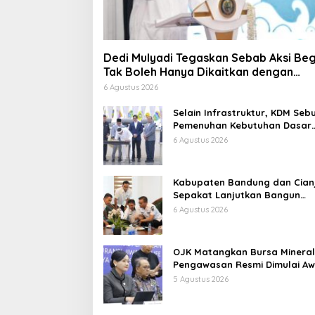
Dedi Mulyadi Tegaskan Sebab Aksi Beg
Tak Boleh Hanya Dikaitkan dengan
Ekonomi
6 Agustus 2026
Selain Infrastruktur, KDM Seb
Pemenuhan Kebutuhan Dasar
Masyarakat Jadi Fokus APBD
6 Agustus 2026
Jabar 2027
Kabupaten Bandung dan Cian
Sepakat Lanjutkan Bangun
konektivitas, Percepat
6 Agustus 2026
Pertumbuhan Ekonomi Daerah
OJK Matangkan Bursa Mineral
Pengawasan Resmi Dimulai Aw
2027
5 Agustus 2026