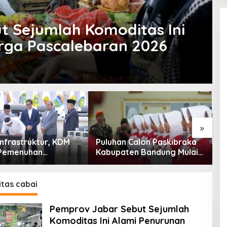
t Sejumlah Komoditas Ini
rga Pascalebaran 2026
»
Infrastruktur, KDM
Puluhan Calon Paskibraka
K
Pemenuhan
Kabupaten Bandung Mulai
C
han Dasar
Ikuti Pemusatan Latihan
B
akat Jadi Fokus
P
abar 2027
E
tas cabai
Pemprov Jabar Sebut Sejumlah
Komoditas Ini Alami Penurunan