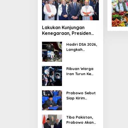
Lakukan Kunjungan
Kenegaraan, Presiden
Jerman Telusuri
Terowongan Siaturahmi
Hadiri DSA 2026,
Langkah
Strategis PTDI
Perkuat Kerja
Sama Bidang
Ribuan Warga
Pertahanan
Iran Turun Ke
dengan
Jalan Serukan
Malaysia
Pembalasan
Wafatnya
Prabowo Sebut
Khamenei
Siap Kirim
Delapan Ribu
Pasukan Dukung
Perdamaian
Tiba Pakistan,
Palestina
Prabowo Akan
Bahas