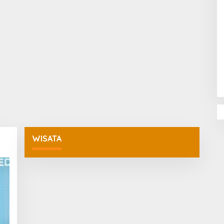
Penguatan Pendidikan Agama dan
Karakter Sekolah Nur Al Rahman
Bikin Sekolah di Malaysia Tertarik
Mempelajarinya
WISATA