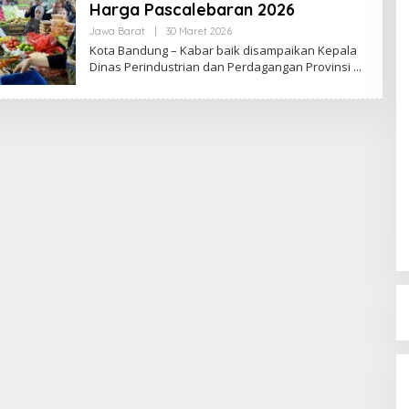
Harga Pascalebaran 2026
Jawa Barat
|
30 Maret 2026
O
L
Kota Bandung – Kabar baik disampaikan Kepala
E
Dinas Perindustrian dan Perdagangan Provinsi
H
R
E
D
A
K
S
I