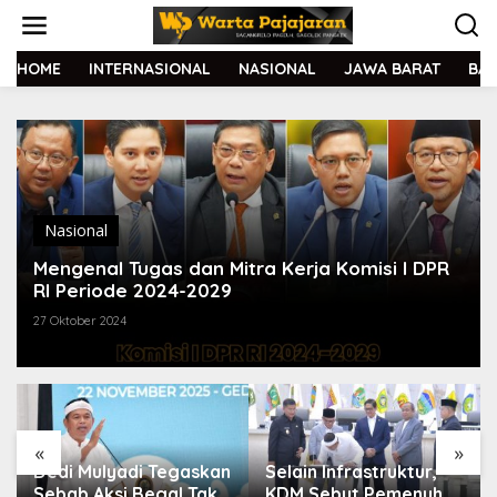
L
e
w
a
HOME
INTERNASIONAL
NASIONAL
JAWA BARAT
BA
t
i
k
e
k
o
n
t
Nasional
e
Mengenal Tugas dan Mitra Kerja Komisi I DPR
n
RI Periode 2024-2029
27 Oktober 2024
«
»
Dedi Mulyadi Tegaskan
Selain Infrastruktur,
Sebab Aksi Begal Tak
KDM Sebut Pemenuhan