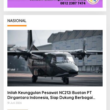
NASIONAL
Inilah Keunggulan Pesawat NC212i Buatan PT
Dirgantara Indonesia, Siap Dukung Berbagai
Operasi TNI
31 Juli 2026