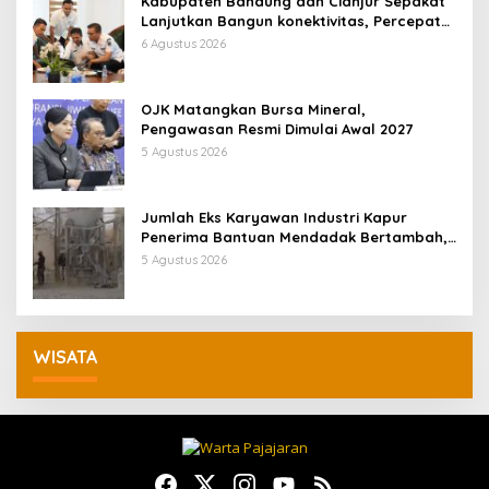
Kabupaten Bandung dan Cianjur Sepakat
Lanjutkan Bangun konektivitas, Percepat
Pertumbuhan Ekonomi Daerah
6 Agustus 2026
OJK Matangkan Bursa Mineral,
Pengawasan Resmi Dimulai Awal 2027
5 Agustus 2026
Jumlah Eks Karyawan Industri Kapur
Penerima Bantuan Mendadak Bertambah,
KDM: Kita Identifikasi
5 Agustus 2026
WISATA