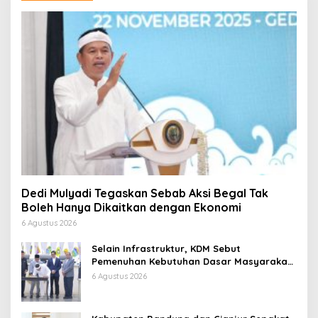
Dedi Mulyadi Tegaskan Sebab Aksi Begal Tak
Boleh Hanya Dikaitkan dengan Ekonomi
6 Agustus 2026
Selain Infrastruktur, KDM Sebut
Pemenuhan Kebutuhan Dasar Masyarakat
Jadi Fokus APBD Jabar 2027
6 Agustus 2026