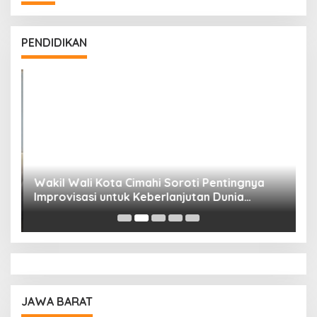
PENDIDIKAN
Wakil Wali Kota Cimahi Soroti Pentingnya
Y
Improvisasi untuk Keberlanjutan Dunia
S
Pendidikan
A
JAWA BARAT