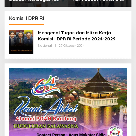
Boleh Hanya Dikaitkan
Kebutuhan Dasar
dengan Ekonomi
Masyarakat Jadi
Fokus APBD Jabar
Komisi I DPR RI
2027
Mengenal Tugas dan Mitra Kerja
Komisi I DPR RI Periode 2024-2029
Nasional
|
27 Oktober 2024
O
L
E
H
R
E
D
A
K
S
I