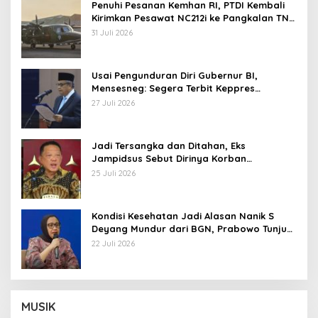
Penuhi Pesanan Kemhan RI, PTDI Kembali
Kirimkan Pesawat NC212i ke Pangkalan TNI
AU
31 Juli 2026
Usai Pengunduran Diri Gubernur BI,
Mensesneg: Segera Terbit Keppres
Pemberhentian dengan Hormat
27 Juli 2026
Jadi Tersangka dan Ditahan, Eks
Jampidsus Sebut Dirinya Korban
Kriminalisasi
25 Juli 2026
Kondisi Kesehatan Jadi Alasan Nanik S
Deyang Mundur dari BGN, Prabowo Tunjuk
Wamentan Sudaryono
22 Juli 2026
MUSIK