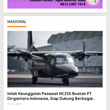
NASIONAL
Inilah Keunggulan Pesawat NC212i Buatan PT
Dirgantara Indonesia, Siap Dukung Berbagai
Operasi TNI
31 Juli 2026