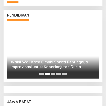
PENDIDIKAN
Wakil Wali Kota Cimahi Soroti Pentingnya
Y
Improvisasi untuk Keberlanjutan Dunia
S
Pendidikan
A
JAWA BARAT