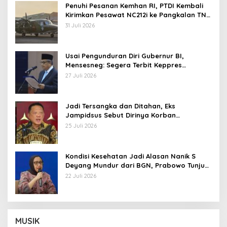
Penuhi Pesanan Kemhan RI, PTDI Kembali
Kirimkan Pesawat NC212i ke Pangkalan TNI
AU
31 Juli 2026
Usai Pengunduran Diri Gubernur BI,
Mensesneg: Segera Terbit Keppres
Pemberhentian dengan Hormat
27 Juli 2026
Jadi Tersangka dan Ditahan, Eks
Jampidsus Sebut Dirinya Korban
Kriminalisasi
25 Juli 2026
Kondisi Kesehatan Jadi Alasan Nanik S
Deyang Mundur dari BGN, Prabowo Tunjuk
Wamentan Sudaryono
22 Juli 2026
MUSIK