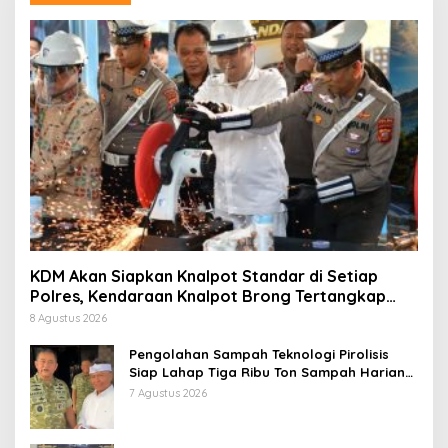
KDM Akan Siapkan Knalpot Standar di Setiap
Polres, Kendaraan Knalpot Brong Tertangkap
Langsung Ganti
8 Agustus 2026
Pengolahan Sampah Teknologi Pirolisis
Siap Lahap Tiga Ribu Ton Sampah Harian
Jawa Barat
7 Agustus 2026