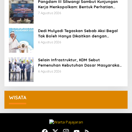
Pangdam III Siliwangi Sambut Kunjungan
Kerja Menkopolkam: Bentuk Perhatian
Pemerintah
7 Agustus 2026
Dedi Mulyadi Tegaskan Sebab Aksi Begal
Tak Boleh Hanya Dikaitkan dengan
Ekonomi
6 Agustus 2026
Selain Infrastruktur, KDM Sebut
Pemenuhan Kebutuhan Dasar Masyarakat
Jadi Fokus APBD Jabar 2027
6 Agustus 2026
WISATA