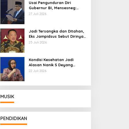
Usai Pengunduran Diri
Gubernur BI, Mensesneg:
Segera Terbit Keppres
27 Juli 2026
Pemberhentian dengan
Hormat
Jadi Tersangka dan Ditahan,
Eks Jampidsus Sebut Dirinya
Korban Kriminalisasi
25 Juli 2026
Kondisi Kesehatan Jadi
Alasan Nanik S Deyang
Mundur dari BGN, Prabowo
22 Juli 2026
Tunjuk Wamentan Sudaryono
MUSIK
PENDIDIKAN