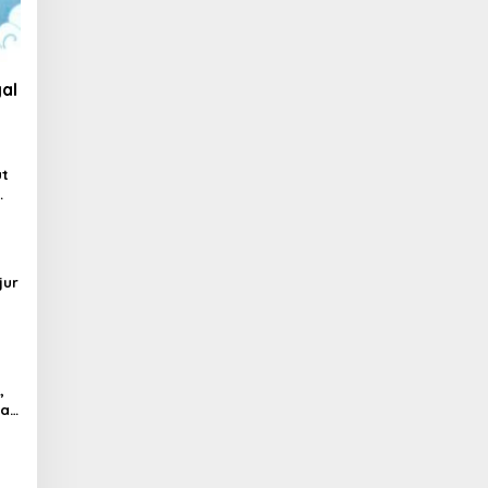
al
ut
jur
,
al