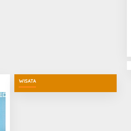
Penguatan Pendidikan Agama dan
Karakter Sekolah Nur Al Rahman
Bikin Sekolah di Malaysia Tertarik
Mempelajarinya
WISATA