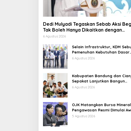
Dedi Mulyadi Tegaskan Sebab Aksi Beg
Tak Boleh Hanya Dikaitkan dengan
Ekonomi
6 Agustus 2026
Selain Infrastruktur, KDM Seb
Pemenuhan Kebutuhan Dasar
Masyarakat Jadi Fokus APBD
6 Agustus 2026
Jabar 2027
Kabupaten Bandung dan Cian
Sepakat Lanjutkan Bangun
konektivitas, Percepat
6 Agustus 2026
Pertumbuhan Ekonomi Daerah
OJK Matangkan Bursa Mineral
Pengawasan Resmi Dimulai Aw
2027
5 Agustus 2026