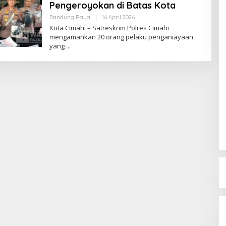
Pengeroyokan di Batas Kota
Bandung Raya
|
16 April 2026
O
L
Kota Cimahi – Satreskrim Polres Cimahi
E
mengamankan 20 orang pelaku penganiayaan
H
yang
R
E
D
A
K
S
I