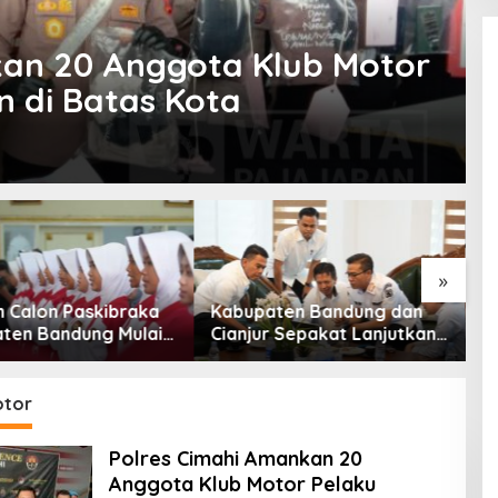
kan 20 Anggota Klub Motor
 di Batas Kota
»
n Calon Paskibraka
Kabupaten Bandung dan
K
ten Bandung Mulai
Cianjur Sepakat Lanjutkan
J
Pemusatan Latihan
Bangun konektivitas,
B
Percepat Pertumbuhan
P
Ekonomi Daerah
otor
Polres Cimahi Amankan 20
Anggota Klub Motor Pelaku