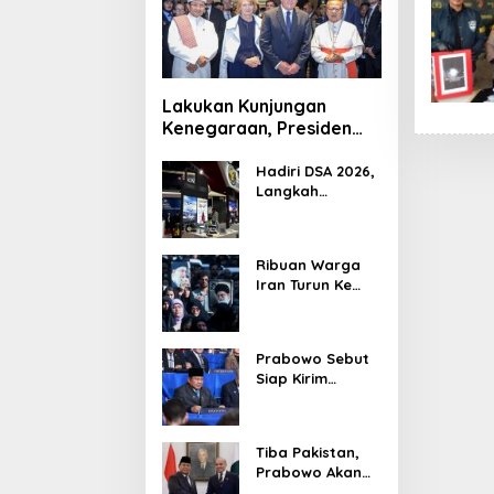
Lakukan Kunjungan
Kenegaraan, Presiden
Jerman Telusuri
Terowongan Siaturahmi
Hadiri DSA 2026,
Langkah
Strategis PTDI
Perkuat Kerja
Sama Bidang
Ribuan Warga
Pertahanan
Iran Turun Ke
dengan
Jalan Serukan
Malaysia
Pembalasan
Wafatnya
Prabowo Sebut
Khamenei
Siap Kirim
Delapan Ribu
Pasukan Dukung
Perdamaian
Tiba Pakistan,
Palestina
Prabowo Akan
Bahas