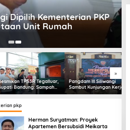
ipilih Kementerian PKP
an Unit Rumah
9 
»
an TPS3R Tegalluar,
Pangdam III Siliwangi
T
 Bandung: Sampah
Sambut Kunjungan Kerja
T
Hanya Urusan
Menkopolkam: Bentuk
C
ntah
Perhatian Pemerintah
A
erian pkp
Herman Suryatman: Proyek
Apartemen Bersubsidi Meikarta