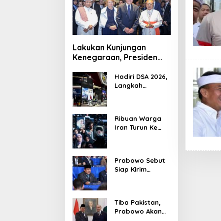
Lakukan Kunjungan
Kenegaraan, Presiden
Jerman Telusuri
Terowongan Siaturahmi
Hadiri DSA 2026,
Langkah
Strategis PTDI
Perkuat Kerja
Sama Bidang
Ribuan Warga
Pertahanan
Iran Turun Ke
dengan
Jalan Serukan
Malaysia
Pembalasan
Wafatnya
Prabowo Sebut
Khamenei
Siap Kirim
Delapan Ribu
Pasukan Dukung
Perdamaian
Tiba Pakistan,
Palestina
Prabowo Akan
Bahas