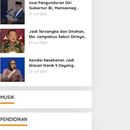
Usai Pengunduran Diri
Gubernur BI, Mensesneg:
Segera Terbit Keppres
27 Juli 2026
Pemberhentian dengan
Hormat
Jadi Tersangka dan Ditahan,
Eks Jampidsus Sebut Dirinya
Korban Kriminalisasi
25 Juli 2026
Kondisi Kesehatan Jadi
Alasan Nanik S Deyang
Mundur dari BGN, Prabowo
22 Juli 2026
Tunjuk Wamentan Sudaryono
MUSIK
PENDIDIKAN