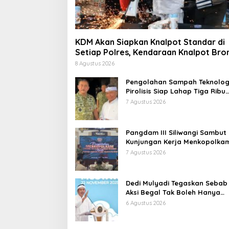
KDM Akan Siapkan Knalpot Standar di
Setiap Polres, Kendaraan Knalpot Bro
Tertangkap Langsung Ganti
8 Agustus 2026
Pengolahan Sampah Teknolog
Pirolisis Siap Lahap Tiga Ribu
Ton Sampah Harian Jawa Bar
7 Agustus 2026
Pangdam III Siliwangi Sambut
Kunjungan Kerja Menkopolkam
Bentuk Perhatian Pemerintah
7 Agustus 2026
Dedi Mulyadi Tegaskan Sebab
Aksi Begal Tak Boleh Hanya
Dikaitkan dengan Ekonomi
6 Agustus 2026