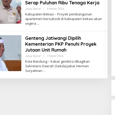
Serap Puluhan Ribu Tenaga Kerja
Jawa Barat
|
9 Maret 2026
O
L
Kabupaten Bekasi – Proyek pembangunan
E
apartemen bersubsidi di Kabupaten bekasi akan
H
segera
R
E
D
A
Genteng Jatiwangi Dipilih
K
S
Kementerian PKP Penuhi Proyek
I
Jutaan Unit Rumah
Jawa Barat
|
1 Maret 2026
O
L
Kota Bandung – Kabar gembira dibagikan
E
Sekretaris Daerah (Sekda) Jabar Herman
H
Suryatman
R
E
D
A
K
S
I