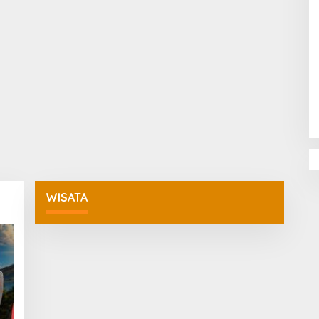
Penguatan Pendidikan Agama dan
Karakter Sekolah Nur Al Rahman
Bikin Sekolah di Malaysia Tertarik
Mempelajarinya
WISATA