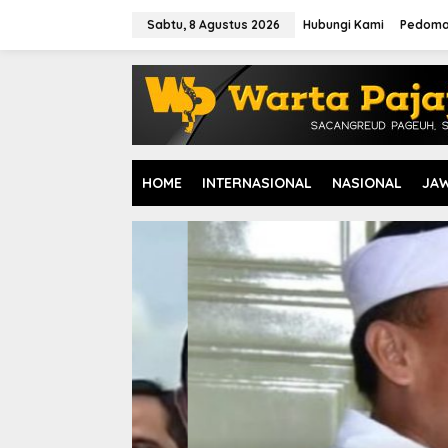
L
e
Sabtu, 8 Agustus 2026
Hubungi Kami
Pedoma
w
a
t
i
k
e
k
o
HOME
INTERNASIONAL
NASIONAL
JA
n
t
e
n