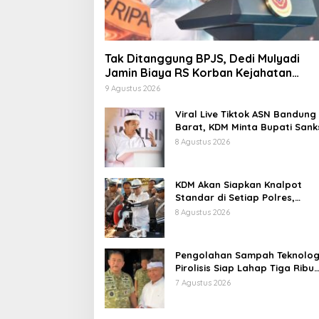
Tak Ditanggung BPJS, Dedi Mulyadi
Jamin Biaya RS Korban Kejahatan
Dibayar Pemprov Jabar
9 Agustus 2026
Viral Live Tiktok ASN Bandung
Barat, KDM Minta Bupati Sank
Tegas: Bila Perlu Pemberhenti
8 Agustus 2026
KDM Akan Siapkan Knalpot
Standar di Setiap Polres,
Kendaraan Knalpot Brong
8 Agustus 2026
Tertangkap Langsung Ganti
Pengolahan Sampah Teknolog
Pirolisis Siap Lahap Tiga Ribu
Ton Sampah Harian Jawa Bar
7 Agustus 2026