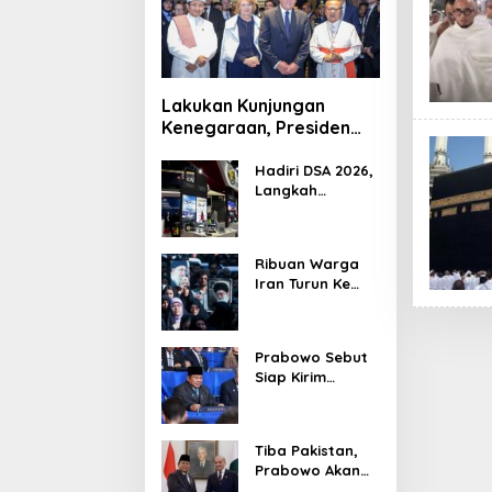
Lakukan Kunjungan
Kenegaraan, Presiden
Jerman Telusuri
Terowongan Siaturahmi
Hadiri DSA 2026,
Langkah
Strategis PTDI
Perkuat Kerja
Sama Bidang
Ribuan Warga
Pertahanan
Iran Turun Ke
dengan
Jalan Serukan
Malaysia
Pembalasan
Wafatnya
Prabowo Sebut
Khamenei
Siap Kirim
Delapan Ribu
Pasukan Dukung
Perdamaian
Tiba Pakistan,
Palestina
Prabowo Akan
Bahas