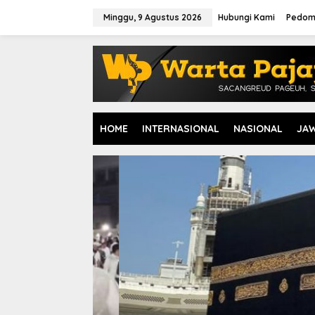
L
e
Minggu, 9 Agustus 2026
Hubungi Kami
Pedom
w
a
t
i
k
e
k
o
HOME
INTERNASIONAL
NASIONAL
JA
n
t
e
n