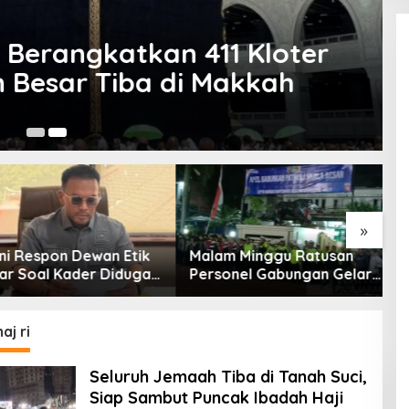
erangkatkan 411 Kloter
esar Tiba di Makkah
24
»
 Respon Dewan Etik
Malam Minggu Ratusan
S
 Soal Kader Diduga
Personel Gabungan Gelar
P
at Kasus Tambang
Apel, Lanjut Patroli Skala
P
Besar Kabupaten Bandung
t
j ri
Seluruh Jemaah Tiba di Tanah Suci,
Siap Sambut Puncak Ibadah Haji