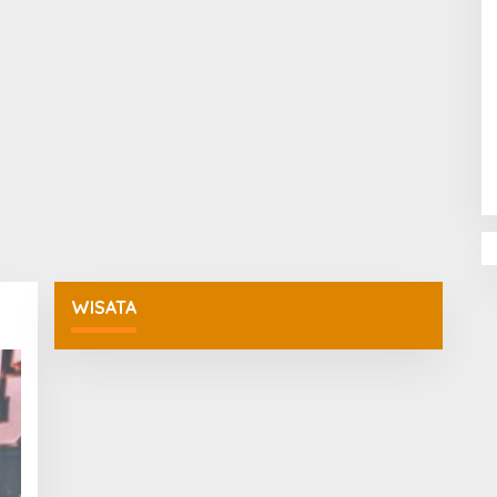
Penguatan Pendidikan Agama dan
Karakter Sekolah Nur Al Rahman
Bikin Sekolah di Malaysia Tertarik
Mempelajarinya
WISATA