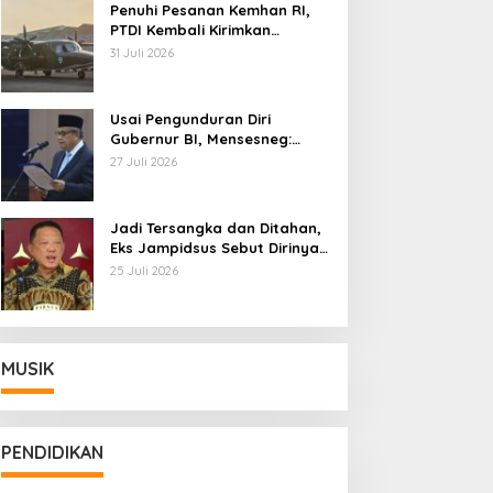
Penuhi Pesanan Kemhan RI,
PTDI Kembali Kirimkan
Pesawat NC212i ke Pangkalan
31 Juli 2026
TNI AU
Usai Pengunduran Diri
Gubernur BI, Mensesneg:
Segera Terbit Keppres
27 Juli 2026
Pemberhentian dengan
Hormat
Jadi Tersangka dan Ditahan,
Eks Jampidsus Sebut Dirinya
Korban Kriminalisasi
25 Juli 2026
MUSIK
PENDIDIKAN