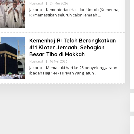
Nasional
|
24 Mei 2026
O
L
Jakarta – Kementerian Haji dan Umroh (Kemenhaj
E
RI) memastikan seluruh calon jemaah
H
R
E
D
A
K
Kemenhaj RI Telah Berangkatkan
S
I
411 Kloter Jemaah, Sebagian
Besar Tiba di Makkah
Nasional
|
16 Mei 2026
O
L
Jakarta – Memasuki hari ke-25 penyelenggaraan
E
ibadah Haji 1447 Hijriyah yang jatuh
H
R
E
D
A
K
S
I