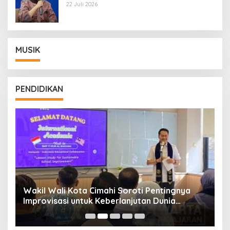
Wamentan Sudaryono
22 Juli 2026
MUSIK
PENDIDIKAN
Wakil Wali Kota Cimahi Soroti Pentingnya
Y
Improvisasi untuk Keberlanjutan Dunia
S
Pendidikan
A