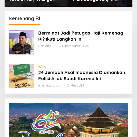
Desa Ciburuy Inginkan
Alasan Pemkot Cimahi
Jalan Alternatif di
Lakukan Pengurangan
Padalarang
Belanja Daerah
kemenang RI
Berminat Jadi Petugas Haji Kemenag
RI? Ikuti Langkah Ini
Nasional
|
30 November 2024
O
L
E
H
R
Warta Haji
E
24 Jemaah Asal Indonesia Diamankan
D
A
Polisi Arab Saudi Karena Ini
K
S
Internasional
|
31 Mei 2024
O
I
L
E
H
R
E
D
A
K
S
I