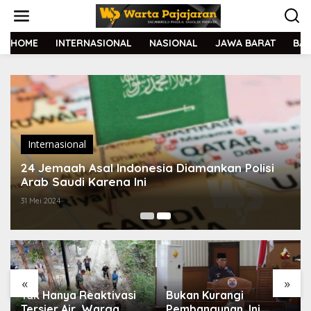
L
e
w
a
HOME
INTERNASIONAL
NASIONAL
JAWA BARAT
BA
t
i
k
e
k
o
n
t
Internasional
e
24 Jemaah Asal Indonesia Diamankan Polisi
n
Arab Saudi Karena Ini
31 Mei 2024
«
»
Tak Hanya Reaktivasi
Bukan Kurangi
Tersier Air, Warga
Pembangunan, Ini