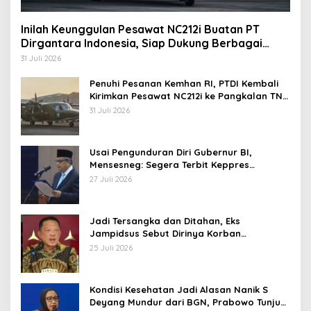
Inilah Keunggulan Pesawat NC212i Buatan PT
Dirgantara Indonesia, Siap Dukung Berbagai
Operasi TNI
31 Juli 2026
Penuhi Pesanan Kemhan RI, PTDI Kembali
Kirimkan Pesawat NC212i ke Pangkalan TNI
AU
31 Juli 2026
Usai Pengunduran Diri Gubernur BI,
Mensesneg: Segera Terbit Keppres
Pemberhentian dengan Hormat
27 Juli 2026
Jadi Tersangka dan Ditahan, Eks
Jampidsus Sebut Dirinya Korban
Kriminalisasi
25 Juli 2026
Kondisi Kesehatan Jadi Alasan Nanik S
Deyang Mundur dari BGN, Prabowo Tunjuk