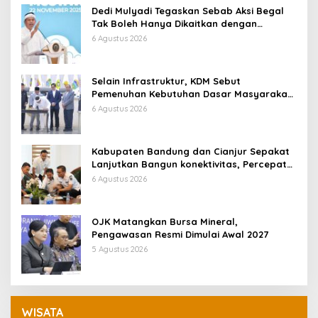
Dedi Mulyadi Tegaskan Sebab Aksi Begal
Tak Boleh Hanya Dikaitkan dengan
Ekonomi
6 Agustus 2026
Selain Infrastruktur, KDM Sebut
Pemenuhan Kebutuhan Dasar Masyarakat
Jadi Fokus APBD Jabar 2027
6 Agustus 2026
Kabupaten Bandung dan Cianjur Sepakat
Lanjutkan Bangun konektivitas, Percepat
Pertumbuhan Ekonomi Daerah
6 Agustus 2026
OJK Matangkan Bursa Mineral,
Pengawasan Resmi Dimulai Awal 2027
5 Agustus 2026
WISATA