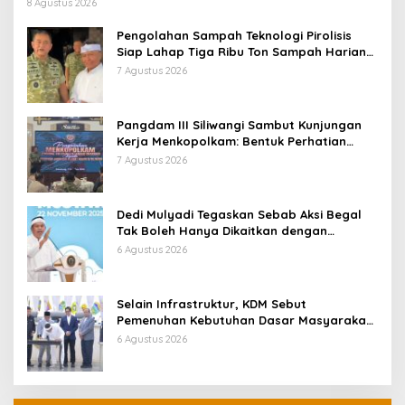
Langsung Ganti
8 Agustus 2026
Pengolahan Sampah Teknologi Pirolisis
Siap Lahap Tiga Ribu Ton Sampah Harian
Jawa Barat
7 Agustus 2026
Pangdam III Siliwangi Sambut Kunjungan
Kerja Menkopolkam: Bentuk Perhatian
Pemerintah
7 Agustus 2026
Dedi Mulyadi Tegaskan Sebab Aksi Begal
Tak Boleh Hanya Dikaitkan dengan
Ekonomi
6 Agustus 2026
Selain Infrastruktur, KDM Sebut
Pemenuhan Kebutuhan Dasar Masyarakat
Jadi Fokus APBD Jabar 2027
6 Agustus 2026