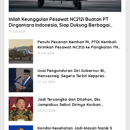
Inilah Keunggulan Pesawat NC212i Buatan PT
Dirgantara Indonesia, Siap Dukung Berbagai
Operasi TNI
31 Juli 2026
Penuhi Pesanan Kemhan RI, PTDI Kembali
Kirimkan Pesawat NC212i ke Pangkalan TNI
AU
31 Juli 2026
Usai Pengunduran Diri Gubernur BI,
Mensesneg: Segera Terbit Keppres
Pemberhentian dengan Hormat
27 Juli 2026
Jadi Tersangka dan Ditahan, Eks
Jampidsus Sebut Dirinya Korban
Kriminalisasi
25 Juli 2026
Kondisi Kesehatan Jadi Alasan Nanik S