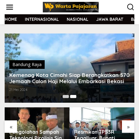
L
e
w
a
HOME
INTERNASIONAL
NASIONAL
JAWA BARAT
BA
t
i
k
e
k
o
n
t
Bandung Raya
e
Kemenag Kota Cimahi Siap Berangkatkan 570
n
Jemaah Calon Haji Melalui Embarkasi Bekasi
21 Mei 2024
«
»
Pengolahan Sampah
Resmikan TPS3R
Teknologi Pirolisis Siap
Tegalluar, Bupati