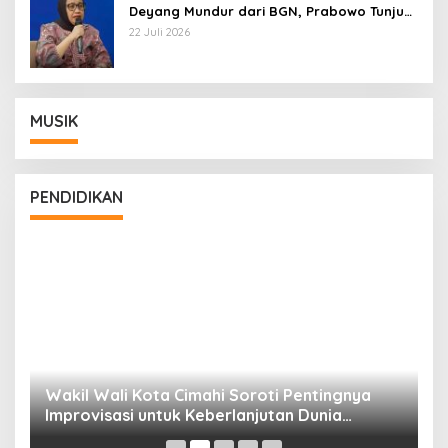
Deyang Mundur dari BGN, Prabowo Tunjuk
Wamentan Sudaryono
22 Juli 2026
MUSIK
PENDIDIKAN
Wakil Wali Kota Cimahi Soroti Pentingnya
Y
Improvisasi untuk Keberlanjutan Dunia
S
Pendidikan
A