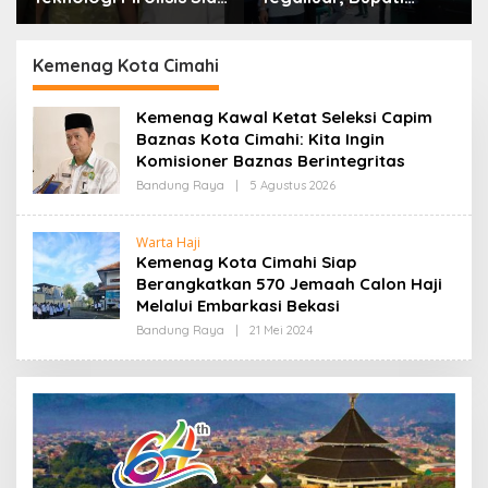
Lahap Tiga Ribu Ton
Bandung: Sampah
Sampah Harian Jawa
Bukan Hanya Urusan
Barat
Pemerintah
Kemenag Kota Cimahi
Kemenag Kawal Ketat Seleksi Capim
Baznas Kota Cimahi: Kita Ingin
Komisioner Baznas Berintegritas
Bandung Raya
|
5 Agustus 2026
O
L
E
H
Warta Haji
R
Kemenag Kota Cimahi Siap
E
D
Berangkatkan 570 Jemaah Calon Haji
A
Melalui Embarkasi Bekasi
K
S
Bandung Raya
|
21 Mei 2024
O
I
L
E
H
R
E
D
A
K
S
I