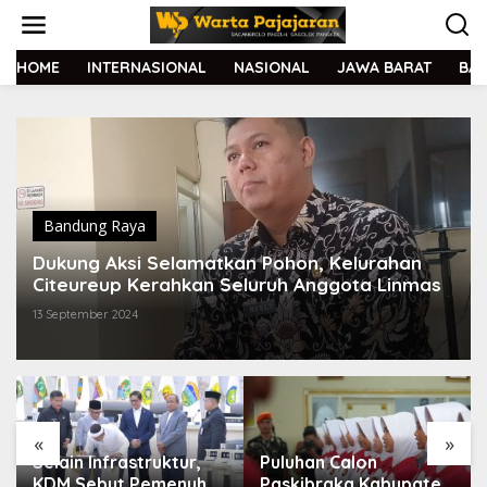
L
e
w
a
HOME
INTERNASIONAL
NASIONAL
JAWA BARAT
BA
t
i
k
e
k
o
n
t
Bandung Raya
e
Dukung Aksi Selamatkan Pohon, Kelurahan
n
Citeureup Kerahkan Seluruh Anggota Linmas
13 September 2024
«
»
Selain Infrastruktur,
Puluhan Calon
KDM Sebut Pemenuhan
Paskibraka Kabupaten