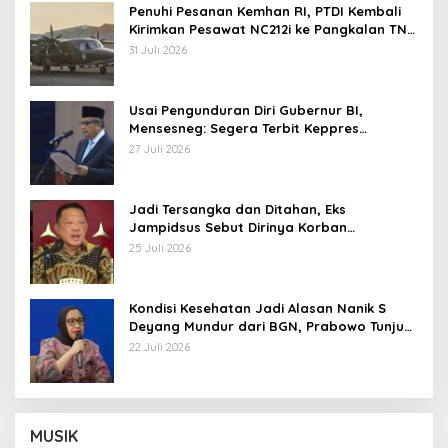
Penuhi Pesanan Kemhan RI, PTDI Kembali
Kirimkan Pesawat NC212i ke Pangkalan TNI
AU
31 Juli 2026
Usai Pengunduran Diri Gubernur BI,
Mensesneg: Segera Terbit Keppres
Pemberhentian dengan Hormat
27 Juli 2026
Jadi Tersangka dan Ditahan, Eks
Jampidsus Sebut Dirinya Korban
Kriminalisasi
25 Juli 2026
Kondisi Kesehatan Jadi Alasan Nanik S
Deyang Mundur dari BGN, Prabowo Tunjuk
Wamentan Sudaryono
22 Juli 2026
MUSIK