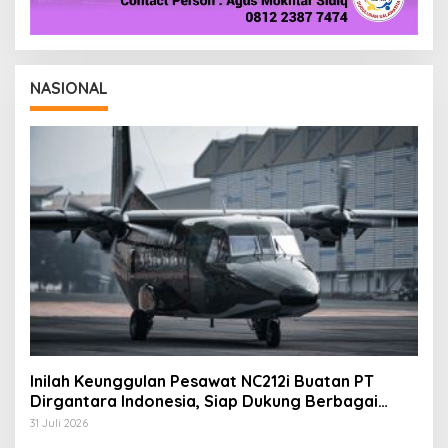
NASIONAL
Inilah Keunggulan Pesawat NC212i Buatan PT
Dirgantara Indonesia, Siap Dukung Berbagai
Operasi TNI
31 Juli 2026