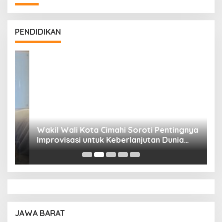
PENDIDIKAN
Wakil Wali Kota Cimahi Soroti Pentingnya
Y
Improvisasi untuk Keberlanjutan Dunia
S
Pendidikan
A
JAWA BARAT