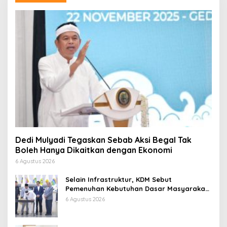
Dedi Mulyadi Tegaskan Sebab Aksi Begal Tak
Boleh Hanya Dikaitkan dengan Ekonomi
6 Agustus 2026
Selain Infrastruktur, KDM Sebut
Pemenuhan Kebutuhan Dasar Masyarakat
Jadi Fokus APBD Jabar 2027
6 Agustus 2026