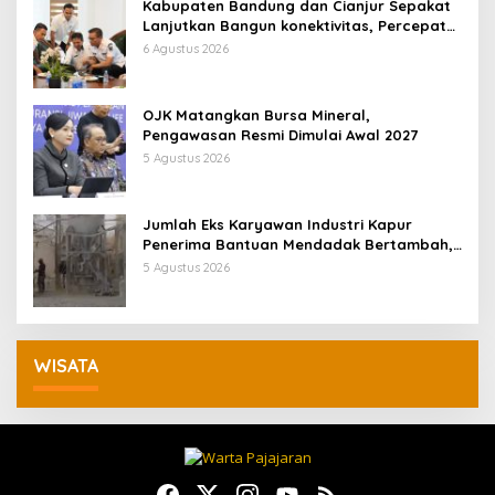
Kabupaten Bandung dan Cianjur Sepakat
Lanjutkan Bangun konektivitas, Percepat
Pertumbuhan Ekonomi Daerah
6 Agustus 2026
OJK Matangkan Bursa Mineral,
Pengawasan Resmi Dimulai Awal 2027
5 Agustus 2026
Jumlah Eks Karyawan Industri Kapur
Penerima Bantuan Mendadak Bertambah,
KDM: Kita Identifikasi
5 Agustus 2026
WISATA