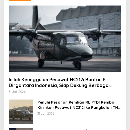
Inilah Keunggulan Pesawat NC212i Buatan PT
Dirgantara Indonesia, Siap Dukung Berbagai
Operasi TNI
31 Juli 2026
Penuhi Pesanan Kemhan RI, PTDI Kembali
Kirimkan Pesawat NC212i ke Pangkalan TNI
AU
31 Juli 2026