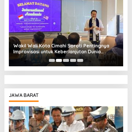
Wakil Wali Kota Cimahi Soroti Pentingnya
Y
Improvisasi untuk Keberlanjutan Dunia
S
Pendidikan
A
JAWA BARAT