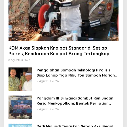
KDM Akan Siapkan Knalpot Standar di Setiap
Polres, Kendaraan Knalpot Brong Tertangkap
Langsung Ganti
8 Agustus 2026
Pengolahan Sampah Teknologi Pirolisis
Siap Lahap Tiga Ribu Ton Sampah Harian
Jawa Barat
7 Agustus 2026
Pangdam III Siliwangi Sambut Kunjungan
Kerja Menkopolkam: Bentuk Perhatian
Pemerintah
7 Agustus 2026
Dedi Mulyadi Tegaskan Sebab Aksi Begal