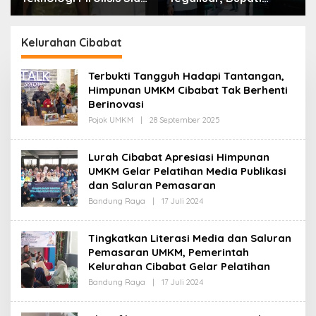
Lahap Tiga Ribu Ton
Bandung: Sampah
Sampah Harian Jawa
Bukan Hanya Urusan
Barat
Pemerintah
Kelurahan Cibabat
Terbukti Tangguh Hadapi Tantangan,
Himpunan UMKM Cibabat Tak Berhenti
Berinovasi
Pojok UMKM
|
28 September 2025
O
L
E
H
Lurah Cibabat Apresiasi Himpunan
R
UMKM Gelar Pelatihan Media Publikasi
E
D
dan Saluran Pemasaran
A
K
Bandung Raya
|
17 Juli 2024
O
S
L
I
E
H
Tingkatkan Literasi Media dan Saluran
R
Pemasaran UMKM, Pemerintah
E
D
Kelurahan Cibabat Gelar Pelatihan
A
K
Bandung Raya
|
17 Juli 2024
O
S
L
I
E
H