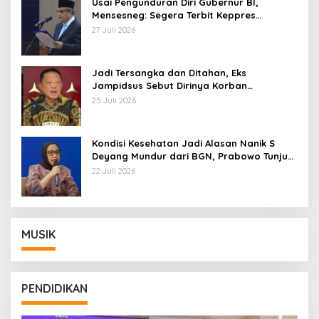
Usai Pengunduran Diri Gubernur BI,
Mensesneg: Segera Terbit Keppres
Pemberhentian dengan Hormat
27 Juli 2026
Jadi Tersangka dan Ditahan, Eks
Jampidsus Sebut Dirinya Korban
Kriminalisasi
25 Juli 2026
Kondisi Kesehatan Jadi Alasan Nanik S
Deyang Mundur dari BGN, Prabowo Tunjuk
Wamentan Sudaryono
22 Juli 2026
MUSIK
PENDIDIKAN