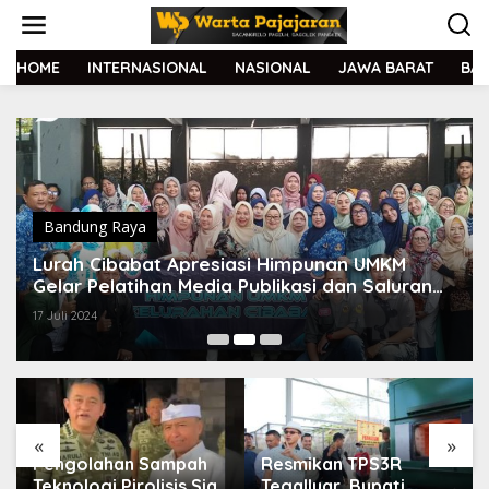
L
e
w
a
HOME
INTERNASIONAL
NASIONAL
JAWA BARAT
BA
t
i
k
e
k
o
n
t
Bandung Raya
e
Lurah Cibabat Apresiasi Himpunan UMKM
n
Gelar Pelatihan Media Publikasi dan Saluran
Pemasaran
17 Juli 2024
«
»
Pengolahan Sampah
Resmikan TPS3R
Teknologi Pirolisis Siap
Tegalluar, Bupati