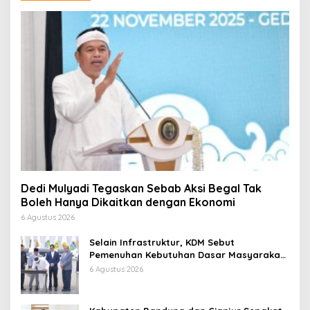
Dedi Mulyadi Tegaskan Sebab Aksi Begal Tak
Boleh Hanya Dikaitkan dengan Ekonomi
6 Agustus 2026
Selain Infrastruktur, KDM Sebut
Pemenuhan Kebutuhan Dasar Masyarakat
Jadi Fokus APBD Jabar 2027
6 Agustus 2026