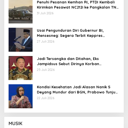
Penuhi Pesanan Kemhan RI, PTDI Kembali
Kirimkan Pesawat NC212i ke Pangkalan TNI
AU
31 Juli 2026
Usai Pengunduran Diri Gubernur BI,
Mensesneg: Segera Terbit Keppres
Pemberhentian dengan Hormat
27 Juli 2026
Jadi Tersangka dan Ditahan, Eks
Jampidsus Sebut Dirinya Korban
Kriminalisasi
25 Juli 2026
Kondisi Kesehatan Jadi Alasan Nanik S
Deyang Mundur dari BGN, Prabowo Tunjuk
Wamentan Sudaryono
22 Juli 2026
MUSIK