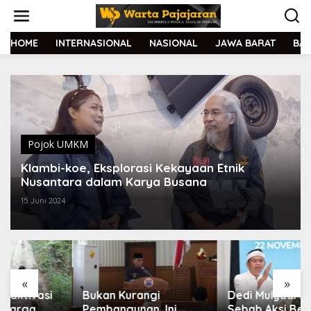
L
e
w
a
HOME
INTERNASIONAL
NASIONAL
JAWA BARAT
BA
t
i
k
e
k
o
n
t
Pojok UMKM
e
Klambi-koe, Eksplorasi Kekayaan Etnik
n
Nusantara dalam Karya Busana
15 Juni 2024
«
»
Bukan Kurangi
Dedi Mulyadi Tegaskan
Pembangunan, Ini
Sebab Aksi Begal Tak