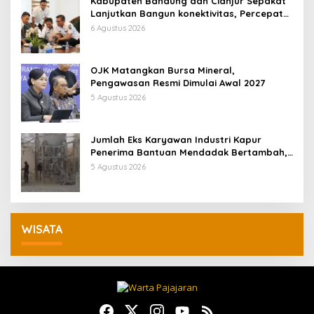
Kabupaten Bandung dan Cianjur Sepakat
Lanjutkan Bangun konektivitas, Percepat
Pertumbuhan Ekonomi Daerah
6 Agustus 2026
OJK Matangkan Bursa Mineral,
Pengawasan Resmi Dimulai Awal 2027
5 Agustus 2026
Jumlah Eks Karyawan Industri Kapur
Penerima Bantuan Mendadak Bertambah,
KDM: Kita Identifikasi
5 Agustus 2026
WISATA