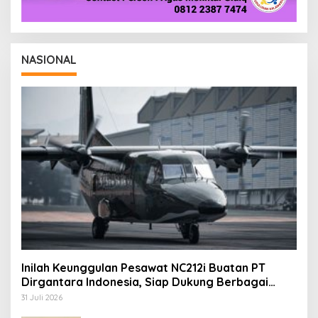
NASIONAL
Inilah Keunggulan Pesawat NC212i Buatan PT
Dirgantara Indonesia, Siap Dukung Berbagai
Operasi TNI
31 Juli 2026