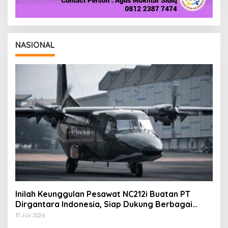
NASIONAL
Inilah Keunggulan Pesawat NC212i Buatan PT
Dirgantara Indonesia, Siap Dukung Berbagai
Operasi TNI
31 Juli 2026