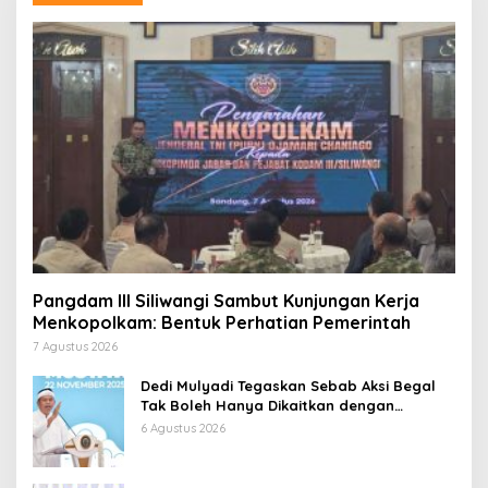
Pangdam III Siliwangi Sambut Kunjungan Kerja
Menkopolkam: Bentuk Perhatian Pemerintah
7 Agustus 2026
Dedi Mulyadi Tegaskan Sebab Aksi Begal
Tak Boleh Hanya Dikaitkan dengan
Ekonomi
6 Agustus 2026