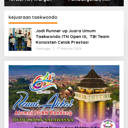
Desa Ciburuy Inginkan
Alasan Pemkot Cimahi
Jalan Alternatif di
Lakukan Pengurangan
Padalarang
Belanja Daerah
kejuaraan taekwondo
Jadi Runner up Juara Umum
Taekwondo ITN Open IX, TBI Team
Konsisten Cetak Prestasi
Olahraga
|
17 Februari 2026
O
L
E
H
R
E
D
A
K
S
I