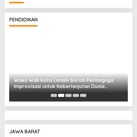
PENDIDIKAN
Wakil Wali Kota Cimahi Soroti Pentingnya
Y
Improvisasi untuk Keberlanjutan Dunia
S
Pendidikan
A
JAWA BARAT