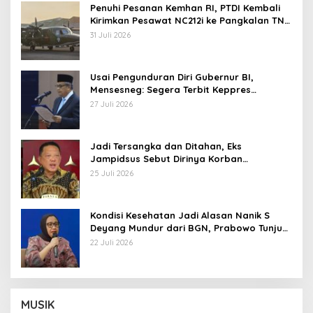
Penuhi Pesanan Kemhan RI, PTDI Kembali
Kirimkan Pesawat NC212i ke Pangkalan TNI
AU
31 Juli 2026
Usai Pengunduran Diri Gubernur BI,
Mensesneg: Segera Terbit Keppres
Pemberhentian dengan Hormat
27 Juli 2026
Jadi Tersangka dan Ditahan, Eks
Jampidsus Sebut Dirinya Korban
Kriminalisasi
25 Juli 2026
Kondisi Kesehatan Jadi Alasan Nanik S
Deyang Mundur dari BGN, Prabowo Tunjuk
Wamentan Sudaryono
22 Juli 2026
MUSIK