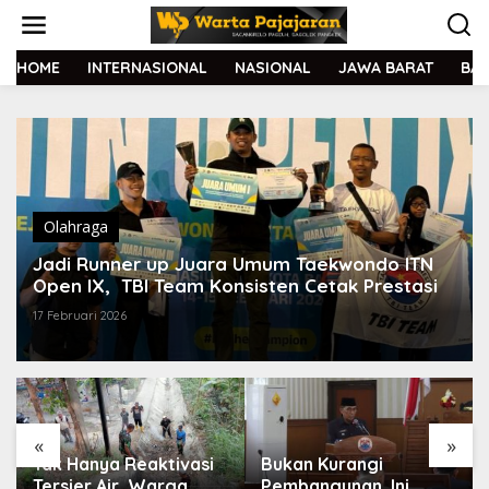
L
e
w
a
HOME
INTERNASIONAL
NASIONAL
JAWA BARAT
BA
t
i
k
e
k
o
n
t
Olahraga
e
Jadi Runner up Juara Umum Taekwondo ITN
n
Open IX, TBI Team Konsisten Cetak Prestasi
17 Februari 2026
«
»
Tak Hanya Reaktivasi
Bukan Kurangi
Tersier Air, Warga
Pembangunan, Ini