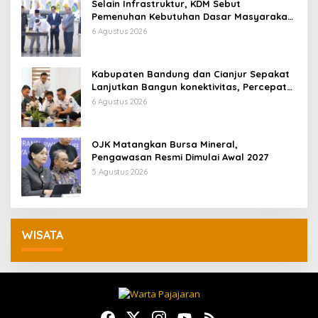
Selain Infrastruktur, KDM Sebut
Pemenuhan Kebutuhan Dasar Masyarakat
Jadi Fokus APBD Jabar 2027
6 Agustus 2026
Kabupaten Bandung dan Cianjur Sepakat
Lanjutkan Bangun konektivitas, Percepat
Pertumbuhan Ekonomi Daerah
6 Agustus 2026
OJK Matangkan Bursa Mineral,
Pengawasan Resmi Dimulai Awal 2027
5 Agustus 2026
WISATA