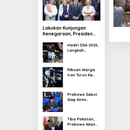
Lakukan Kunjungan
Kenegaraan, Presiden
Jerman Telusuri
Terowongan Siaturahmi
Hadiri DSA 2026,
Langkah
Strategis PTDI
Perkuat Kerja
Sama Bidang
Ribuan Warga
Pertahanan
Iran Turun Ke
dengan
Jalan Serukan
Malaysia
Pembalasan
Wafatnya
Prabowo Sebut
Khamenei
Siap Kirim
Delapan Ribu
Pasukan Dukung
Perdamaian
Tiba Pakistan,
Palestina
Prabowo Akan
Bahas