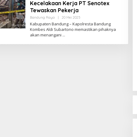
Kecelakaan Kerja PT Senotex
Tewaskan Pekerja
Bandung Raya
|
20 Mei 2025
O
L
Kabupaten Bandung – Kapolresta Bandung
E
Kombes Aldi Subartono memastikan pihaknya
H
akan menangani
R
E
D
A
K
S
I