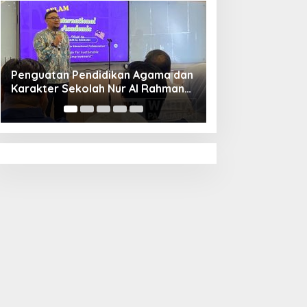
Wakil Wali Kota Cimahi Soroti
Yayasan Nur Al 
Pentingnya Improvisasi untuk
Lokasi Lesson St
Keberlanjutan Dunia Pendidikan
Malaysia, Wawalk
Bangga