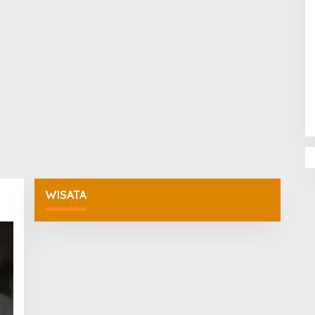
Penguatan Pendidikan Agama dan
Karakter Sekolah Nur Al Rahman
Bikin Sekolah di Malaysia Tertarik
Mempelajarinya
WISATA