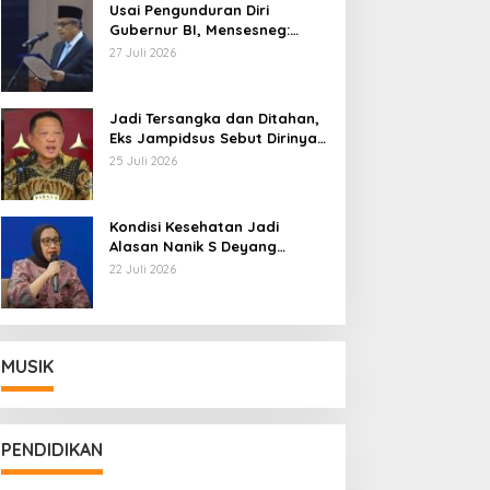
Usai Pengunduran Diri
Gubernur BI, Mensesneg:
Segera Terbit Keppres
27 Juli 2026
Pemberhentian dengan
Hormat
Jadi Tersangka dan Ditahan,
Eks Jampidsus Sebut Dirinya
Korban Kriminalisasi
25 Juli 2026
Kondisi Kesehatan Jadi
Alasan Nanik S Deyang
Mundur dari BGN, Prabowo
22 Juli 2026
Tunjuk Wamentan Sudaryono
MUSIK
PENDIDIKAN