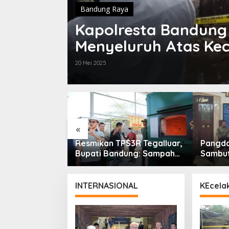
Bandung Raya
Kapolresta Bandung 
Menyeluruh Atas Kec
Tewaskan Pekerja
20 Mei 2025
«
 Sampah
Resmikan TPS3R Tegalluar,
Pangdam
olisis Siap
Bupati Bandung: Sampah
Sambut
Ribu Ton
Bukan Hanya Urusan
Menkop
an Jawa Barat
Pemerintah
Perhat
INTERNASIONAL
KEcela