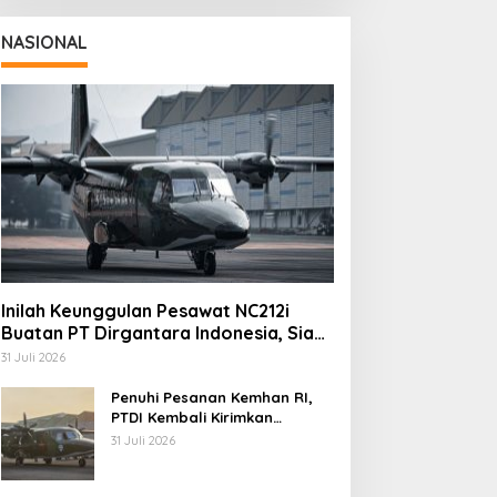
NASIONAL
Inilah Keunggulan Pesawat NC212i
ukan Kurangi
Pengolahan Sampah
Buatan PT Dirgantara Indonesia, Siap
embangunan, Ini Alasan
Teknologi Pirolisis Siap
Dukung Berbagai Operasi TNI
emkot Cimahi Lakukan
Lahap Tiga Ribu Ton
31 Juli 2026
engurangan Belanja
Sampah Harian Jawa Barat
Penuhi Pesanan Kemhan RI,
aerah
PTDI Kembali Kirimkan
Pesawat NC212i ke Pangkalan
31 Juli 2026
TNI AU