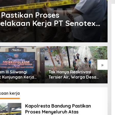
Pastikan Proses
elakaan Kerja PT Senotex
»
 III Siliwangi
Tak Hanya Reaktivasi
B
 Kunjungan Kerja
Tersier Air, Warga Desa
P
olkam: Bentuk
Ciburuy Inginkan Jalan
P
ian Pemerintah
Alternatif di Padalarang
P
D
kaan kerja
Kapolresta Bandung Pastikan
Proses Menyeluruh Atas