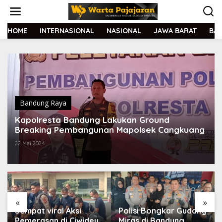
L
e
w
a
HOME
INTERNASIONAL
NASIONAL
JAWA BARAT
BA
t
i
k
e
k
o
n
t
Bandung Raya
e
Kapolresta Bandung Lakukan Ground
n
Breaking Pembangunan Mapolsek Cangkuang
22 Mei 2024
«
»
Sempat viral Aksi
Polisi Bongkar Gudang
Pemerasan di Ciwidey,
Miras di Bandung,