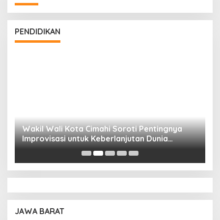
PENDIDIKAN
Wakil Wali Kota Cimahi Soroti Pentingnya
Y
Improvisasi untuk Keberlanjutan Dunia
S
Pendidikan
A
JAWA BARAT