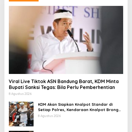
Viral Live Tiktok ASN Bandung Barat, KDM Minta
Bupati Sanksi Tegas: Bila Perlu Pemberhentian
8 Agustus 2026
KDM Akan Siapkan Knalpot Standar di
Setiap Polres, Kendaraan Knalpot Brong
Tertangkap Langsung Ganti
8 Agustus 2026