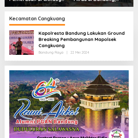
Polisi Tangkap Dua
Lebih dari Enam Ribu
terduga Pelaku
Botol Disita
Kecamatan Cangkuang
Kapolresta Bandung Lakukan Ground
Breaking Pembangunan Mapolsek
Cangkuang
Bandung Raya
|
22 Mei 2024
O
L
E
H
R
E
D
A
K
S
I