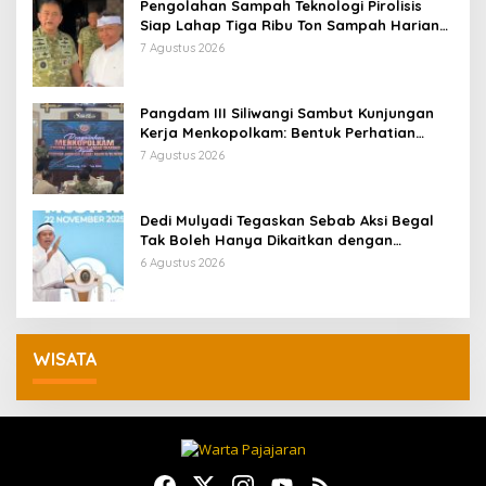
Pengolahan Sampah Teknologi Pirolisis
Siap Lahap Tiga Ribu Ton Sampah Harian
Jawa Barat
7 Agustus 2026
Pangdam III Siliwangi Sambut Kunjungan
Kerja Menkopolkam: Bentuk Perhatian
Pemerintah
7 Agustus 2026
Dedi Mulyadi Tegaskan Sebab Aksi Begal
Tak Boleh Hanya Dikaitkan dengan
Ekonomi
6 Agustus 2026
WISATA