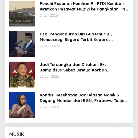
Penuhi Pesanan Kemhan RI, PTDI Kembali
Kirimkan Pesawat NC212i ke Pangkalan TNI
AU
31 Juli 2026
Usai Pengunduran Diri Gubernur BI,
Mensesneg: Segera Terbit Keppres
Pemberhentian dengan Hormat
27 Juli 2026
Jadi Tersangka dan Ditahan, Eks
Jampidsus Sebut Dirinya Korban
Kriminalisasi
25 Juli 2026
Kondisi Kesehatan Jadi Alasan Nanik S
Deyang Mundur dari BGN, Prabowo Tunjuk
Wamentan Sudaryono
22 Juli 2026
MUSIK