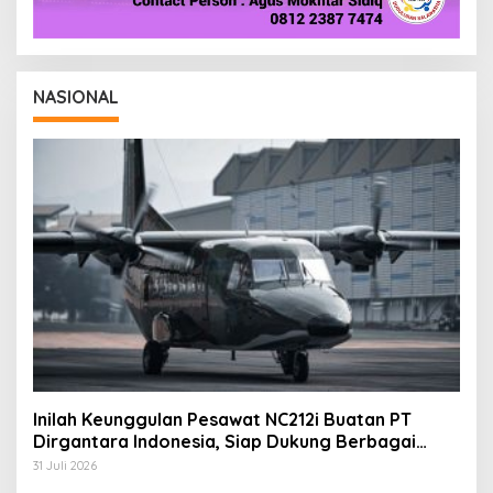
NASIONAL
Inilah Keunggulan Pesawat NC212i Buatan PT
Dirgantara Indonesia, Siap Dukung Berbagai
Operasi TNI
31 Juli 2026