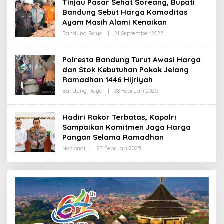
Tinjau Pasar Sehat Soreang, Bupati
R
Bandung Sebut Harga Komoditas
E
D
Ayam Masih Alami Kenaikan
A
K
Bandung Raya
|
21 September 2025
O
S
L
I
E
H
Polresta Bandung Turut Awasi Harga
R
dan Stok Kebutuhan Pokok Jelang
E
D
Ramadhan 1446 Hijriyah
A
K
Bandung Raya
|
28 Februari 2025
O
S
L
I
E
H
Hadiri Rakor Terbatas, Kapolri
R
Sampaikan Komitmen Jaga Harga
E
D
Pangan Selama Ramadhan
A
K
Nasional
|
27 Februari 2025
O
S
L
I
E
H
R
E
D
A
K
S
I