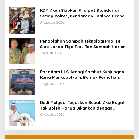
KDM Akan Siapkan Knalpot Standar di
Setiap Polres, Kendaraan Knalpot Brong
Tertangkap Langsung Ganti
8 Agustus 2026
Pengolahan Sampah Teknologi Pirolisis
Siap Lahap Tiga Ribu Ton Sampah Harian
Jawa Barat
7 Agustus 2026
Pangdam III Siliwangi Sambut Kunjungan
Kerja Menkopolkam: Bentuk Perhatian
Pemerintah
7 Agustus 2026
Dedi Mulyadi Tegaskan Sebab Aksi Begal
Tak Boleh Hanya Dikaitkan dengan
Ekonomi
6 Agustus 2026