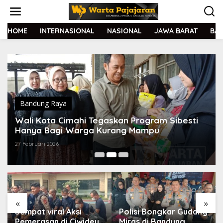
L
e
w
a
HOME
INTERNASIONAL
NASIONAL
JAWA BARAT
BA
t
i
k
e
k
o
n
t
Bandung Raya
e
Wali Kota Cimahi Tegaskan Program Sibesti
n
Hanya Bagi Warga Kurang Mampu
27 Februari 2026
«
»
Sempat viral Aksi
Polisi Bongkar Gudang
Pemerasan di Ciwidey,
Miras di Bandung,