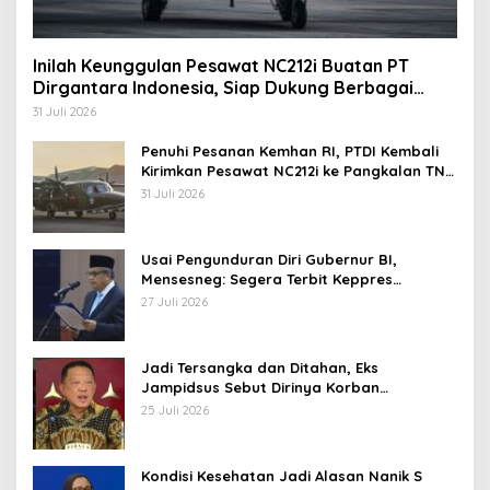
Inilah Keunggulan Pesawat NC212i Buatan PT
Dirgantara Indonesia, Siap Dukung Berbagai
Operasi TNI
31 Juli 2026
Penuhi Pesanan Kemhan RI, PTDI Kembali
Kirimkan Pesawat NC212i ke Pangkalan TNI
AU
31 Juli 2026
Usai Pengunduran Diri Gubernur BI,
Mensesneg: Segera Terbit Keppres
Pemberhentian dengan Hormat
27 Juli 2026
Jadi Tersangka dan Ditahan, Eks
Jampidsus Sebut Dirinya Korban
Kriminalisasi
25 Juli 2026
Kondisi Kesehatan Jadi Alasan Nanik S