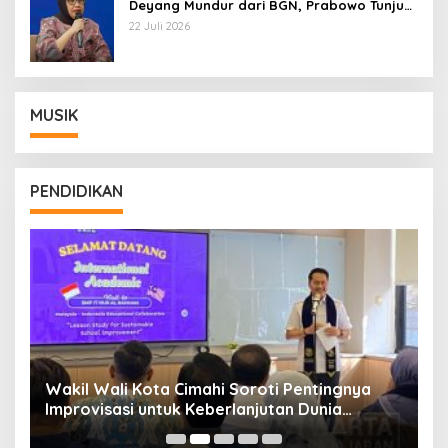
Deyang Mundur dari BGN, Prabowo Tunjuk
Wamentan Sudaryono
22 Juli 2026
MUSIK
PENDIDIKAN
Wakil Wali Kota Cimahi Soroti Pentingnya
Y
Improvisasi untuk Keberlanjutan Dunia
S
Pendidikan
A