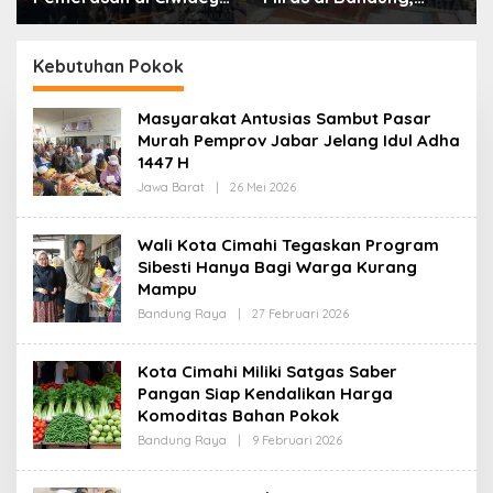
Polisi Tangkap Dua
Lebih dari Enam Ribu
terduga Pelaku
Botol Disita
Kebutuhan Pokok
Masyarakat Antusias Sambut Pasar
Murah Pemprov Jabar Jelang Idul Adha
1447 H
Jawa Barat
|
26 Mei 2026
O
L
E
H
Wali Kota Cimahi Tegaskan Program
R
Sibesti Hanya Bagi Warga Kurang
E
D
Mampu
A
K
Bandung Raya
|
27 Februari 2026
O
S
L
I
E
H
Kota Cimahi Miliki Satgas Saber
R
Pangan Siap Kendalikan Harga
E
D
Komoditas Bahan Pokok
A
K
Bandung Raya
|
9 Februari 2026
O
S
L
I
E
H