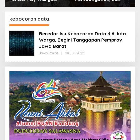
Alasan Pemkot Cimahi
Boleh Hanya Dikaitkan
Lakukan Pengurangan
dengan Ekonomi
Belanja Daerah
kebocoran data
Beredar Isu Kebocoran Data 4,6 Juta
Warga, Begini Tanggapan Pemprov
Jawa Barat
Jawa Barat
|
28 Juli 2025
O
L
E
H
R
E
D
A
K
S
I