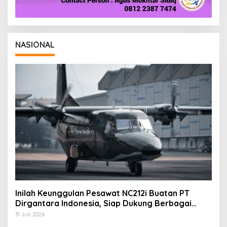
NASIONAL
Inilah Keunggulan Pesawat NC212i Buatan PT
Dirgantara Indonesia, Siap Dukung Berbagai
Operasi TNI
31 Juli 2026