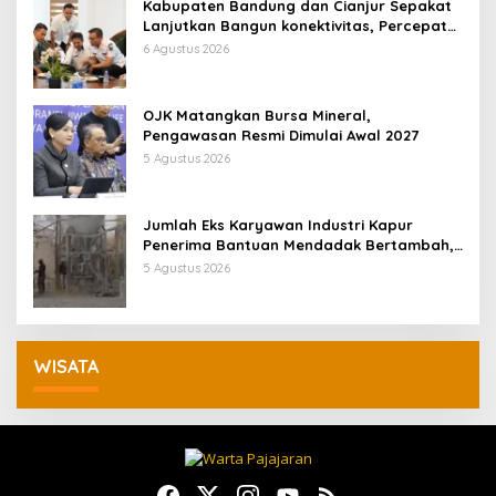
Kabupaten Bandung dan Cianjur Sepakat
Lanjutkan Bangun konektivitas, Percepat
Pertumbuhan Ekonomi Daerah
6 Agustus 2026
OJK Matangkan Bursa Mineral,
Pengawasan Resmi Dimulai Awal 2027
5 Agustus 2026
Jumlah Eks Karyawan Industri Kapur
Penerima Bantuan Mendadak Bertambah,
KDM: Kita Identifikasi
5 Agustus 2026
WISATA