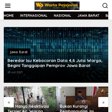
L
e
w
a
HOME
INTERNASIONAL
NASIONAL
JAWA BARAT
BA
t
i
k
e
k
o
n
t
Jawa Barat
e
Beredar Isu Kebocoran Data 4,6 Juta Warga,
n
Begini Tanggapan Pemprov Jawa Barat
28 Juli 2025
«
»
Bukan Kurangi
Dedi Mulyadi Tegaskan
Pembangunan, Ini
Sebab Aksi Begal Tak