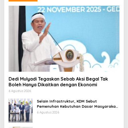
Dedi Mulyadi Tegaskan Sebab Aksi Begal Tak
Boleh Hanya Dikaitkan dengan Ekonomi
6 Agustus 2026
Selain Infrastruktur, KDM Sebut
Pemenuhan Kebutuhan Dasar Masyarakat
Jadi Fokus APBD Jabar 2027
6 Agustus 2026