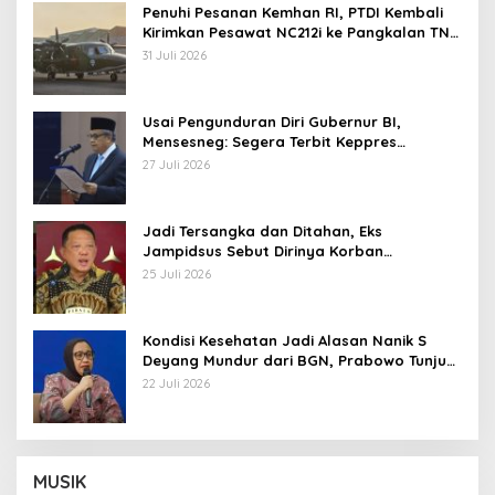
Penuhi Pesanan Kemhan RI, PTDI Kembali
Kirimkan Pesawat NC212i ke Pangkalan TNI
AU
31 Juli 2026
Usai Pengunduran Diri Gubernur BI,
Mensesneg: Segera Terbit Keppres
Pemberhentian dengan Hormat
27 Juli 2026
Jadi Tersangka dan Ditahan, Eks
Jampidsus Sebut Dirinya Korban
Kriminalisasi
25 Juli 2026
Kondisi Kesehatan Jadi Alasan Nanik S
Deyang Mundur dari BGN, Prabowo Tunjuk
Wamentan Sudaryono
22 Juli 2026
MUSIK