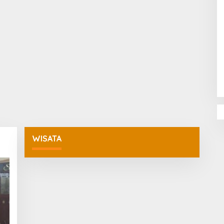
Penguatan Pendidikan Agama dan
Karakter Sekolah Nur Al Rahman
Bikin Sekolah di Malaysia Tertarik
Mempelajarinya
WISATA