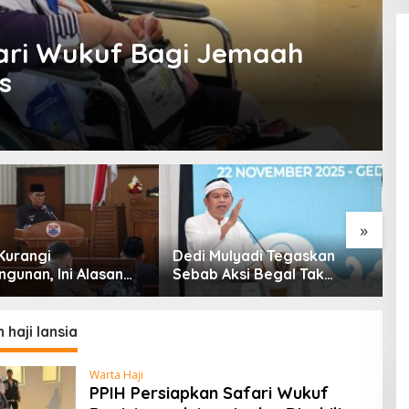
fari Wukuf Bagi Jemaah
s
»
Kurangi
Dedi Mulyadi Tegaskan
S
gunan, Ini Alasan
Sebab Aksi Begal Tak
S
 Cimahi Lakukan
Boleh Hanya Dikaitkan
K
angan Belanja
dengan Ekonomi
M
h
A
haji lansia
Warta Haji
PPIH Persiapkan Safari Wukuf