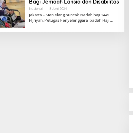
Bagi Jemaah Lansia dan Disabilitas
Nasional
|
8 Juni 2024
O
L
Jakarta – Menjelang puncak ibadah haji 1445
E
Hijriyah, Petugas Penyelenggara Ibadah Haji
H
R
E
D
A
K
S
I