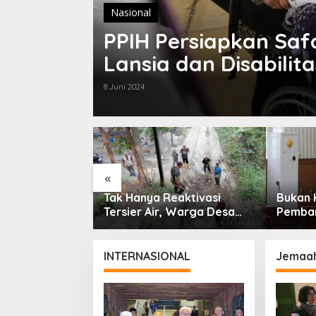
Nasional
PPIH Persiapkan Sa
Lansia dan Disabilita
8 Juni 2024
«
Siliwangi
Tak Hanya Reaktivasi
Bukan 
ungan Kerja
Tersier Air, Warga Desa
Pemban
m: Bentuk
Ciburuy Inginkan Jalan
Pemkot
emerintah
Alternatif di Padalarang
Pengur
Daera
INTERNASIONAL
Jemaah 