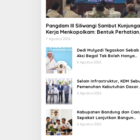
Pangdam III Siliwangi Sambut Kunjung
Kerja Menkopolkam: Bentuk Perhatian
Pemerintah
7 Agustus 2026
Dedi Mulyadi Tegaskan Sebab
Aksi Begal Tak Boleh Hanya
Dikaitkan dengan Ekonomi
6 Agustus 2026
Selain Infrastruktur, KDM Seb
Pemenuhan Kebutuhan Dasar
Masyarakat Jadi Fokus APBD
6 Agustus 2026
Jabar 2027
Kabupaten Bandung dan Cian
Sepakat Lanjutkan Bangun
konektivitas, Percepat
6 Agustus 2026
Pertumbuhan Ekonomi Daerah