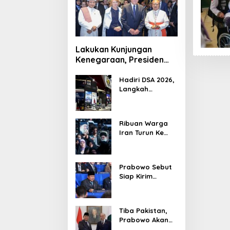
Lakukan Kunjungan
Kenegaraan, Presiden
Jerman Telusuri
Terowongan Siaturahmi
Hadiri DSA 2026,
Langkah
Strategis PTDI
Perkuat Kerja
Sama Bidang
Ribuan Warga
Pertahanan
Iran Turun Ke
dengan
Jalan Serukan
Malaysia
Pembalasan
Wafatnya
Prabowo Sebut
Khamenei
Siap Kirim
Delapan Ribu
Pasukan Dukung
Perdamaian
Tiba Pakistan,
Palestina
Prabowo Akan
Bahas