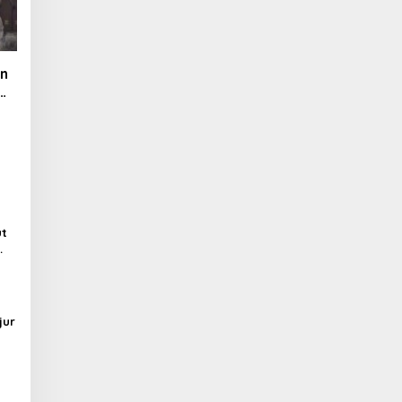
an
ut
jur