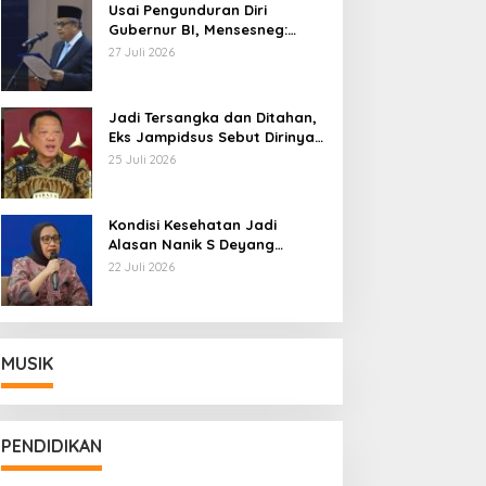
Usai Pengunduran Diri
Gubernur BI, Mensesneg:
Segera Terbit Keppres
27 Juli 2026
Pemberhentian dengan
Hormat
Jadi Tersangka dan Ditahan,
Eks Jampidsus Sebut Dirinya
Korban Kriminalisasi
25 Juli 2026
Kondisi Kesehatan Jadi
Alasan Nanik S Deyang
Mundur dari BGN, Prabowo
22 Juli 2026
Tunjuk Wamentan Sudaryono
MUSIK
PENDIDIKAN