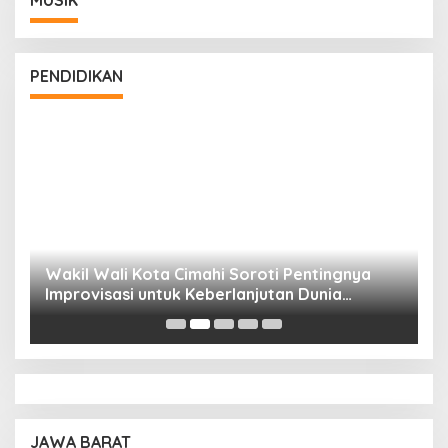
MUSIK
PENDIDIKAN
Wakil Wali Kota Cimahi Soroti Pentingnya
Y
Improvisasi untuk Keberlanjutan Dunia
S
Pendidikan
A
JAWA BARAT