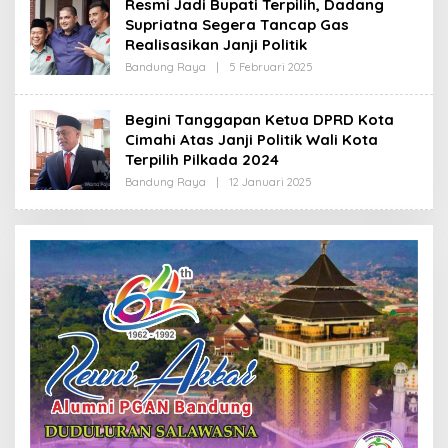
Resmi Jadi Bupati Terpilih, Dadang
R
Supriatna Segera Tancap Gas
E
D
Realisasikan Janji Politik
A
K
Bandung Raya
|
5 Februari 2025
O
S
L
I
E
H
Begini Tanggapan Ketua DPRD Kota
R
Cimahi Atas Janji Politik Wali Kota
E
D
Terpilih Pilkada 2024
A
K
Bandung Raya
|
12 Januari 2025
O
S
L
I
E
H
R
E
D
A
K
S
I