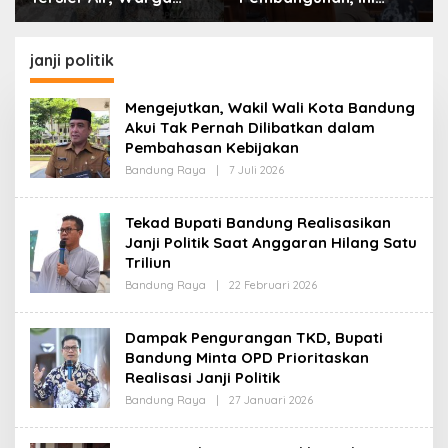
Desa Ciburuy Inginkan
Alasan Pemkot Cimahi
Jalan Alternatif di
Lakukan Pengurangan
Padalarang
Belanja Daerah
janji politik
Mengejutkan, Wakil Wali Kota Bandung
Akui Tak Pernah Dilibatkan dalam
Pembahasan Kebijakan
Bandung Raya
|
7 Juli 2026
O
L
E
H
Tekad Bupati Bandung Realisasikan
R
Janji Politik Saat Anggaran Hilang Satu
E
D
Triliun
A
K
Bandung Raya
|
22 Februari 2026
O
S
L
I
E
H
Dampak Pengurangan TKD, Bupati
R
Bandung Minta OPD Prioritaskan
E
D
Realisasi Janji Politik
A
K
Bandung Raya
|
27 Januari 2026
O
S
L
I
E
H