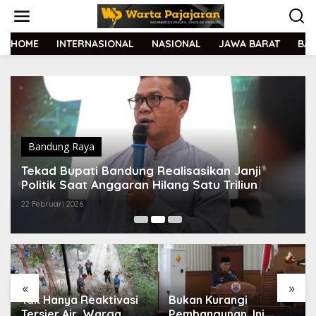
L
e
w
a
HOME
INTERNASIONAL
NASIONAL
JAWA BARAT
BA
t
i
k
e
k
o
n
t
Bandung Raya
e
Tekad Bupati Bandung Realisasikan Janji
n
Politik Saat Anggaran Hilang Satu Triliun
22 Februari 2026
«
»
Tak Hanya Reaktivasi
Bukan Kurangi
Tersier Air, Warga
Pembangunan, Ini