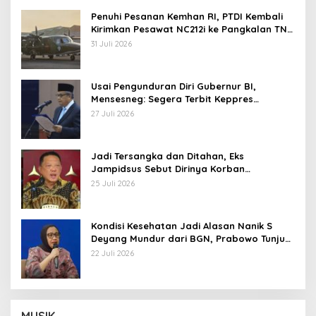
Penuhi Pesanan Kemhan RI, PTDI Kembali
Kirimkan Pesawat NC212i ke Pangkalan TNI
AU
31 Juli 2026
Usai Pengunduran Diri Gubernur BI,
Mensesneg: Segera Terbit Keppres
Pemberhentian dengan Hormat
27 Juli 2026
Jadi Tersangka dan Ditahan, Eks
Jampidsus Sebut Dirinya Korban
Kriminalisasi
25 Juli 2026
Kondisi Kesehatan Jadi Alasan Nanik S
Deyang Mundur dari BGN, Prabowo Tunjuk
Wamentan Sudaryono
22 Juli 2026