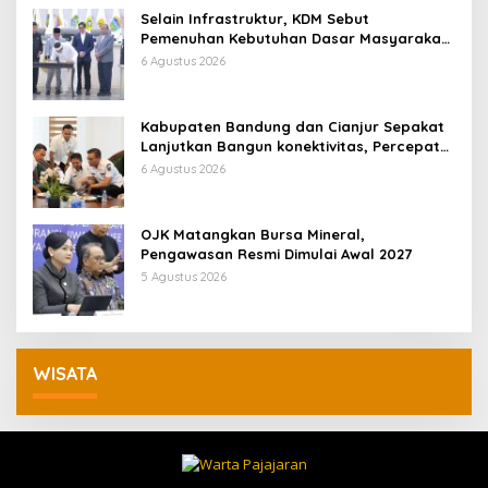
Selain Infrastruktur, KDM Sebut
Pemenuhan Kebutuhan Dasar Masyarakat
Jadi Fokus APBD Jabar 2027
6 Agustus 2026
Kabupaten Bandung dan Cianjur Sepakat
Lanjutkan Bangun konektivitas, Percepat
Pertumbuhan Ekonomi Daerah
6 Agustus 2026
OJK Matangkan Bursa Mineral,
Pengawasan Resmi Dimulai Awal 2027
5 Agustus 2026
WISATA