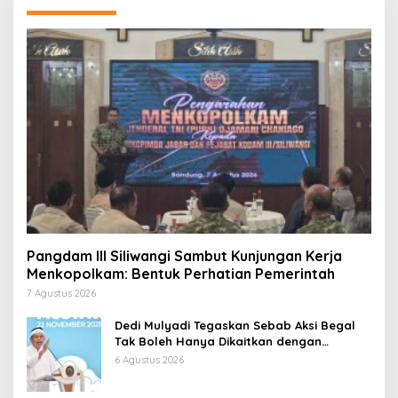
Pangdam III Siliwangi Sambut Kunjungan Kerja
Menkopolkam: Bentuk Perhatian Pemerintah
7 Agustus 2026
Dedi Mulyadi Tegaskan Sebab Aksi Begal
Tak Boleh Hanya Dikaitkan dengan
Ekonomi
6 Agustus 2026