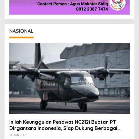
NASIONAL
Inilah Keunggulan Pesawat NC212i Buatan PT
Dirgantara Indonesia, Siap Dukung Berbagai
Operasi TNI
31 Juli 2026