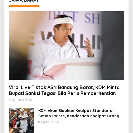
JAWA BARAT
Viral Live Tiktok ASN Bandung Barat, KDM Minta
Bupati Sanksi Tegas: Bila Perlu Pemberhentian
8 Agustus 2026
KDM Akan Siapkan Knalpot Standar di
Setiap Polres, Kendaraan Knalpot Brong
Tertangkap Langsung Ganti
8 Agustus 2026