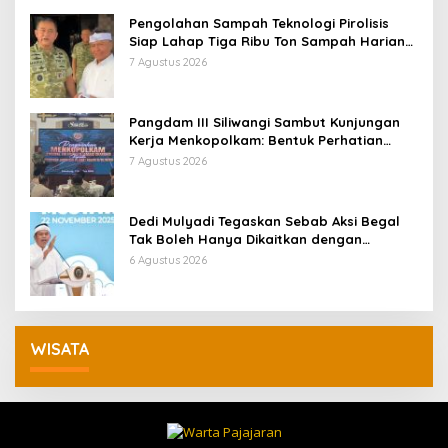
Pengolahan Sampah Teknologi Pirolisis
Siap Lahap Tiga Ribu Ton Sampah Harian
Jawa Barat
7 Agustus 2026
Pangdam III Siliwangi Sambut Kunjungan
Kerja Menkopolkam: Bentuk Perhatian
Pemerintah
7 Agustus 2026
Dedi Mulyadi Tegaskan Sebab Aksi Begal
Tak Boleh Hanya Dikaitkan dengan
Ekonomi
6 Agustus 2026
WISATA