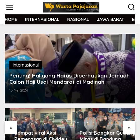
L
e
w
a
HOME
INTERNASIONAL
NASIONAL
JAWA BARAT
BA
t
i
k
e
k
o
n
t
Internasional
e
Penting! Hal yang Harus Diperhatikan Jemaah
n
Calon Haji Usai Mendarat di Madinah
15 Mei 2024
«
»
Sempat viral Aksi
Polisi Bongkar Gudang
Pemerasan di Ciwidey,
Miras di Bandung,