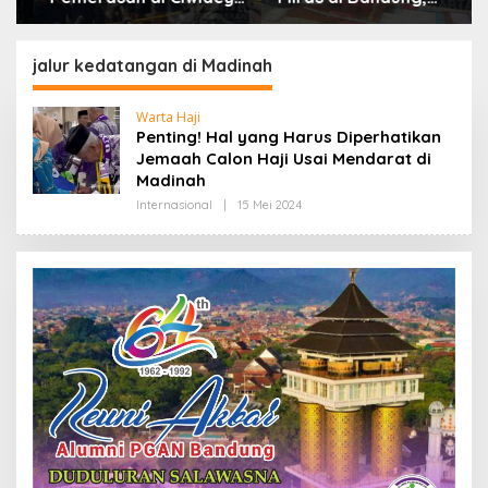
Polisi Tangkap Dua
Lebih dari Enam Ribu
terduga Pelaku
Botol Disita
jalur kedatangan di Madinah
Warta Haji
Penting! Hal yang Harus Diperhatikan
Jemaah Calon Haji Usai Mendarat di
Madinah
Internasional
|
15 Mei 2024
O
L
E
H
R
E
D
A
K
S
I