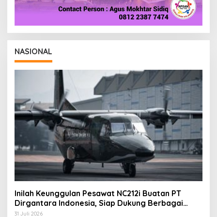
NASIONAL
Inilah Keunggulan Pesawat NC212i Buatan PT
Dirgantara Indonesia, Siap Dukung Berbagai
Operasi TNI
31 Juli 2026