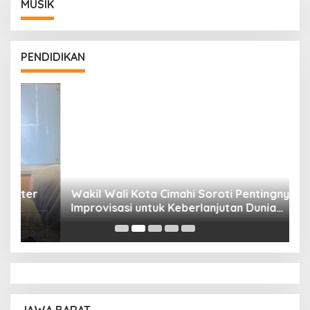
MUSIK
PENDIDIKAN
Wakil Wali Kota Cimahi Soroti Pentingnya
Y
Improvisasi untuk Keberlanjutan Dunia
S
Pendidikan
A