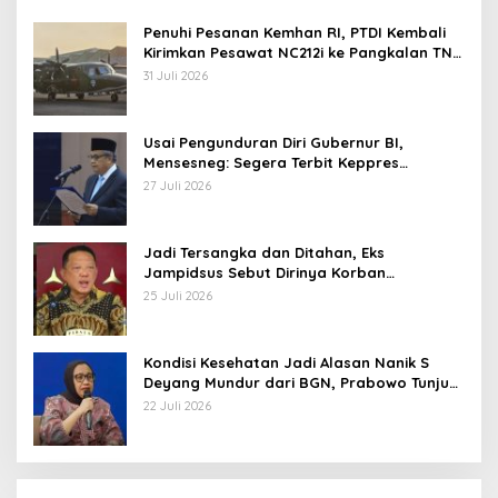
Penuhi Pesanan Kemhan RI, PTDI Kembali
Kirimkan Pesawat NC212i ke Pangkalan TNI
AU
31 Juli 2026
Usai Pengunduran Diri Gubernur BI,
Mensesneg: Segera Terbit Keppres
Pemberhentian dengan Hormat
27 Juli 2026
Jadi Tersangka dan Ditahan, Eks
Jampidsus Sebut Dirinya Korban
Kriminalisasi
25 Juli 2026
Kondisi Kesehatan Jadi Alasan Nanik S
Deyang Mundur dari BGN, Prabowo Tunjuk
Wamentan Sudaryono
22 Juli 2026