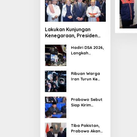
Lakukan Kunjungan
Kenegaraan, Presiden
Jerman Telusuri
Terowongan Siaturahmi
Hadiri DSA 2026,
Langkah
Strategis PTDI
Perkuat Kerja
Sama Bidang
Ribuan Warga
Pertahanan
Iran Turun Ke
dengan
Jalan Serukan
Malaysia
Pembalasan
Wafatnya
Prabowo Sebut
Khamenei
Siap Kirim
Delapan Ribu
Pasukan Dukung
Perdamaian
Tiba Pakistan,
Palestina
Prabowo Akan
Bahas