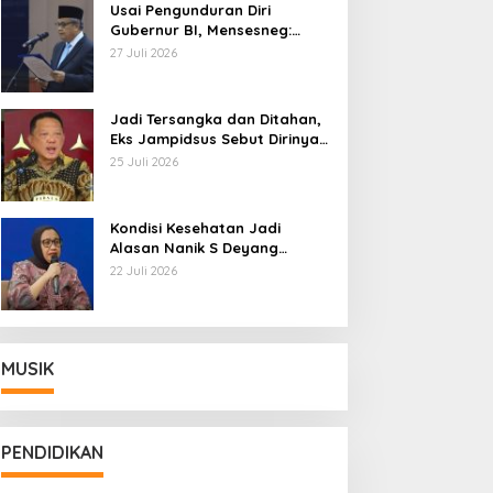
Usai Pengunduran Diri
Gubernur BI, Mensesneg:
Segera Terbit Keppres
27 Juli 2026
Pemberhentian dengan
Hormat
Jadi Tersangka dan Ditahan,
Eks Jampidsus Sebut Dirinya
Korban Kriminalisasi
25 Juli 2026
Kondisi Kesehatan Jadi
Alasan Nanik S Deyang
Mundur dari BGN, Prabowo
22 Juli 2026
Tunjuk Wamentan Sudaryono
MUSIK
PENDIDIKAN