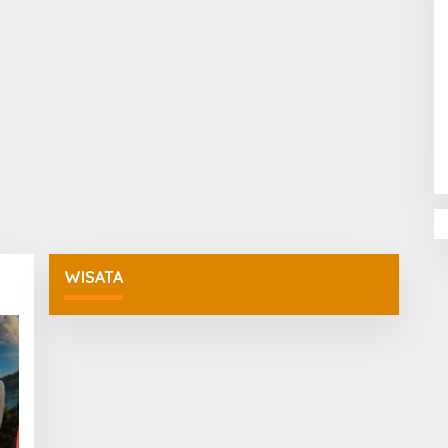
Penguatan Pendidikan Agama dan
Karakter Sekolah Nur Al Rahman
Bikin Sekolah di Malaysia Tertarik
Mempelajarinya
WISATA