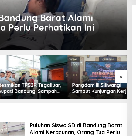
 Bandung Barat Alami
 Perlu Perhatikan Ini
»
an TPS3R Tegalluar,
Pangdam III Siliwangi
T
 Bandung: Sampah
Sambut Kunjungan Kerja
T
Hanya Urusan
Menkopolkam: Bentuk
C
ntah
Perhatian Pemerintah
A
Puluhan Siswa SD di Bandung Barat
Alami Keracunan, Orang Tua Perlu