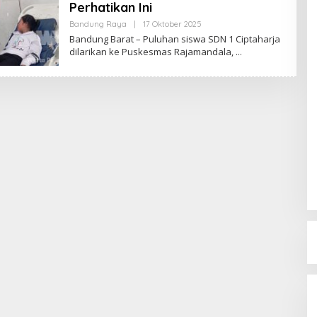
Perhatikan Ini
Bandung Raya
|
17 Oktober 2025
O
L
Bandung Barat – Puluhan siswa SDN 1 Ciptaharja
E
dilarikan ke Puskesmas Rajamandala,
H
R
E
D
A
K
S
I