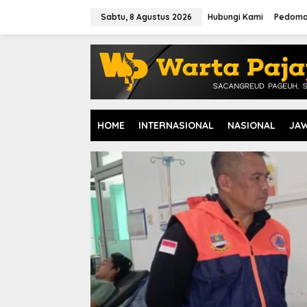
L
e
Sabtu, 8 Agustus 2026
Hubungi Kami
Pedoma
w
a
t
i
k
e
k
o
HOME
INTERNASIONAL
NASIONAL
JA
n
t
e
n