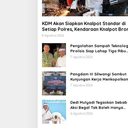
KDM Akan Siapkan Knalpot Standar di
Setiap Polres, Kendaraan Knalpot Bro
Tertangkap Langsung Ganti
8 Agustus 2026
Pengolahan Sampah Teknolog
Pirolisis Siap Lahap Tiga Ribu
Ton Sampah Harian Jawa Bar
7 Agustus 2026
Pangdam III Siliwangi Sambut
Kunjungan Kerja Menkopolkam
Bentuk Perhatian Pemerintah
7 Agustus 2026
Dedi Mulyadi Tegaskan Sebab
Aksi Begal Tak Boleh Hanya
Dikaitkan dengan Ekonomi
6 Agustus 2026